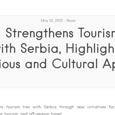
May 19, 2025
News
a Strengthens Touris
ith Serbia, Highligh
ious and Cultural 
ens tourism ties with Serbia through new initiatives foc
us tourism, and off-season travel….