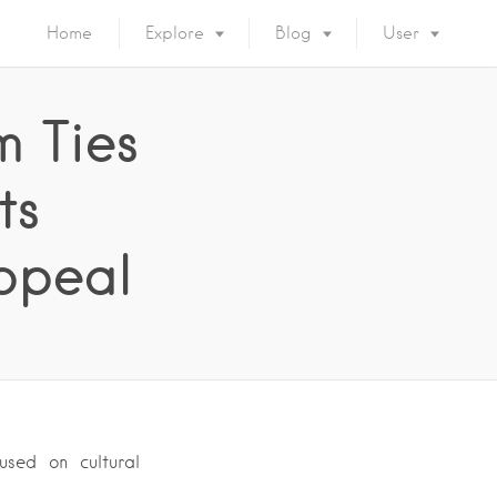
Home
Explore
Blog
User
m Ties
ts
Appeal
used on cultural