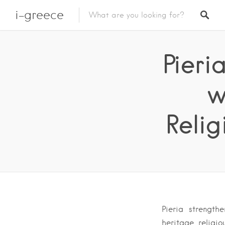
i-greece
Pieri
w
Relig
Pieria strength
heritage, religio