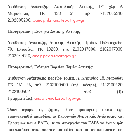
ο
Διεύθυνση Ανάπτυξης Ανατολικής Αττικής, 17
χλμ Λ.
Μαραθώνος, ΤΚ 153 51, τηλ. 2132005310,
2132005290,
danaptiksi.anat@patt.gov.gr
.
Περιφερειακή Ενότητα Δυτικής Αττικής:
Διεύθυνση Ανάπτυξης Δυτικής Αττικής, Ηρώων Πολυτεχνείου
78, Ελευσίνα, ΤΚ 19200, τηλ. 2132047086, 2132047039,
2132047096,
anap.peda@patt.gov.gr
.
Περιφερειακή Ενότητα Βορείου Τομέα Αττικής:
Διεύθυνση Ανάπτυξης Βορείου Τομέα, Λ. Κηφισίας 18, Μαρούσι,
ΤΚ 151 25, τηλ. 2132100400 (τηλ. κέντρο), 2132100420,
2132100402 – 403 (Τμ.
Γραμματείας),
anaptyksiat1@patt.gov.gr
.
Όσον αφορά τις
ζημιές στον πρωτογενή τομέα
έχει
ενεργοποιηθεί αρμοδίως το Υπουργείο Αγροτικής Ανάπτυξης και
Τροφίμων και ο ΕΛΓΑ, με τα συνεργεία του ΕΛΓΑ να έχουν ήδη
προχωρήσει στις πρώτες αυτοψίες και οι ανταποκριτές του