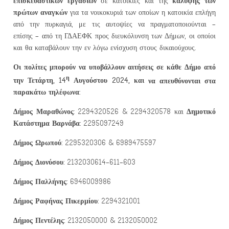
επισκευαστικών εργασιών
κάλυψης των
σε κατοικίες και της
πρώτων αναγκών
για τα νοικοκυριά των οποίων η κατοικία επλήγη
από την πυρκαγιά, με τις αυτοψίες να πραγματοποιούνται –
επίσης – από τη ΓΔΑΕΦΚ προς διευκόλυνση των Δήμων, οι οποίοι
και θα καταβάλουν την εν λόγω ενίσχυση στους δικαιούχους.
Οι πολίτες μπορούν να υποβάλλουν αιτήσεις σε κάθε Δήμο από
η
την Τετάρτη, 14
Αυγούστου 2024, και
να απευθύνονται στα
παρακάτω τηλέφωνα:
Δήμος Μαραθώνος
Δημοτικό
: 2294320526 & 2294320578
και
Κατάστημα Βαρνάβα:
2295097249
Δήμος Ωρωπού:
2295320306 & 6989475597
Δήμος Διονύσου:
2132030614-611-603
Δήμος Παλλήνης:
6946009986
Δήμος Ραφήνας Πικερμίου:
2294321001
Δήμος Πεντέλης:
2132050000 & 2132050002