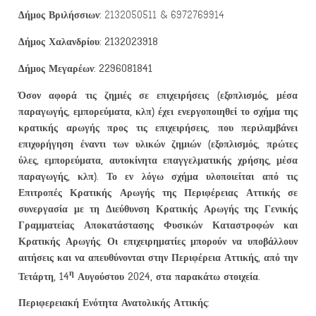
Δήμος Βριλήσσιων:
2132050511 & 6972769914
Δήμος Χαλανδρίου:
2132023918
Δήμος Μεγαρέων:
2296081841
Όσον αφορά τις
ζημιές σε επιχειρήσεις
(εξοπλισμός, μέσα
παραγωγής, εμπορεύματα, κλπ)
έχει ενεργοποιηθεί το σχήμα της
κρατικής αρωγής προς τις επιχειρήσεις, που περιλαμβάνει
επιχορήγηση έναντι των υλικών ζημιών (εξοπλισμός, πρώτες
ύλες, εμπορεύματα, αυτοκίνητα επαγγελματικής χρήσης, μέσα
παραγωγής, κλπ). Το εν λόγω σχήμα υλοποιείται από τις
Επιτροπές Κρατικής Αρωγής της Περιφέρειας Αττικής σε
συνεργασία με τη Διεύθυνση Κρατικής Αρωγής της Γενικής
Γραμματείας Αποκατάστασης Φυσικών Καταστροφών και
Κρατικής Αρωγής.
Οι
επιχειρηματίες μπορούν να υποβάλλουν
αιτήσεις και να απευθύνονται στην Περιφέρεια Αττικής, από την
η
Τετάρτη, 14
Αυγούστου 2024, στα παρακάτω στοιχεία.
Περιφερειακή Ενότητα Ανατολικής Αττικής: