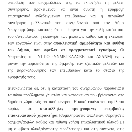
υπέρβαση των υποχρεώσεών της, να εκπονήσει τη μελέτη
συντήρησης, προκειμένου να είναι δυνατή η εφαρμογή
επιστημονικά ενδεδειγμένων επεμβάσεων και η περιοδική
συντήρηση μελλοντικά του σιντριβανιού από τον Δήμο.
Υπογραμμίζουμε ωστόσο, ότι η μέριμνα για την καλή κατάσταση
του σιντριβανιού, η εκπόνηση των μελετών, καθώς και η εκτέλεση
αποκλειστική αρμοδιότητα και ευθύνη
των εργασιών είναι στην
του Δήμου, που οφείλει να πραγματοποιεί εγκαίρως
. Οι
Υπηρεσίες του ΥΠΠΟ (ΥΝΜΕΤΕΑΑΣΕΚ και ΔΣΑΝΜ) έχουν
μόνον την αρμοδιότητα της έγκρισης των σχετικών μελετών και
της παρακολούθησης των επεμβάσεων κατά το στάδιο της
εφαρμογής τους.
Διευκρινίζεται δε, ότι η κατάσταση του σιντριβανιού παρουσιάζει
τα πάγια προβλήματα γλυπτών και κατασκευών που βρίσκονται στο
δημόσιο χώρο ενός αστικού κέντρου. Η κακή εικόνα του οφείλεται
ακατάλληλες προηγούμενες επεμβάσεις
κυρίως σε
επισκευαστικού χαρακτήρα
(συμπληρώσεις απωλειών, σφραγίσεις
ρωγμών/αρμών, καθώς και πιθανή χρήση επικαλυπτικού υλικού με
μη συμβατά υλικά/άγνωστης προέλευσης) και στη συνέχεια, στις