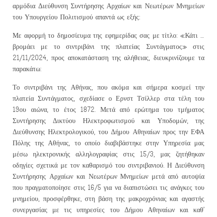
αρμόδια Διεύθυνση Συντήρησης Αρχαίων και Νεωτέρων Μνημείων
του Υπουργείου Πολιτισμού απαντά ως εξής:
Με αφορμή το δημοσίευμα της εφημερίδας σας με τίτλο: «Κάτι …
βρομάει με το σιντριβάνι της πλατείας Συντάγματος» στις
21/11/2024, προς αποκατάσταση της αλήθειας, διευκρινίζουμε τα
παρακάτω:
Το σιντριβάνι της Αθήνας, που ακόμα και σήμερα κοσμεί την
πλατεία Συντάγματος, σχεδίασε ο Ερνστ Τσίλλερ στα τέλη του
19ου αιώνα, το έτος 1872. Μετά από ερώτημα του τμήματος
Συντήρησης Δικτύου Ηλεκτροφωτισμού και Υποδομών, της
Διεύθυνσης Ηλεκτρολογικού, του Δήμου Αθηναίων προς την ΕΦΑ
Πόλης της Αθήνας, το οποίο διαβιβάστηκε στην Υπηρεσία μας
μέσω ηλεκτρονικής αλληλογραφίας στις 15/3, μας ζητήθηκαν
οδηγίες σχετικά με τον καθαρισμό του σιντριβανιού. Η Διεύθυνση
Συντήρησης Αρχαίων και Νεωτέρων Μνημείων μετά από αυτοψία
που πραγματοποίησε στις 16/5 για να διαπιστώσει τις ανάγκες του
μνημείου, προσφέρθηκε, στη βάση της μακροχρόνιας και αγαστής
συνεργασίας με τις υπηρεσίες του Δήμου Αθηναίων και καθ’