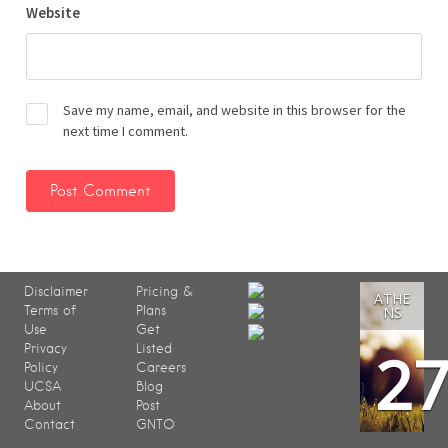
Website
Save my name, email, and website in this browser for the
next time I comment.
Disclaimer
Pricing &
ATHE
Terms of
Plans
NS
Use
Get
2
Privacy
Listed
Policy
Careers
UCSA
Blog
About
Post
Contact
GNTO