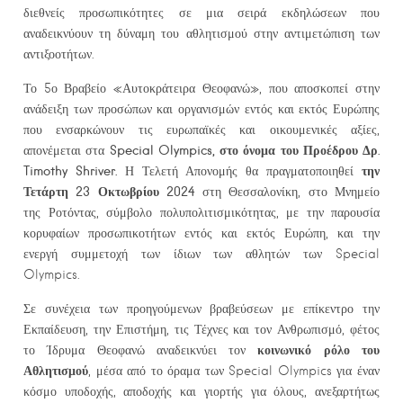
διεθνείς προσωπικότητες σε μια σειρά εκδηλώσεων που
αναδεικνύουν τη δύναμη του αθλητισμού στην αντιμετώπιση των
αντιξοοτήτων.
Το 5ο Βραβείο «Αυτοκράτειρα Θεοφανώ», που αποσκοπεί στην
ανάδειξη των προσώπων και οργανισμών εντός και εκτός Ευρώπης
που ενσαρκώνουν τις ευρωπαϊκές και οικουμενικές αξίες,
Special Olympics, στο όνομα του Προέδρου Δρ.
απονέμεται στα
Timothy Shriver.
την
Η Τελετή Απονομής θα πραγματοποιηθεί
Τετάρτη 23 Οκτωβρίου 2024
στη Θεσσαλονίκη, στο Μνημείο
της Ροτόντας, σύμβολο πολυπολιτισμικότητας, με την παρουσία
κορυφαίων προσωπικοτήτων εντός και εκτός Ευρώπη, και την
ενεργή συμμετοχή των ίδιων των αθλητών των Special
Olympics.
Σε συνέχεια των προηγούμενων βραβεύσεων με επίκεντρο την
Εκπαίδευση, την Επιστήμη, τις Τέχνες και τον Ανθρωπισμό, φέτος
κοινωνικό ρόλο του
το Ίδρυμα Θεοφανώ αναδεικνύει τον
Αθλητισμού
, μέσα από το όραμα των Special Olympics για έναν
κόσμο υποδοχής, αποδοχής και γιορτής για όλους, ανεξαρτήτως