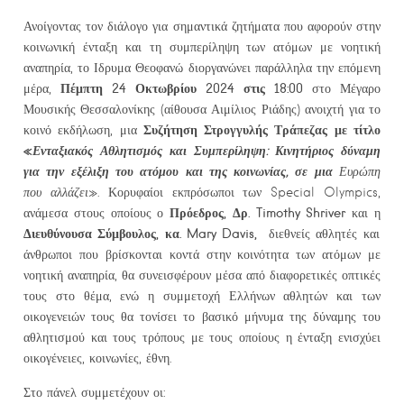
Ανοίγοντας τον διάλογο για σημαντικά ζητήματα που αφορούν στην
κοινωνική ένταξη και τη συμπερίληψη των ατόμων με νοητική
αναπηρία, το Ιδρυμα Θεοφανώ διοργανώνει παράλληλα την επόμενη
Πέμπτη 24 Οκτωβρίου 2024 στις 18:00
μέρα,
στο Μέγαρο
Μουσικής Θεσσαλονίκης (αίθουσα Αιμίλιος Ριάδης) ανοιχτή για το
Συζήτηση Στρογγυλής Τράπεζας με τίτλο
κοινό εκδήλωση, μια
«
Ενταξιακός Αθλητισμός και Συμπερίληψη: Κινητήριος δύναμη
για την εξέλιξη του ατόμου και της κοινωνίας, σε μια
Ευρώπη
που αλλάζει
». Κορυφαίοι εκπρόσωποι των Special Olympics,
Πρόεδρος, Δρ. Timothy Shriver
ανάμεσα στους οποίους ο
και η
Διευθύνουσα Σύμβουλος, κα. Mary Davis,
διεθνείς αθλητές και
άνθρωποι που βρίσκονται κοντά στην κοινότητα των ατόμων με
νοητική αναπηρία, θα συνεισφέρουν μέσα από διαφορετικές οπτικές
τους στο θέμα, ενώ η συμμετοχή Ελλήνων αθλητών και των
οικογενειών τους θα τονίσει το βασικό μήνυμα της δύναμης του
αθλητισμού και τους τρόπους με τους οποίους η ένταξη ενισχύει
οικογένειες, κοινωνίες, έθνη.
Στο πάνελ συμμετέχουν οι: