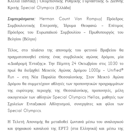
Κλέλια Πανταζή | Ολυμπιονίκης Ρυθμικής Γυμναστικής & Διεθνής
Κριτής Special Olympics (Ελλάδα)
Συμπεράσματα:
Herman Count Van Rompuy| Πρόεδρος
Συμβουλευτικής Επιτροπής, Ίδρυμα Θεοφανώ – Επίτιμος
Πρόεδρος του Ευρωπαϊκού Συμβουλίου – Πρωθυπουργός του
Βελγίου (Βέλγιο)
Τέλος, στο πλαίσιο της απονομής του φετινού Βραβείου θα
πραγματοποιηθεί επίσης ένας συμβολικός αγώνας δρόμου, μία
«Διαδρομή Ένταξης». Την Πέμπτη 24 Οκτωβρίου στις 10:30 το
πρωί θα διεξαχθεί Μεικτός Αγώνας Δρόμου 1.000μ – Unified®
Run – στη Νέα Παραλία Θεσσαλονίκης. Στον Μεικτό Αγώνα
Δρόμου θα συμμετέχουν αθλητές των προπονητικών προγραμμάτων
της ευρύτερης περιοχής της Θεσσαλονίκης, προπονητές, μέλη
οικογενειών των αθλητών Special Olympics Hellas, μαθητές των
Σχολείων Ενταξιακού Αθλητισμού, συνεργάτες και φίλοι των
Special Olympics.
Η Τελετή Απονομής θα μεταδοθεί ζωντανά μέσω του αναλογικού
και ψηφιακού καναλιού της ΕΡΤ3 (στα Ελληνικά) και μέσω της