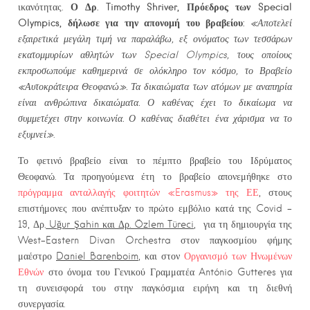
Ο Δρ. Timothy Shriver, Πρόεδρος των Special
ικανότητας.
Olympics, δήλωσε για την απονομή του βραβείου:
«Αποτελεί
εξαιρετικά μεγάλη τιμή να παραλάβω, εξ ονόματος των τεσσάρων
εκατομμυρίων αθλητών των Special Olympics, τους οποίους
εκπροσωπούμε καθημερινά σε ολόκληρο τον κόσμο, το Βραβείο
«Αυτοκράτειρα Θεοφανώ». Τα δικαιώματα των ατόμων με αναπηρία
είναι ανθρώπινα δικαιώματα. Ο καθένας έχει το δικαίωμα να
συμμετέχει στην κοινωνία. Ο καθένας διαθέτει ένα χάρισμα να το
εξυμνεί»
.
Το φετινό βραβείο είναι το πέμπτο βραβείο του Ιδρύματος
Θεοφανώ. Τα προηγούμενα έτη το βραβείο απονεμήθηκε στο
πρόγραμμα ανταλλαγής φοιτητών «Erasmus» της ΕΕ
, στους
επιστήμονες που ανέπτυξαν το πρώτο εμβόλιο κατά της Covid –
19, Δρ.
Uğur Şahin και Δρ. Özlem Türeci
, για τη δημιουργία της
West-Eastern Divan Orchestra στον παγκοσμίου φήμης
μαέστρο
Daniel Barenboim
, και στον
Οργανισμό των Ηνωμένων
Εθνών
στο όνομα του Γενικού Γραμματέα António Gutteres για
τη συνεισφορά του στην παγκόσμια ειρήνη και τη διεθνή
συνεργασία.