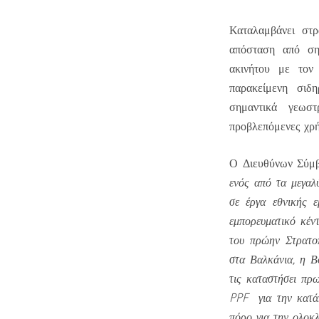
Καταλαμβάνει στρ
απόσταση από σημ
ακινήτου με τον
παρακείμενη σιδ
σημαντικά γεωστ
προβλεπόμενες χρή
Ο Διευθύνων Σύμβ
ενός από τα μεγαλ
σε έργα εθνικής 
εμπορευματικό κέντ
του πρώην Στρατο
στα Βαλκάνια, η Β
τις καταστήσει πρ
PPF για την κατάκ
πόρο για την ολοκ