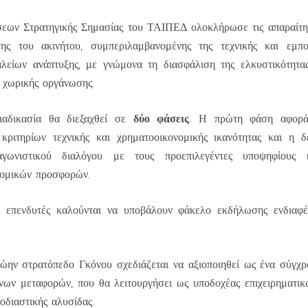
ων Στρατηγικής Σημασίας του ΤΑΙΠΕΔ ολοκλήρωσε τις απαραίτητ
σης του ακινήτου, συμπεριλαμβανομένης της τεχνικής και εμπο
αλείων ανάπτυξης, με γνώμονα τη διασφάλιση της ελκυστικότητας
 χωρικής οργάνωσης.
δύο φάσεις
ιαδικασία θα διεξαχθεί σε
. Η πρώτη φάση αφορά
κριτηρίων τεχνικής και χρηματοοικονομικής ικανότητας και η 
γωνιστικού διαλόγου με τους προεπιλεγέντες υποψηφίους
νομικών προσφορών.
ι επενδυτές καλούνται να υποβάλουν φάκελο εκδήλωσης ενδιαφ
ώην στρατόπεδο Γκόνου σχεδιάζεται να αξιοποιηθεί ως ένα σύγχ
νων μεταφορών, που θα λειτουργήσει ως υποδοχέας επιχειρηματικ
οδιαστικής αλυσίδας.