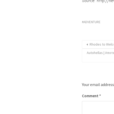
Source: http://n
ADVENTURE
Rhodes to Welco
Autohellas | Απο
Your email address
Comment
*