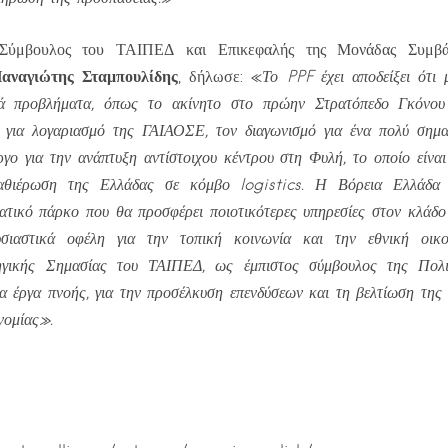
Σύμβουλος του ΤΑΙΠΕΔ και Επικεφαλής της Μονάδας Συμβά
αναγιώτης Σταμπουλίδης
, δήλωσε: «
Το PPF έχει αποδείξει ότι 
κά προβλήματα, όπως το ακίνητο στο πρώην Στρατόπεδο Γκόνου
, για λογαριασμό της ΓΑΙΑΟΣΕ, τον διαγωνισμό για ένα πολύ σημα
γο για την ανάπτυξη αντίστοιχου κέντρου στη Φυλή, το οποίο είναι
αθιέρωση της Ελλάδας σε κόμβο logistics. Η Βόρεια Ελλάδα
ματικό πάρκο που θα προσφέρει ποιοτικότερες υπηρεσίες στον κλάδ
σιαστικά οφέλη για την τοπική κοινωνία και την εθνική οι
γικής Σημασίας του ΤΑΙΠΕΔ, ως έμπιστος σύμβουλος της Πολιτε
ια έργα πνοής, για την προσέλκυση επενδύσεων και τη βελτίωση της
νομίας».