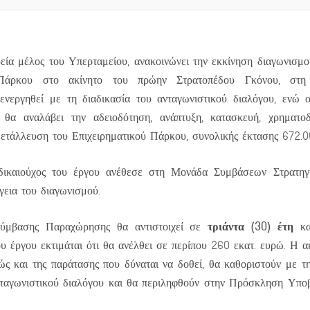
ία μέλος του Υπερταμείου, ανακοινώνει την εκκίνηση διαγωνισμο
ύ Πάρκου στο ακίνητο του πρώην Στρατοπέδου Γκόνου, στη
ιενεργηθεί με τη διαδικασία του ανταγωνιστικού διαλόγου, ενώ 
θα αναλάβει την αδειοδότηση, ανάπτυξη, κατασκευή, χρηματοδό
ετάλλευση του Επιχειρηματικού Πάρκου, συνολικής έκτασης 672.0
καιούχος του έργου ανέθεσε στη Μονάδα Συμβάσεων Στρατηγι
εια του διαγωνισμού.
τριάντα (30) έτη
Σύμβασης Παραχώρησης θα αντιστοιχεί σε
κ
υ έργου εκτιμάται ότι θα ανέλθει σε περίπου 260 εκατ. ευρώ. Η ακ
ς και της παράτασης που δύναται να δοθεί, θα καθοριστούν με 
ανταγωνιστικού διαλόγου και θα περιληφθούν στην Πρόσκληση Υπο