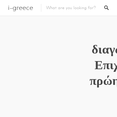
i-greece
διαγ
Επι
πρώη