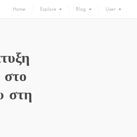
Home
Explore
Blog
User
πτυξη
 στο
υ στη