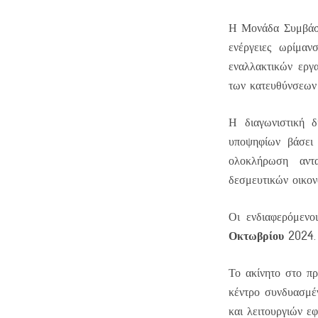
Η Μονάδα Συμβάσε
ενέργειες ωρίμαν
εναλλακτικών εργ
των κατευθύνσεων
Η διαγωνιστική δ
υποψηφίων βάσει 
ολοκλήρωση αντα
δεσμευτικών οικο
Οι ενδιαφερόμενο
Οκτωβρίου 2024
.
Το ακίνητο στο πρ
κέντρο συνδυασμέ
και λειτουργιών εφ