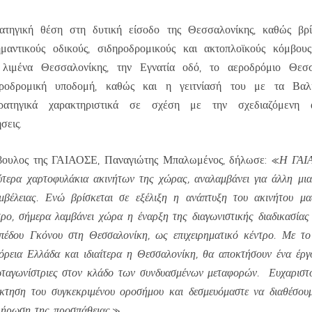
ατηγική θέση στη δυτική είσοδο της Θεσσαλονίκης, καθώς βρί
αντικούς οδικούς, σιδηροδρομικούς και ακτοπλοϊκούς κόμβου
 λιμένα Θεσσαλονίκης, την Εγνατία οδό, το αεροδρόμιο Θεσσ
ηροδρομική υποδομή, καθώς και η γειτνίασή του με τα Βαλκ
ρατηγικά χαρακτηριστικά σε σχέση με την σχεδιαζόμενη 
σεις.
ουλος της ΓΑΙΑΟΣΕ, Παναγιώτης Μπαλωμένος, δήλωσε: «
Η ΓΑΙΑ
ύτερα χαρτοφυλάκια ακινήτων της χώρας, αναλαμβάνει για άλλη μι
εμβέλειας. Ενώ βρίσκεται σε εξέλιξη η ανάπτυξη του ακινήτου μ
ρο, σήμερα λαμβάνει χώρα η έναρξη της διαγωνιστικής διαδικασίας 
πέδου Γκόνου στη Θεσσαλονίκη, ως επιχειρηματικό κέντρο. Με το
όρεια Ελλάδα και ιδιαίτερα η Θεσσαλονίκη, θα αποκτήσουν ένα έρ
ωταγωνίστριες στον κλάδο των συνδυασμένων μεταφορών. Ευχαριστ
τηση του συγκεκριμένου οροσήμου και δεσμευόμαστε να διαθέσου
λήρωση της προσπάθειας.
»