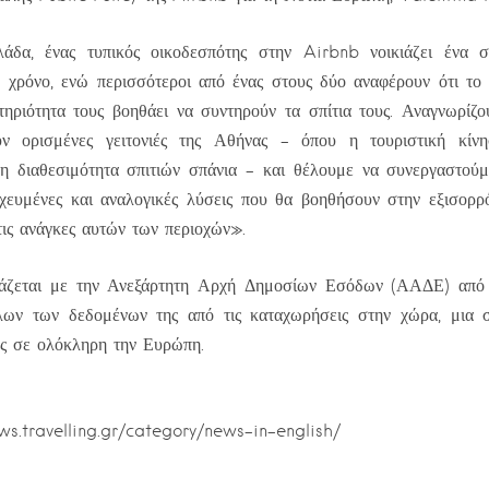
δα, ένας τυπικός οικοδεσπότης στην Airbnb νοικιάζει ένα σ
ο χρόνο, ενώ περισσότεροι από ένας στους δύο αναφέρουν ότι το
ηριότητα τους βοηθάει να συντηρούν τα σπίτια τους. Αναγνωρίζο
υν ορισμένες γειτονιές της Αθήνας – όπου η τουριστική κίνησ
η διαθεσιμότητα σπιτιών σπάνια – και θέλουμε να συνεργαστούμ
χευμένες και αναλογικές λύσεις που θα βοηθήσουν στην εξισορ
 τις ανάγκες αυτών των περιοχών».
άζεται με την Ανεξάρτητη Αρχή Δημοσίων Εσόδων (ΑΑΔΕ) από 
λων των δεδομένων της από τις καταχωρήσεις στην χώρα, μια
κής σε ολόκληρη την Ευρώπη.
ews.travelling.gr/category/news-in-english/