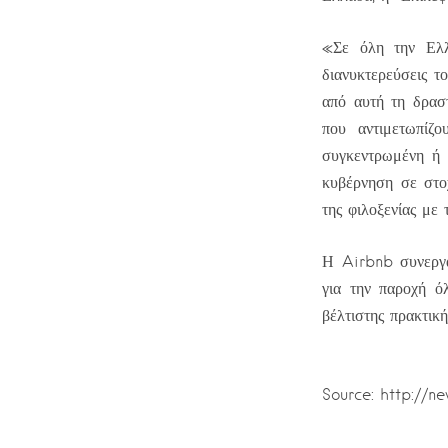
«Σε όλη την Ελλά
διανυκτερεύσεις τ
από αυτή τη δραστ
που αντιμετωπίζο
συγκεντρωμένη ή 
κυβέρνηση σε στο
της φιλοξενίας με
Η Airbnb συνεργ
για την παροχή ό
βέλτιστης πρακτι
Source: http://n