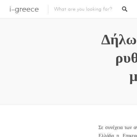
i-greece
Δήλωσ
ρυθ
μ
Σε συνέχεια των α
Ελλάδα, η Επικεφα