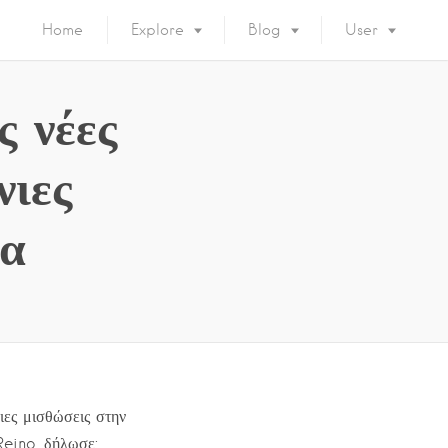
Home
Explore
Blog
User
ς νέες
νιες
δα
ιες μισθώσεις στην
Reino, δήλωσε: