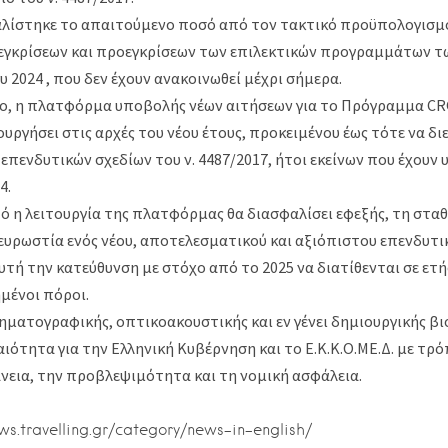
λίστηκε το απαιτούμενο ποσό από τον τακτικό προϋπολογισμό
γκρίσεων και προεγκρίσεων των επιλεκτικών προγραμμάτων τ
ου 2024 , που δεν έχουν ανακοινωθεί μέχρι σήμερα.
ιο, η πλατφόρμα υποβολής νέων αιτήσεων για το Πρόγραμμα CRG
ουργήσει στις αρχές του νέου έτους, προκειμένου έως τότε να δι
επενδυτικών σχεδίων του ν. 4487/2017, ήτοι εκείνων που έχουν
4.
ό η λειτουργία της πλατφόρμας θα διασφαλίσει εφεξής, τη στα
ευρωστία ενός νέου, αποτελεσματικού και αξιόπιστου επενδυτικ
υτή την κατεύθυνση με στόχο από το 2025 να διατίθενται σε ετ
ημένοι πόροι.
νηματογραφικής, οπτικοακουστικής και εν γένει δημιουργικής β
ιότητα για την Ελληνική Κυβέρνηση και το Ε.Κ.Κ.Ο.ΜΕ.Δ. με τρό
άνεια, την προβλεψιμότητα και τη νομική ασφάλεια.
ews.travelling.gr/category/news-in-english/