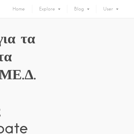
Home
Explore
Blog
User
για τα
τα
.ΜΕ.Δ.
ς
bate