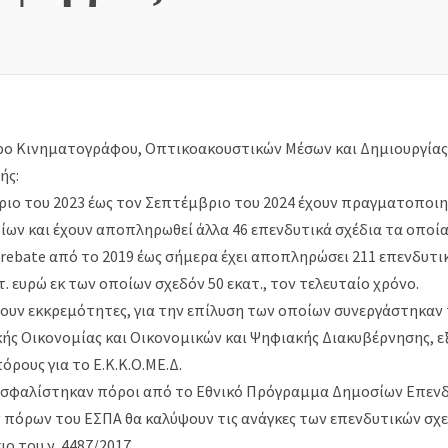
ρο Κινηματογράφου, Οπτικοακουστικών Μέσων και Δημιουργίας –
ής:
ιο του 2023 έως τον Σεπτέμβριο του 2024 έχουν πραγματοποιη
ίων και έχουν αποπληρωθεί άλλα 46 επενδυτικά σχέδια τα οποί
 rebate από το 2019 έως σήμερα έχει αποπληρώσει 211 επενδυτικ
. ευρώ εκ των οποίων σχεδόν 50 εκατ., τον τελευταίο χρόνο.
υν εκκρεμότητες, για την επίλυση των οποίων συνεργάστηκαν 
κής Οικονομίας και Οικονομικών και Ψηφιακής Διακυβέρνησης, 
όρους για το Ε.Κ.Κ.Ο.ΜΕ.Δ.
ασφαλίστηκαν πόροι από το Εθνικό Πρόγραμμα Δημοσίων Επενδ
ν πόρων του ΕΣΠΑ θα καλύψουν τις ανάγκες των επενδυτικών σχ
ιο του ν. 4487/2017.