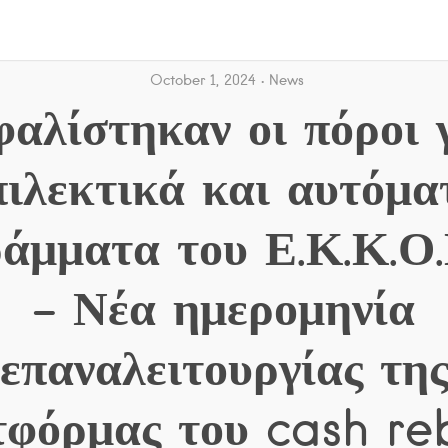
October 1, 2024
News
αλίστηκαν οι πόροι 
πιλεκτικά και αυτόμα
άμματα του Ε.Κ.Κ.Ο
– Νέα ημερομηνία
επαναλειτουργίας τη
τφόρμας του cash re