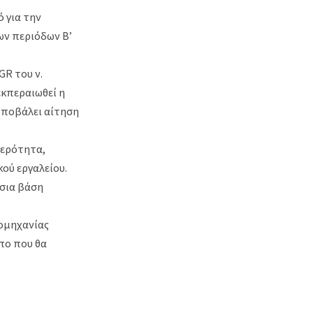
 για την
ων περιόδων Β’
R του ν.
εκπεραιωθεί η
 υποβάλει αίτηση
θερότητα,
ού εργαλείου.
ήσια βάση
ιομηχανίας
πο που θα