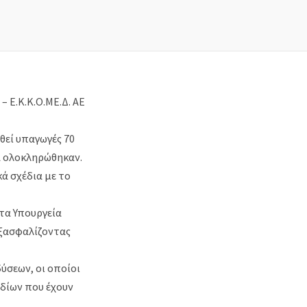
 Ε.Κ.Κ.Ο.ΜΕ.Δ. AE
θεί υπαγωγές 70
α ολοκληρώθηκαν.
ά σχέδια με το
τα Υπουργεία
εξασφαλίζοντας
ύσεων, οι οποίοι
εδίων που έχουν