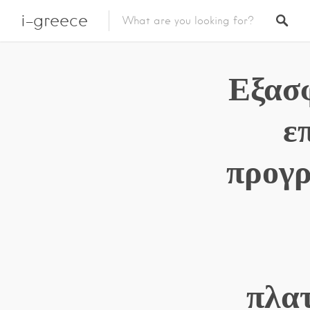
i-greece
Εξασφ
ε
προγρ
πλα