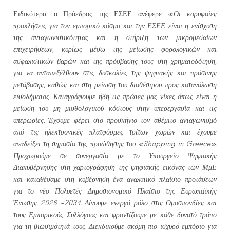
Ειδικότερα, ο Πρόεδρος της ΕΣΕΕ ανέφερε: «
Οι κορυφαίες
προκλήσεις για τον εμπορικό κόσμο και την ΕΣΕΕ είναι η ενίσχυση
της ανταγωνιστικότητας και η στήριξη των μικρομεσαίων
επιχειρήσεων, κυρίως μέσω της μείωσης φορολογικών και
ασφαλιστικών βαρών και της πρόσβασης τους στη χρηματοδότηση,
για να ανταπεξέλθουν στις δυσκολίες της ψηφιακής και πράσινης
μετάβασης, καθώς και στη μείωση του διαθέσιμου προς κατανάλωση
εισοδήματος. Καταγράφουμε ήδη τις πρώτες μας νίκες όπως είναι η
μείωση του μη μισθολογικού κόστους στην υπερεργασία και τις
υπερωρίες. Έχουμε φέρει στο προσκήνιο τον αθέμιτο ανταγωνισμό
από τις ηλεκτρονικές πλατφόρμες τρίτων χωρών και έχουμε
αναδείξει τη σημασία της προώθησης του «
Shopping in Greece
».
Προχωρούμε σε συνεργασία με το Υπουργείο Ψηφιακής
Διακυβέρνησης στη χαρτογράφηση της ψηφιακής εικόνας των ΜμΕ
και καταθέσαμε στη κυβέρνηση ένα αναλυτικό πλαίσιο προτάσεων
για το νέο Πολυετές Δημοσιονομικό Πλαίσιο της Ευρωπαϊκής
Ένωσης 2028 -2034. Δίνουμε ενεργό ρόλο στις Ομοσπονδίες και
τους Εμπορικούς Συλλόγους και φροντίζουμε με κάθε δυνατό τρόπο
για τη βιωσιμότητά τους. Διεκδικούμε ακόμη πιο ισχυρό εμπόριο για