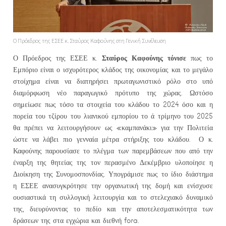
Ο Πρόεδρος της ΕΣΕΕ κ. Σταύρος Καφούνης στη Γενική Συνέλευση
Σταύρος Καφούνης τόνισε
Ο Πρόεδρος της ΕΣΕΕ κ.
πως το
Εμπόριο είναι ο ισχυρότερος κλάδος της οικονομίας και το μεγάλο
στοίχημα είναι να διατηρήσει πρωταγωνιστικό ρόλο στο υπό
διαμόρφωση νέο παραγωγικό πρότυπο της χώρας. Ωστόσο
σημείωσε πως τόσο τα στοιχεία του κλάδου το 2024 όσο και η
πορεία του τζίρου του λιανικού εμπορίου το ά τρίμηνο του 2025
θα πρέπει να λειτουργήσουν ως «καμπανάκι» για την Πολιτεία
ώστε να λάβει πιο γενναία μέτρα στήριξης του κλάδου. Ο κ.
Καφούνης παρουσίασε το πλέγμα των παρεμβάσεων που από την
έναρξη της θητείας της τον περασμένο Δεκέμβριο υλοποίησε η
Διοίκηση της Συνομοσπονδίας. Υπογράμισε πως το ίδιο διάστημα
η ΕΣΕΕ ανασυγκρότησε την οργανωτική της δομή και ενίσχυσε
ουσιαστικά τη συλλογική λειτουργία και το στελεχιακό δυναμικό
της, διευρύνοντας το πεδίο και την αποτελεσματικότητα των
δράσεων της στα εγχώρια και διεθνή fora.