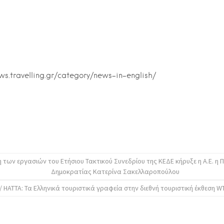
ews.travelling.gr/category/news-in-english/
 των εργασιών του Ετήσιου Τακτικού Συνεδρίου της ΚΕΔΕ κήρυξε η Α.Ε. η 
Δημοκρατίας Κατερίνα Σακελλαροπούλου
 ΗΑΤΤΑ: Τα Ελληνικά τουριστικά γραφεία στην διεθνή τουριστική έκθεση W