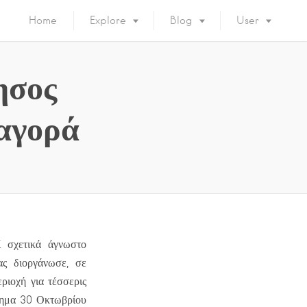
Home
Explore
Blog
User
ησος
αγορά
ί σχετικά άγνωστο
ας διοργάνωσε, σε
ριοχή για τέσσερις
στημα 30 Οκτωβρίου