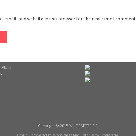
, email, and website in this browser for the next time I comment
 Plans
ed
Copyright © 2015 WHITESTEPS S.A.
Proudly powered by WordPress
and
Listable
by
Pixelgrade
.