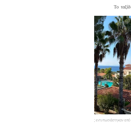
των σερβικών τουριστικών
Το ταξίδ
γραφείων.
Τα μέλη της σερβικής αποστολής εντυπωσιάστηκαν από 
της Πελοποννήσου.