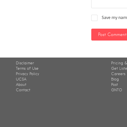
Save my name
Disclaimer
Pricing &
Terms of Use
Get List
Privacy Policy
Careers
UCSA
Blog
About
Post
Contact
GNTO