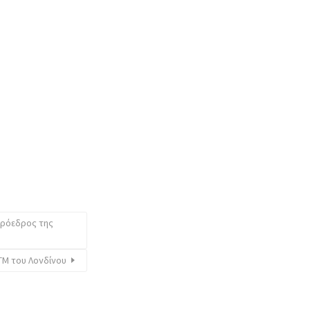
Πρόεδρος της
TM του Λονδίνου