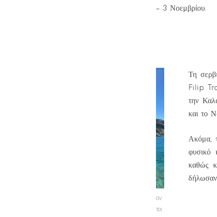
– 3 Νοεμβρίου.
Τη σερβ
Filip T
την Καλ
και το Ν
Ακόμα, 
φυσικό κ
καθώς κ
δήλωσαν 
Άποψη του οικισμού στο Λιμένι, τον
οποίο επισκέφθηκαν οι εκπρόσωποι