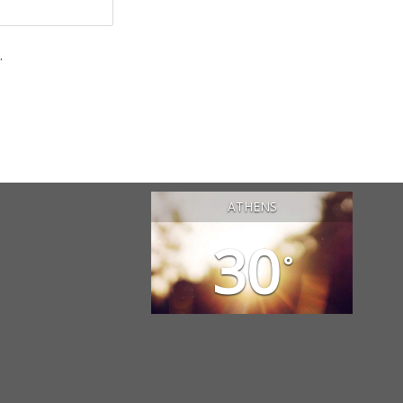
.
ATHENS
30
°