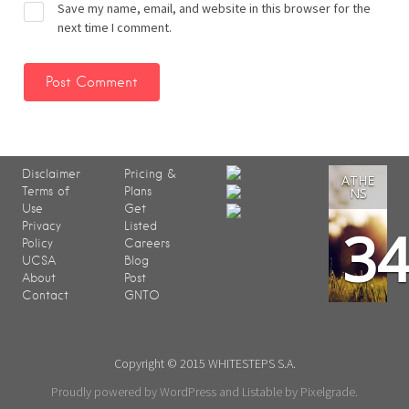
Save my name, email, and website in this browser for the
next time I comment.
Disclaimer
Pricing &
ATHE
Terms of
Plans
NS
Use
Get
3
Privacy
Listed
Policy
Careers
UCSA
Blog
About
Post
Contact
GNTO
Copyright © 2015 WHITESTEPS S.A.
Proudly powered by WordPress
and
Listable
by
Pixelgrade
.