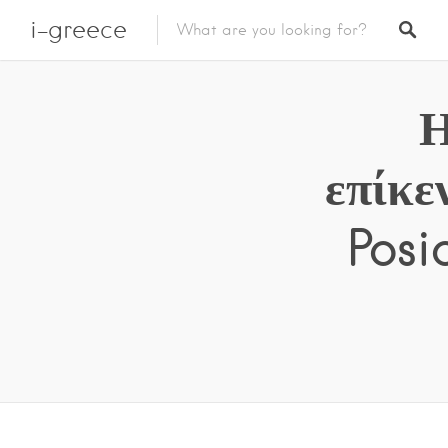
i-greece
Η
επίκε
Posi