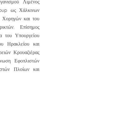
ανισμού Λιμένος
roup ως Χάλκινων
 Χορηγών και του
ικτών. Επίσημος
δα του Υπουργείου
ου Ηρακλείου και
ρειών Κρουαζιέρας
νωση Εφοπλιστών
αστών Πλοίων και