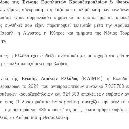
εδρος της Ένωσης Εφοπλιστών Κρουαζιεροπλοίων & Φορέω
εχιζόμενη σύγκρουση στη Γάζα και η κλιμάκωση των κινδύνων
ασσα έχουν συρρικνώσει σημαντικά το αποτύπωμα της κρουαζ
τας συνθήκες που είχαν παρατηρηθεί τελευταία μετά την Αραβικ
Ισραήλ, η Αίγυπτος, η Κύπρος και τμήματα της Νότιας Τουρ
ση».
υτές, η Ελλάδα έχει επιδείξει ανθεκτικότητα, με ισχυρά στοιχεία 
 με πολλά υποσχόμενες προβλέψεις.
Ένωσης Λιμένων Ελλάδος (Ε.ΛΙΜ.Ε.)
ιχεία της
, η Ελλάδα
ιερόπλοιων το 2024, που αντιπροσωπεύουν συνολικά 7.927.709 ε
σκέψεων κρουαζιερόπλοιων και 924.559 επισκέψεων επιβατών αντ
ο έτος. Η δραστηριότητα homeporting συνεχίζει την ανοδική τ
εί την αφετηρία για 635 κρουαζιέρες με 1,1 εκατομμύριο επιβάτε
ειο, το Λαύριο και η Θεσσαλονίκη.