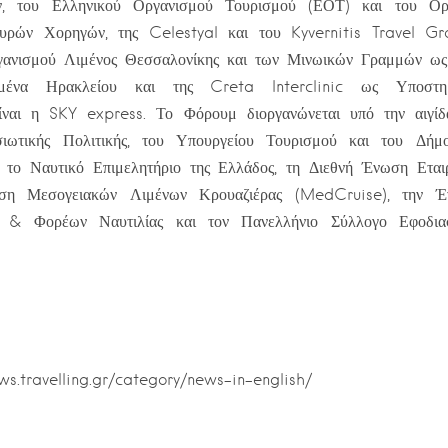
, του Ελληνικού Οργανισμού Τουρισμού (ΕΟΤ) και του Οργ
υρών Χορηγών, της Celestyal και του Kyvernitis Travel G
γανισμού Λιμένος Θεσσαλονίκης και των Μινωικών Γραμμών ως
ιμένα Ηρακλείου και της Creta Interclinic ως Υποστηρ
ίναι η SKY express. Το Φόρουμ διοργανώνεται υπό την αιγί
ιωτικής Πολιτικής, του Υπουργείου Τουρισμού και του Δήμ
ό το Ναυτικό Επιμελητήριο της Ελλάδος, τη Διεθνή Ένωση Εται
ωση Μεσογειακών Λιμένων Κρουαζιέρας (MedCruise), την Έ
ν & Φορέων Ναυτιλίας και τον Πανελλήνιο Σύλλογο Εφοδι
ews.travelling.gr/category/news-in-english/