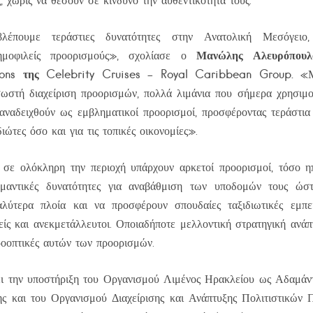
, χωρίς να θέσουν σε κίνδυνο την αυθεντικότητά τους.
βλέπουμε τεράστιες δυνατότητες στην Ανατολική Μεσόγει
Μανώλης Αλευρόπουλο
ημοφιλείς προορισμούς», σχολίασε ο
ons της Celebrity Cruises – Royal Caribbean Group.
«Με
ωστή διαχείριση προορισμών, πολλά λιμάνια που σήμερα χρησιμο
ναδειχθούν ως εμβληματικοί προορισμοί, προσφέροντας τεράστια
διώτες όσο και για τις τοπικές οικονομίες».
 σε ολόκληρη την περιοχή υπάρχουν αρκετοί προορισμοί, τόσο η
ημαντικές δυνατότητες για αναβάθμιση των υποδομών τους ώ
αλύτερα πλοία και να προσφέρουν σπουδαίες ταξιδιωτικές εμπε
ίς και ανεκμετάλλευτοι. Οποιαδήποτε μελλοντική στρατηγική ανάπ
ροοπτικές αυτών των προορισμών.
ι την υποστήριξη του Οργανισμού Λιμένος Ηρακλείου ως Αδαμάντ
ης και του Οργανισμού Διαχείρισης και Ανάπτυξης Πολιτιστικώ