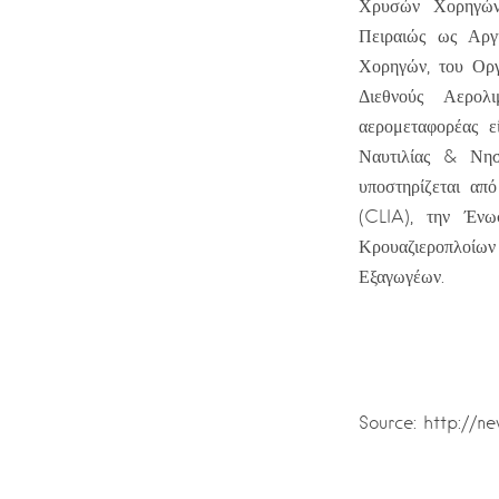
Χρυσών Χορηγών
Πειραιώς ως Αργ
Χορηγών, του Ορ
Διεθνούς Αερολ
αερομεταφορέας ε
Ναυτιλίας & Νησ
υποστηρίζεται απ
(CLIA), την Έν
Κρουαζιεροπλοίω
Εξαγωγέων.
Source: http://n