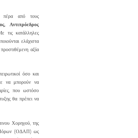
ο, πέρα από τους
ς, Αντιπρόεδρος
 τις κατάλληλες
ποιούνται ελάχιστα
 προστιθέμενη αξία
πειρωτικοί όσο και
στε να μπορούν να
ιρίες, που ωστόσο
τυξης θα πρέπει να
ινου Χορηγού, της
ν Πόρων (ΟΔΑΠ) ως