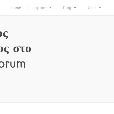
Home
Explore
Blog
User
ος
ος στο
Forum