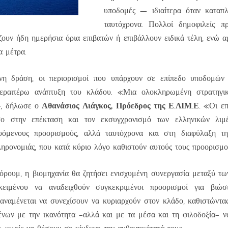
υποδομές — ιδιαίτερα όταν καταπ
ταυτόχρονα. Πολλοί δημοφιλείς π
ζουν ήδη ημερήσια όρια επιβατών ή επιβάλλουν ειδικά τέλη, ενώ α
α μέτρα.
νη δράση, οι περιορισμοί που υπάρχουν σε επίπεδο υποδομώ
εραιτέρω ανάπτυξη του κλάδου. «Μια ολοκληρωμένη στρατηγικ
Αθανάσιος Λιάγκος, Πρόεδρος της Ε.ΛΙΜ.Ε.
», δήλωσε ο
«Οι επε
όσο στην επέκταση και τον εκσυγχρονισμό των ελληνικών λιμ
υόμενους προορισμούς, αλλά ταυτόχρονα και στη διαφύλαξη της
ληρονομιάς, που κατά κύριο λόγο καθιστούν αυτούς τους προορισμο
όρουμ, η βιομηχανία θα ζητήσει ενισχυμένη συνεργασία μεταξύ τ
κειμένου να αναδειχθούν συγκεκριμένοι προορισμοί για βιώσ
αναμένεται να συνεχίσουν να κυριαρχούν στον κλάδο, καθιστώντα
ένων με την ικανότητα –αλλά και με τα μέσα και τη φιλοδοξία– ν