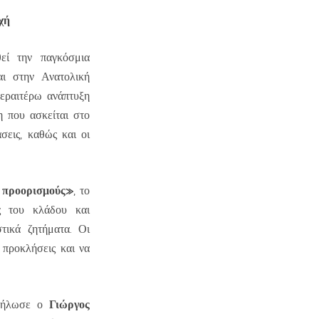
χή
εί την παγκόσμια
αι στην Ανατολική
περαιτέρω ανάπτυξη
η που ασκείται στο
σεις, καθώς και οι
ι προορισμούς»
, το
ες του κλάδου και
τικά ζητήματα. Οι
 προκλήσεις και να
Γιώργος
 δήλωσε ο