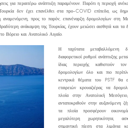
σεις για περαιτέρω ανάπτυξη παραμένουν. Παρότι η περιοχή ανέ
Τουρκία δεν έχει επανέλθει στα προ-COVID επίπεδα, ως δημ
η αναμενόμενη, προς το παρόν, επανέναρξη δρομολογίων στη 
ραδύτερη ανάκαμψη της Τουρκίας, έχουν μειώσει αισθητά και τα 
στο Βόρειο και Ανατολικό Αιγαίο.
Η ταχύτατα μεταβαλλόμενη δ
διαφορετικοί ρυθμοί ανάπτυξης μετ
ίδιας περιοχής καθιστούν τον
δρομολογίων όλο και πιο περίπ
κεντρικά θέματα του PSTF θα ε
εταιρειών κρουαζιέρας να δρομο
πλοία στην Ανατολική Μεσόγειο
ανταποκριθούν στην αυξανόμενη ζή
τα πλοία προσφέρουν οικονομί
μεγαλύτερη χωρητικότητα, ασ
σημαντική πίεση στα λιμάνια κα