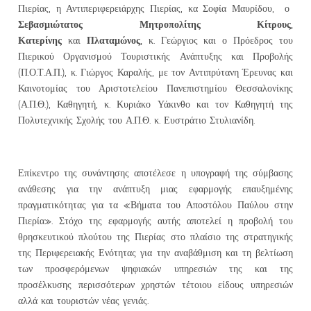
Πιερίας, η Αντιπεριφερειάρχης Πιερίας, κα Σοφία Μαυρίδου, ο
Σεβασμιώτατος Μητροπολίτης Κίτρους
,
Κατερίνης
Πλαταμώνος,
και
κ. Γεώργιος και ο Πρόεδρος του
Πιερικού Οργανισμού Τουριστικής Ανάπτυξης και Προβολής
(Π.Ο.Τ.Α.Π.), κ. Γιώργος Καραλής, με τον Αντιπρύτανη Έρευνας και
Καινοτομίας του Αριστοτελείου Πανεπιστημίου Θεσσαλονίκης
(Α.Π.Θ.), Καθηγητή, κ. Κυριάκο Υάκινθο και τον Καθηγητή της
Πολυτεχνικής Σχολής του Α.Π.Θ. κ. Ευστράτιο Στυλιανίδη.
Επίκεντρο της συνάντησης αποτέλεσε η υπογραφή της σύμβασης
ανάθεσης για την ανάπτυξη μιας εφαρμογής επαυξημένης
πραγματικότητας για τα «Βήματα του Αποστόλου Παύλου στην
Πιερία». Στόχο της εφαρμογής αυτής αποτελεί η προβολή του
θρησκευτικού πλούτου της Πιερίας στο πλαίσιο της στρατηγικής
της Περιφερειακής Ενότητας για την αναβάθμιση και τη βελτίωση
των προσφερόμενων ψηφιακών υπηρεσιών της και της
προσέλκυσης περισσότερων χρηστών τέτοιου είδους υπηρεσιών
αλλά και τουριστών νέας γενιάς.