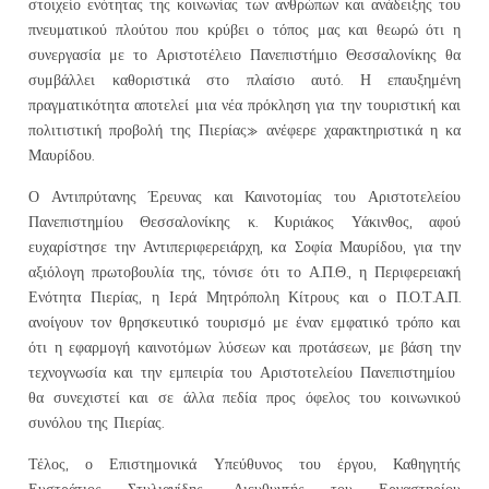
στοιχείο ενότητας της κοινωνίας των ανθρώπων και ανάδειξης του
πνευματικού πλούτου που κρύβει ο τόπος μας και θεωρώ ότι η
συνεργασία με το Αριστοτέλειο Πανεπιστήμιο Θεσσαλονίκης θα
συμβάλλει καθοριστικά στο πλαίσιο αυτό. Η επαυξημένη
πραγματικότητα αποτελεί μια νέα πρόκληση για την τουριστική και
πολιτιστική προβολή της Πιερίας» ανέφερε χαρακτηριστικά η κα
Μαυρίδου.
Ο Αντιπρύτανης Έρευνας και Καινοτομίας του Αριστοτελείου
Πανεπιστημίου Θεσσαλονίκης κ. Κυριάκος Υάκινθος, αφού
ευχαρίστησε την Αντιπεριφερειάρχη, κα Σοφία Μαυρίδου, για την
αξιόλογη πρωτοβουλία της, τόνισε ότι το Α.Π.Θ., η Περιφερειακή
Ενότητα Πιερίας, η Ιερά Μητρόπολη Κίτρους και ο Π.Ο.Τ.Α.Π.
ανοίγουν τον θρησκευτικό τουρισμό με έναν εμφατικό τρόπο και
ότι η εφαρμογή καινοτόμων λύσεων και προτάσεων, με βάση την
τεχνογνωσία και την εμπειρία του Αριστοτελείου Πανεπιστημίου
θα συνεχιστεί και σε άλλα πεδία προς όφελος του κοινωνικού
συνόλου της Πιερίας.
Τέλος, ο Επιστημονικά Υπεύθυνος του έργου, Καθηγητής
Ευστράτιος Στυλιανίδης, Διευθυντής του Εργαστηρίου