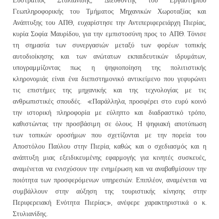
Γεωπληροφορικής του Τμήματος Μηχανικών Χωροταξίας και
Ανάπτυξης του ΑΠΘ, ευχαρίστησε την Αντιπεριφερειάρχη Πιερίας,
κυρία Σοφία Μαυρίδου, για την εμπιστοσύνη προς το ΑΠΘ. Τόνισε
τη σημασία των συνεργασιών μεταξύ των φορέων τοπικής
αυτοδιοίκησης και των ανώτατων εκπαιδευτικών ιδρυμάτων,
υπογραμμίζοντας πως η ψηφιοποίηση της πολιτιστικής
κληρονομιάς είναι ένα διεπιστημονικό αντικείμενο που γεφυρώνει
τις επιστήμες της μηχανικής και της τεχνολογίας με τις
ανθρωπιστικές σπουδές. «Παράλληλα, προσφέρει στο ευρύ κοινό
την ιστορική πληροφορία με εύληπτο και διαδραστικό τρόπο,
καθιστώντας την προσβάσιμη σε όλους. Η ψηφιακή αποτύπωση
των τοπικών οροσήμων που σχετίζονται με την πορεία του
Αποστόλου Παύλου στην Πιερία, καθώς και ο σχεδιασμός και η
ανάπτυξη μιας εξειδικευμένης εφαρμογής για κινητές συσκευές,
αναμένεται να ενισχύσουν την ενημέρωση και να αναβαθμίσουν την
ποιότητα των προσφερόμενων υπηρεσιών. Επιπλέον, αναμένεται να
συμβάλλουν στην αύξηση της τουριστικής κίνησης στην
Περιφερειακή Ενότητα Πιερίας», ανέφερε χαρακτηριστικά ο κ.
Στυλιανίδης.