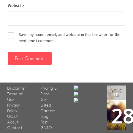
Website
Save my name, email, and website in this browser for the
next time I comment.
Disclaimer
Pricing &
ATHE
Terms of
Plans
NS
Use
Get
2
Privacy
Listed
Policy
Careers
UCSA
Blog
About
Post
Contact
GNTO