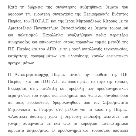
Κατά τη διάρκεια της συνάντησης συζητήθηκαν θέματα που
αφορούν την ευρύτερη συνεργασία της Περιφερειακής Ενότητας
Πιερίας, του Π.Ο.Τ.Α.Π. και της Ιεράς Μητροπόλεως Κίτρους με το
Αριστοτέλειο Πανεπιστήμιο Θεσσαλονίκης σε θέματα τουρισμού
και πολιτισμού. Παράλληλα, αναζητήθηκαν πεδία περαιτέρω
συνεργασίας και επικοινωνίας στους παραπάνω τομείς μεταξύ της
Π.Ε. Πιερίας και του ΑΠΘ με τη μορφή ανταλλαγής τεχνογνωσίας,
κατάρτισης προγραμμάτων και υλοποίησης κοινών ερευνητικών
προγραμμάτων.
Η Αντιπεριφερειάρχης Πιερίας τόνισε την πρόθεση της Π.Ε.
Πιερίας και του Π.Ο.Τ.Α.Π. να υποστηρίζει το έργο της τοπικής
Εκκλησίας στην ανάδειξη και προβολή των προσκυνηματικών
περιηγήσεων του νομού και επεσήμανε πως θα είναι συνοδοιπόροι
σε όσες προσπάθειες δρομολογηθούν από τον Σεβασμιώτατο
Μητροπολίτη κ. Γεώργιο στο μέλλον για το καλό της Πιερίας.
«Αποτελεί ιδιαίτερη χαρά η σημερινή επίσκεψη. Ξεκινάμε μια
γόνιμη συνεργασία με ένα από τα κορυφαία πανεπιστημιακά
ιδρύματα παγκοσμίως. Ο προσκυνηματικός τουρισμός αποτελεί