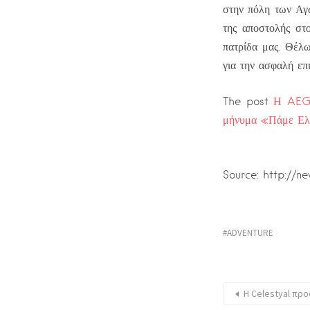
στην πόλη των Αγ
της αποστολής στ
πατρίδα μας. Θέλ
για την ασφαλή επ
The post
Η AEGE
μήνυμα «Πάμε Ε
Source: http://n
ADVENTURE
Η Celestyal πρ