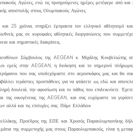
πιακούς Αγώνες, ενώ τις προηγούμενες ημέρες μετέφερε από και 
νικής αποστολής στους Ολυμπιακούς Αγώνες.
ι 25 χρόνια, στηρίζει έμπρακτα τον ελληνικό αθλητισμό και 
ιεθνείς μας σε κορυφαίες αθλητικές διοργανώσεις που συμμετέχο
εια και σημαντικές διακρίσεις.
ιευθύνων Σύμβουλος της AEGEAN κ. Μιχάλης Κουβελιώτης απο
λοι εμείς στην AEGEAN, η διοίκηση και το σημερινό πλήρωμα, 
περήφανοι που σας υποδεχόμαστε στο αεροσκάφος μας και θα σα
αβάλλει τεράστιες προσπάθειες για να φτάσετε ως εδώ και αποτελε
ληρή δουλειά, την αφοσίωση και το πάθος που επιδεικνύετε. Έχετε 
αι της οικογένειας της AEGEAN, και σας ευχόμαστε να γυρίσετ
ων αλλά και τις επιτυχίες σας. Πάμε Ελλάδα».
ελλάκης, Προέδρος της ΕΠΕ και Χρυσός Παραολυμπιονίκης δή
μάτια της συμμετοχής μας στους Παραολυμπιακούς, είναι η μετα