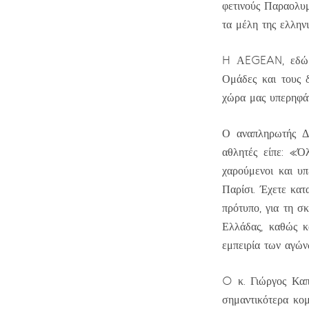
φετινούς Παραολυμ
τα μέλη της ελλη
H ΑEGEAN, εδώ κα
Ομάδες και τους δ
χώρα μας υπερηφάν
Ο αναπληρωτής Δ
αθλητές είπε: «Ό
χαρούμενοι και υ
Παρίσι. Έχετε κατ
πρότυπο, για τη σκ
Ελλάδας, καθώς κ
εμπειρία των αγών
O κ. Γιώργος Καπ
σημαντικότερα κομ