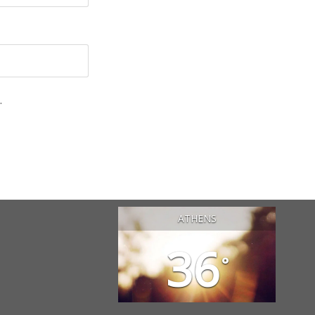
.
ATHENS
36
°