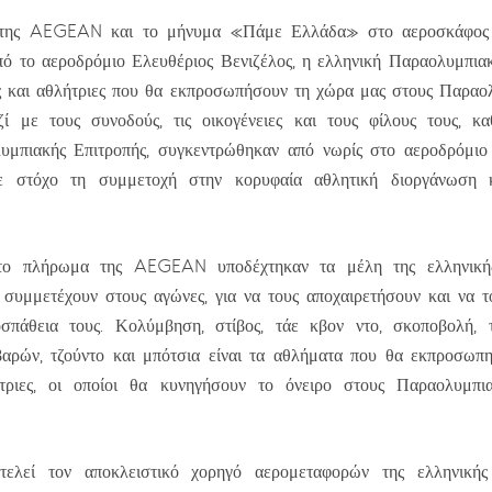
 της AEGEAN και το μήνυμα «Πάμε Ελλάδα» στο αεροσκάφος 
ό το αεροδρόμιο Ελευθέριος Βενιζέλος, η ελληνική Παραολυμπια
ές και αθλήτριες που θα εκπροσωπήσουν τη χώρα μας στους Παραο
ζί με τους συνοδούς, τις οικογένειες και τους φίλους τους, κ
υμπιακής Επιτροπής, συγκεντρώθηκαν από νωρίς στο αεροδρόμιο 
με στόχο τη συμμετοχή στην κορυφαία αθλητική διοργάνωση κ
το πλήρωμα της AEGEAN υποδέχτηκαν τα μέλη της ελληνική
συμμετέχουν στους αγώνες, για να τους αποχαιρετήσουν και να 
οσπάθεια τους. Κολύμβηση, στίβος, τάε κβον ντο, σκοποβολή, το
βαρών, τζούντο και μπότσια είναι τα αθλήματα που θα εκπροσωπ
τριες, οι οποίοι θα κυνηγήσουν το όνειρο στους Παραολυμπ
εί τον αποκλειστικό χορηγό αερομεταφορών της ελληνικής