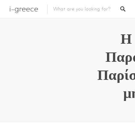
i-greece
Η
Παρ
Παρίσ
μ