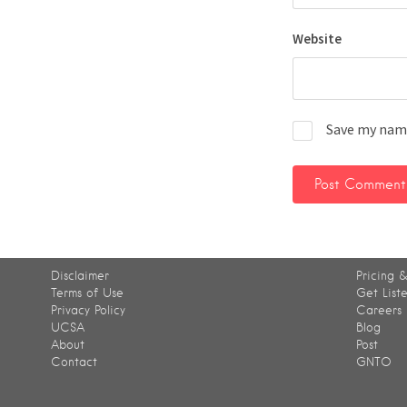
Website
Save my name
Disclaimer
Pricing &
Terms of Use
Get List
Privacy Policy
Careers
UCSA
Blog
About
Post
Contact
GNTO