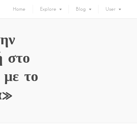
Home
Explore
Blog
User
ην
 στο
 με το
α»