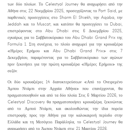
των δύο πλοίων. Το Celestyal Journey θα αναχωρήσει από την
Αθήνα στις 22 Νοεμβρίου 2025, προσεγγίζοντας το Port Said, με
παρθενικές προσεγγίσεις στο Sharm El Shiekh, την Aqaba, την
Jeddah και το Muscat, και κατόπιν θα προσεγγίσει το Dubai,
επιστρέφοντας στο Abu Dhabi στις 6 Δεκεμβρίου 2025,
εγκαίρως για το Σαββατοκύριακο του Abu Dhabi Grand Prix της
Formula 1. Στη συνέχεια, το πλοίο αναχωρεί για την κρουαζιέρα
«Ημέρες Ερήμου και Abu Dhabi Grand Prix» στις 7
Δεκεμβρίου, παραμένοντας για το Σαββατοκύριακο των αγώνων
πριν ξεκινήσει για την πρώτη κρουαζιέρα «Ημέρες Ερήμου» της
σεζόν.
Οι δύο κρουαζιέρες 14 διανυκτερεύσεων «Από το Ονειρεμένο
Άμπου Ντάμπι στην Αρχαία Αθήνα» που επανέρχονται, θα
πραγματοποιηθούν και από τα δύο πλοία. Στις 6 Μαρτίου 2026, το
Celestyal Discovery θα πραγματοποιήσει κρουαζιέρα, ξεκινώντας
από το Αμπού Ντάμπι, και ακολουθώντας την ίδια πορεία
επιστροφής προς την Αθήνα για την καλοκαιρινή περίοδο στην
Ελλάδα και τη Μεσόγειο. Παράλληλα, το Celestyal Journey θα
αναχωρήσει από το Άμπου Ντάμπι στις 21 Μαρτίου 2026.