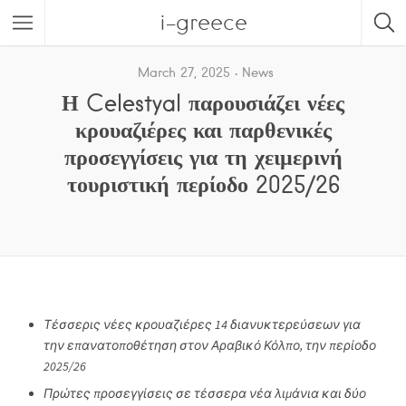
i-greece
March 27, 2025
News
Η Celestyal παρουσιάζει νέες
κρουαζιέρες και παρθενικές
προσεγγίσεις για τη χειμερινή
τουριστική περίοδο 2025/26
Τέσσερις
νέες
κρουαζιέρες
14
διανυκτερεύσεων
για
την
ε
π
ανατο
π
οθέτηση στον
Αραβικό
Κόλ
π
ο, την
π
ερίοδο
2025/26
Πρώτες
π
ροσεγγίσεις
σε
τέσσερα
νέα
λι
μ
άνια
και
δύο