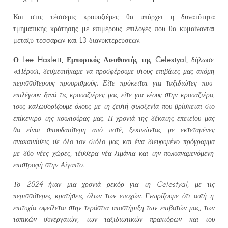
Και στις τέσσερις κρουαζιέρες θα υπάρχει η δυνατότητα
τμηματικής κράτησης με επιμέρους επιλογές που θα κυμαίνονται
μεταξύ τεσσάρων και 13 διανυκτερεύσεων.
Ο
Lee Haslett,
Ε
μπ
ορικός
Δ
ιευθυντής
της
Celestyal,
δήλωσε:
«
Πέρυσι
,
δεσ
μ
ευτήκα
μ
ε
να
π
ροσφέρου
μ
ε
στους
ε
π
ιβάτες
μ
ας
ακό
μ
η
π
ερισσότερους
π
ροορισ
μ
ούς
.
Είτε
π
ρόκειται
για
ταξιδιώτες
π
ου
ε
π
ιλέγουν
ξανά
τις
κρουαζιέρες
μ
ας
είτε
για
νέους
στην
κρουαζιέρα
,
τους
καλωσορίζου
μ
ε
όλους
μ
ε
τη
ζεστή
φιλοξενία
π
ου
βρίσκεται
στο
ε
π
ίκεντρο
της
κουλτούρας
μ
ας
.
Η
χρονιά
της
δέκατης
ε
π
ετείου
μ
ας
θα
είναι
σ
π
ουδαιότερη
α
π
ό
π
οτέ
,
ξεκινώντας
μ
ε
εκτετα
μ
ένες
ανακαινίσεις
σε
όλο
τον
στόλο
μ
ας
και
ένα
διευρυ
μ
ένο
π
ρόγρα
μμ
α
μ
ε
δύο
νέες
χώρες
,
τέσσερα
νέα
λι
μ
άνια
και
την
π
ολυανα
μ
ενό
μ
ενη
ε
π
ιστροφή
στην
Αίγυ
π
το
.
Το
2024
ήταν
μ
ια
χρονιά
ρεκόρ
για
τη
Celestyal, μ
ε
τις
π
ερισσότερες
κρατήσεις
όλων
των
ε
π
οχών
.
Γνωρίζου
μ
ε
ότι
αυτή
η
ε
π
ιτυχία
οφείλεται
στην
τεράστια
υ
π
οστήριξη
των
ε
π
ιβατών
μ
ας
,
των
το
π
ικών
συνεργατών
,
των
ταξιδιωτικών
π
ρακτόρων
και
του