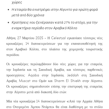
χώρες
Η
εταιρία
θα
ε
π
ιστρέψει
στην
Αίγυ
π
το
για
π
ρώτη
φορά
μ
ετά
α
π
ό
δύο
χρόνια
Κρατήσεις
που ξεπέρασαν κατά 27% το στόχο,
για την
εναρκτήρια
π
ερίοδο
στον
Αραβικό
Κόλ
π
ο
Αθήνα, 27 Μαρτίου 2025 – Η Celestyal εγκαινίασε τέσσερις νέες
κρουαζιέρες 14 διανυκτερεύσεων για την επανατοποθέτησή της
στον Αραβικό Κόλπο, στο πλαίσιο της χειμερινής τουριστικής
περιόδου.
Οι κρουαζιέρες περιλαμβάνουν δύο νέες χώρες για την εταιρεία,
την Ιορδανία και τη Σαουδική Αραβία, και τέσσερις παρθενικές
προσεγγίσεις: Aqaba στην Ιορδανία, Jeddah στη Σαουδική
Αραβία, Muscat στο Ομάν και Sharm El Shiekh στην Αίγυπτο.
Οι κρουαζιέρες σηματοδοτούν επίσης την επιστροφή της εταιρείας
στην Αίγυπτο μετά από διακοπή δύο ετών.
Μία νέα κρουαζιέρα 14 διανυκτερεύσεων «Από την Αρχαία Αθήνα
στο Ονειρεμένο Άμπου Ντάμπι» θα είναι διαθέσιμη με το στόλο