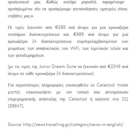
π
ροσω
π
ικού
μ
ας
.
Καθώς
κοιτά
μ
ε
μπ
ροστά
, π
αρα
μ
ένου
μ
ε
π
ροσηλω
μ
ένοι
στο
να
π
ροσφέρου
μ
ε
ανε
π
ανάλη
π
τες
ε
μπ
ειρίες
στους
ε
π
ιβάτες
μ
ας
».
Οι τιμές ξεκινούν από €289 ανά άτομο για μια κρουαζιέρα
τεσσάρων διανυκτερεύσεων και €889 ανά άτομο για μια
κρουαζιέρα 14 διανυκτερεύσεων, συμπεριλαμβανομένων των
γευμάτων, των αναψυκτικών, του WiFi, των λιμενικών τελών και
των φιλοδωρημάτων.
(με τις τιμές της Junior Dream Suite να ξεκινούν από €2249 ανά
άτομο σε κάθε κρουαζιέρα 14 διανυκτερεύσεων).
Για περισσότερες πληροφορίες επισκεφθείτε το Celestyal trade
portal, επικοινωνήστε με τον τοπικό σας αντιπρόσωπο
επιχειρηματικής ανάπτυξης της Celestyal ή καλέστε στο 211
1996471.
Source: http://news.travelling.gr/category/news-in-english/