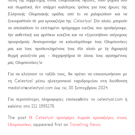
πίεση της συμμετοχής στους Ολυμπιακούς Αγώνες, τόσο ψυχικά όσο
και σωματικά, δεν υπάρχει καλύτερος τρόπος για τους ήρωες της
Ελληνικής Ολυμπιακής ομάδας από το να χαλαρώσουν και να
ξεκουραστούν σε μια κρουαζιέρα της Celestyal. Στο πλοίο, μπορούν
να απολαύσουν το εκτεταμένο πρόγραμμα ευεξίας που προσφέρουμε,
την αυθεντική και φρέσκια κουζίνα και να εξερευνήσουν υπέροχους
προορισμούς. Ανυπομονούμε να καλωσορίσουμε τους Ολυμπιονίκες
μας και τους προσκεκλημένους τους στο πλοίο με τη δημοφιλή
θερμή φιλοξενία μας – συγχαρητήρια σε όλους τους αγαπημένους
μας Ολυμπιονίκες!
»
Για να κλείσουν το ταξίδι τους, θα πρέπει να επικοινωνήσουν με
τη Celestyal μέσω ηλεκτρονικού ταχυδρομείου στη διεύθυνση
medalist@celestyal.com έως τις 30 Σεπτεμβρίου 2024.
Για περισσότερες πληροφορίες επισκεφθείτε το celestyal.com ή
καλέστε στο 211 1995176.
The post
Η Celestyal προσφέρει δωρεάν κρουαζιέρες στους
Ολυμπιονίκες
appeared first on
Travelling News
.