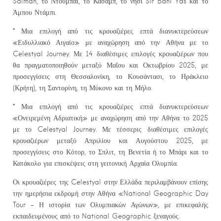
Salman, το Ντουμπάι, το Κασάμπ, το νησί Sir Bani Yas και το
Άμπου Ντάμπι.
* Μια επιλογή από τις κρουαζιέρες επτά διανυκτερεύσεων
«Ειδυλλιακό Αιγαίο» με αναχώρηση από την Αθήνα με το
Celestyal Journey. Με 14 διαθέσιμες επιλογές κρουαζιέρων που
θα πραγματοποιηθούν μεταξύ Μαΐου και Οκτωβρίου 2025, με
προσεγγίσεις στη Θεσσαλονίκη, το Κουσάντασι, το Ηράκλειο
(Κρήτη), τη Σαντορίνη, τη Μύκονο και τη Μήλο.
* Μια επιλογή από τις κρουαζιέρες επτά διανυκτερεύσεων
«Ονειρεμένη Αδριατική» με αναχώρηση από την Αθήνα το 2025
με το Celestyal Journey. Με τέσσερις διαθέσιμες επιλογές
κρουαζιέρων μεταξύ Απριλίου και Αυγούστου 2025, με
προσεγγίσεις στο Κότορ, το Σπλιτ, τη Βενετία ή το Μπάρι και το
Κατάκολο για επισκέψεις στη γειτονική Αρχαία Ολυμπία.
Οι κρουαζιέρες της Celestyal στην Ελλάδα περιλαμβάνουν επίσης
την ημερήσια εκδρομή στην Αθήνα «National Geographic Day
Tour – Η ιστορία των Ολυμπιακών Αγώνων», με επικεφαλής
εκπαιδευμένους από το National Geographic ξεναγούς.