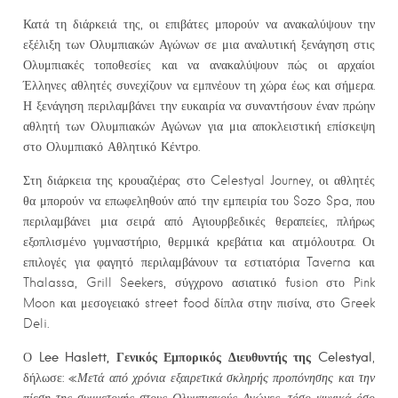
Κατά τη διάρκειά της, οι επιβάτες μπορούν να ανακαλύψουν την
εξέλιξη των Ολυμπιακών Αγώνων σε μια αναλυτική ξενάγηση στις
Ολυμπιακές τοποθεσίες και να ανακαλύψουν πώς οι αρχαίοι
Έλληνες αθλητές συνεχίζουν να εμπνέουν τη χώρα έως και σήμερα.
Η ξενάγηση περιλαμβάνει την ευκαιρία να συναντήσουν έναν πρώην
αθλητή των Ολυμπιακών Αγώνων για μια αποκλειστική επίσκεψη
στο Ολυμπιακό Αθλητικό Κέντρο.
Στη διάρκεια της κρουαζιέρας στο Celestyal Journey, οι αθλητές
θα μπορούν να επωφεληθούν από την εμπειρία του Sozo Spa, που
περιλαμβάνει μια σειρά από Αγιουρβεδικές θεραπείες, πλήρως
εξοπλισμένο γυμναστήριο, θερμικά κρεβάτια και ατμόλουτρα. Οι
επιλογές για φαγητό περιλαμβάνουν τα εστιατόρια Taverna και
Thalassa, Grill Seekers, σύγχρονο ασιατικό fusion στο Pink
Moon και μεσογειακό street food δίπλα στην πισίνα, στο Greek
Deli.
Lee Haslett,
Γενικός Εμπορικός Διευθυντής της Celestyal
Ο
,
δήλωσε: «
Μετά από χρόνια εξαιρετικά σκληρής προπόνησης και την