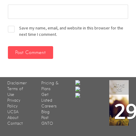
Save my name, email, and website in this browser for the
next time I comment.
Disclaimer
Pricing &
ATHE
Terms of
Plans
NS
Use
Get
2
Privacy
Listed
Policy
Careers
UCSA
Blog
About
Post
Contact
GNTO