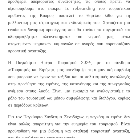
προσφέρει απεριόριστες δυνατότητες, τις οποίες πρέπει να
αξιοποιήσουμε στο έπακρο. Το rebranding του τουριστικού
προϊόντος της Κύπρου, αποτελεί το θεμέλιο λίθο για τη
μελλοντική μας στρατηγική και ενδυνάμωση του. Χρειάζεται μια
ενιαία και δυναμική προσέγγιση που θα τονίσει τα συγκριτικά και
αδιαμφισβήτητα πλεονεκτήματα του νησιού μας, μέσω
στοχευμένων ψηφιακών καμπανιών σε αγορές που παρουσιάζουν
προοπτική ανάπτυξης.
Η Παγκόσμια Ημέρα Τουρισμού 2024, με το σύνθημα
«Τουρισμός και Ειρήνη», μας υπενθυμίζει τη σημαντική συμβολή
που μπορούν να έχουν τα ταξίδια και οι πολιτισμικές ανταλλαγές
στην προώθηση της ειρήνης, της κατανόησης και της συνεργασίας
ανάμεσα στους λαούς. Είναι μια ευκαιρία να αναλογιστούμε το
ρόλο του τουρισμού ως μέσου συμφιλίωσης και διαλόγου, κυρίως
σε περιόδους κρίσεων.
Για τον Παγκύπριο Σύνδεσμο Ξενοδόχων, η παγκόσμια ειρήνη δεν
είναι απλώς απαραίτητη για την ευημερία του τουρισμού. Είναι
προϋπόθεση για μια βιώσιμη και σταθερή τουριστική ανάπτυξη,
που θα ωφελήσει τις επόμενες γενιές.