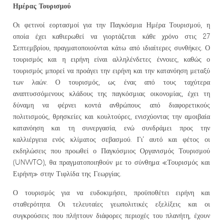
Ημέρας Τουρισμού
Οι φετινοί εορτασμοί για την Παγκόσμια Ημέρα Τουρισμού, η
οποία έχει καθιερωθεί να γιορτάζεται κάθε χρόνο στις 27
Σεπτεμβρίου, πραγματοποιούνται κάτω από ιδιαίτερες συνθήκες. Ο
τουρισμός και η ειρήνη είναι αλληλένδετες έννοιες, καθώς ο
τουρισμός μπορεί να προάγει την ειρήνη και την κατανόηση μεταξύ
των λαών. Ο τουρισμός, ως ένας από τους ταχύτερα
αναπτυσσόμενους κλάδους της παγκόσμιας οικονομίας, έχει τη
δύναμη να φέρνει κοντά ανθρώπους από διαφορετικούς
πολιτισμούς, θρησκείες και κουλτούρες, ενισχύοντας την αμοιβαία
κατανόηση και τη συνεργασία, ενώ συνδράμει προς την
καλλιέργεια ενός κλίματος σεβασμού. Γι’ αυτό και φέτος οι
εκδηλώσεις που προωθεί ο Παγκόσμιος Οργανισμός Τουρισμού
(UNWTO), θα πραγματοποιηθούν με το σύνθημα «Τουρισμός και
Ειρήνη» στην Τιφλίδα της Γεωργίας.
Ο τουρισμός για να ευδοκιμήσει, προϋποθέτει ειρήνη και
σταθερότητα. Οι τελευταίες γεωπολιτικές εξελίξεις και οι
συγκρούσεις που πλήττουν διάφορες περιοχές του πλανήτη, έχουν