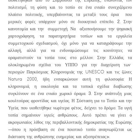
πολιτισμό́, τη φύση και το τοπίο σε ένα ενιαίο συνεχιζόμενο
πλαίσιο πολιτικής, υπερβαίνοντας τα μεταξύ τους όρια που
2.
μερικές φορές υπάρχουν μόνο σε διοικητικό επίπεδο.
Στην
καινοτομία και την συμμετοχή. Να αξιοποιήσουμε την ψηφιακή
χαρτογράφηση, τα παρατηρητήρια τοπίων και τα εργαλεία
συμμετοχικού σχεδιασμού, όχι μόνο για να καταγράψουμε την
αλλαγή, αλλά για να ενδυναμώσουμε τις κοινότητες να
οραματιστούν τα τοπία τους στο μέλλον. Στην Ελλάδα, τα
ολοκληρωμένα σχέδια του ΥΠΠΟ για την διαχείριση των
περιοχών Παγκόσμιας Κληρονομιάς της UNESCO και τις ζώνες
Natura 2000, ήδη ενσαρκώνουν αυτή τη φιλοσοφία: Η
κληρονομιά, η οικολογία και τα τοπικά σχέδια διαβίωσης
3.
συγκλίνουν σε ένα ενιαίο χωρικό όραμα.
Στην ανάπτυξη μιας
κουλτούρας φροντίδας και υγείας. Η Σύσταση για το Τοπίο και την
Υγεία, που υιοθετήθηκε νωρίτερα φέτος, δείχνει το δρόμο: Τα υγιή
τοπία σημαίνουν υγιείς ανθρώπους. Αυτό πρέπει να γίνει ο
ακρογωνιαίος λίθος της περιβαλλοντικής δημοκρατίας της Ευρώπης
—όπου η πρόσβαση σε ένα ποιοτικό τοπίο αναγνωρίζεται ως
διάσταση της ανθρώπινης ευημερίας και αξιοπρέπειας».