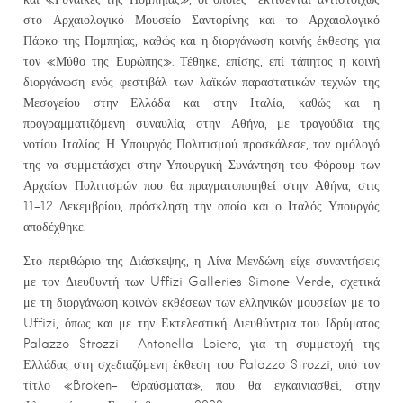
στο Αρχαιολογικό Μουσείο Σαντορίνης και το Αρχαιολογικό
Πάρκο της Πομπηίας, καθώς και η διοργάνωση κοινής έκθεσης για
τον «Μύθο της Ευρώπης». Τέθηκε, επίσης, επί τάπητος η κοινή
διοργάνωση ενός φεστιβάλ των λαϊκών παραστατικών τεχνών της
Μεσογείου στην Ελλάδα και στην Ιταλία, καθώς και η
προγραμματιζόμενη συναυλία, στην Αθήνα, με τραγούδια της
νοτίου Ιταλίας. Η Υπουργός Πολιτισμού προσκάλεσε, τον ομόλογό
της να συμμετάσχει στην Υπουργική Συνάντηση του Φόρουμ των
Αρχαίων Πολιτισμών που θα πραγματοποιηθεί στην Αθήνα, στις
11-12 Δεκεμβρίου, πρόσκληση την οποία και ο Ιταλός Υπουργός
αποδέχθηκε.
Στο περιθώριο της Διάσκεψης, η Λίνα Μενδώνη είχε συναντήσεις
με τον Διευθυντή των Uffizi Galleries Simone Verde, σχετικά
με τη διοργάνωση κοινών εκθέσεων των ελληνικών μουσείων με το
Uffizi, όπως και με την Εκτελεστική Διευθύντρια του Ιδρύματος
Palazzo Strozzi Antonella Loiero, για τη συμμετοχή της
Ελλάδας στη σχεδιαζόμενη έκθεση του Palazzo Strozzi, υπό τον
τίτλο «Broken- Θραύσματα», που θα εγκαινιασθεί, στην