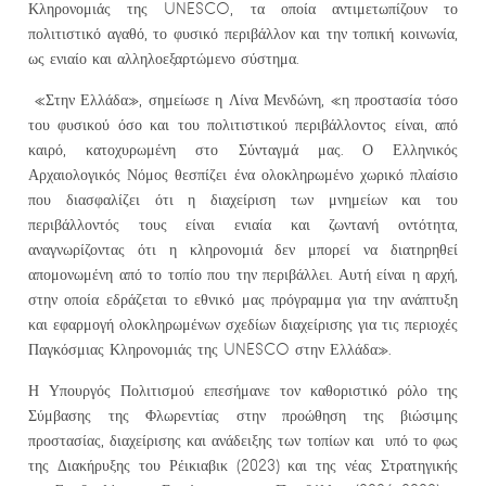
Κληρονομιάς της UNESCO, τα οποία αντιμετωπίζουν το
πολιτιστικό αγαθό, το φυσικό περιβάλλον και την τοπική κοινωνία,
ως ενιαίο και αλληλοεξαρτώμενο σύστημα.
«Στην Ελλάδα», σημείωσε η Λίνα Μενδώνη, «η προστασία τόσο
του φυσικού όσο και του πολιτιστικού περιβάλλοντος είναι, από
καιρό, κατοχυρωμένη στο Σύνταγμά μας. Ο Ελληνικός
Αρχαιολογικός Νόμος θεσπίζει ένα ολοκληρωμένο χωρικό πλαίσιο
που διασφαλίζει ότι η διαχείριση των μνημείων και του
περιβάλλοντός τους είναι ενιαία και ζωντανή οντότητα,
αναγνωρίζοντας ότι η κληρονομιά δεν μπορεί να διατηρηθεί
απομονωμένη από το τοπίο που την περιβάλλει. Αυτή είναι η αρχή,
στην οποία εδράζεται το εθνικό μας πρόγραμμα για την ανάπτυξη
και εφαρμογή ολοκληρωμένων σχεδίων διαχείρισης για τις περιοχές
Παγκόσμιας Κληρονομιάς της UNESCO στην Ελλάδα».
Η Υπουργός Πολιτισμού επεσήμανε τον καθοριστικό ρόλο της
Σύμβασης της Φλωρεντίας στην προώθηση της βιώσιμης
προστασίας, διαχείρισης και ανάδειξης των τοπίων και υπό το φως
της Διακήρυξης του Ρέικιαβικ (2023) και της νέας Στρατηγικής