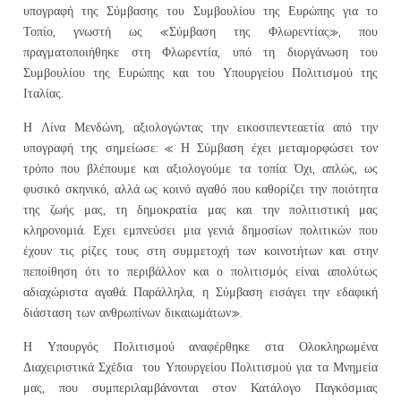
υπογραφή της Σύμβασης του Συμβουλίου της Ευρώπης για το
Τοπίο, γνωστή ως «Σύμβαση της Φλωρεντίας», που
πραγματοποιήθηκε στη Φλωρεντία, υπό τη διοργάνωση του
Συμβουλίου της Ευρώπης και του Υπουργείου Πολιτισμού της
Ιταλίας.
Η Λίνα Μενδώνη, αξιολογώντας την εικοσιπεντεαετία από την
υπογραφή της σημείωσε: « Η Σύμβαση έχει μεταμορφώσει τον
τρόπο που βλέπουμε και αξιολογούμε τα τοπία: Όχι, απλώς, ως
φυσικό σκηνικό, αλλά ως κοινό αγαθό που καθορίζει την ποιότητα
της ζωής μας, τη δημοκρατία μας και την πολιτιστική μας
κληρονομιά. Εχει εμπνεύσει μια γενιά δημοσίων πολιτικών που
έχουν τις ρίζες τους στη συμμετοχή των κοινοτήτων και στην
πεποίθηση ότι το περιβάλλον και ο πολιτισμός είναι απολύτως
αδιαχώριστα αγαθά. Παράλληλα, η Σύμβαση εισάγει την εδαφική
διάσταση των ανθρωπίνων δικαιωμάτων».
Η Υπουργός Πολιτισμού αναφέρθηκε στα Ολοκληρωμένα
Διαχειριστικά Σχέδια του Υπουργείου Πολιτισμού για τα Μνημεία
μας, που συμπεριλαμβάνονται στον Κατάλογο Παγκόσμιας