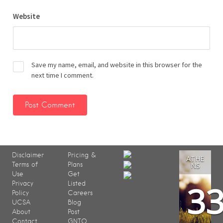
Website
Save my name, email, and website in this browser for the
next time I comment.
Disclaimer
Pricing &
ATHE
Terms of
Plans
NS
Use
Get
3
Privacy
Listed
Policy
Careers
UCSA
Blog
About
Post
Contact
GNTO