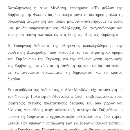
Καταλήγοντας η Λίνα Μενδώνη, επεσήμανε: «Το μέλλον της
Σύμβασης της Φλωρεντίας δεν αφορά μόνο τη διατήρηση, αλλά τη
συλλογική αναγέννηση των τόπων μας. Αν αναγεννήσουμε τα τοπία
μας με δημιουργικότητα και αλληλεγγύη, θα αναγεννήσουμε και
την εμπιστοσύνη των πολιτών στις ίδιες τις αξίες της Ευρώπης».
Η Υπουργική Διάσκεψη της Φλωρεντίας ολοκληρώθηκε με την
υιοθέτηση Διακήρυξης, που καθορίζει το νέο στρατηγικό όραμα
του Συμβουλίου της Ευρώπης για την επόμενη φάση εφαρμογής
της Σύμβασης, ενισχύοντας τη σύνδεση της προστασίας του τοπίου
με τα ανθρώπινα δικαιώματα, τη δημοκρατία και το κράτος
δικαίου.
Στο περιθώριο της Διάσκεψης, η Λίνα Μενδώνη είχε συνάντηση με
τον Υπουργό Πολιτισμού Alessandro Giuli, επιβεβαιώνοντας τους
ιδιαιτέρως στενούς πολιτιστικούς δεσμούς τον δύο χωρών και
δίνοντας νέα ώθηση στην πολιτιστική συνεργασία. Συζητήθηκε η
προοπτική διοργάνωσης αρχαιολογικών εκθέσεων στις δύο χώρες,
μεταξύ των οποίων η ανταλλαγή των εκθέσεων «Κυκλαδίτισσες»
και «Γυναίκες της Πομπηίας», οι οποίες εκτίθενται αντιστοίχως