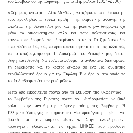
του Συμβουλίου της Ευρώπης, για το Περιβάλλον (2024–2030).
«Σήμερα», ανέφερε η Λίνα Μενδώνη, «ερχόμαστε αντιμέτωποι με
νέες προκλήσεις. Η τριπλή κρίση —της κλιματικής αλλαγής, της
απώλειας της βιοποικιλότητας και της ρύπανσης— διαβρώνει όχι
μόνο τα οικοσυστήματα αλλά και τους πολιτιστικούς και
κοινωνικούς δεσμούς που διακρίνουν τα τοπία. Το ζητούμενο δεν
είναι πλέον απλώς πώς να προστατεύσουμε τα τοπία μας, αλλά πώς
να τα αναζωογονήσουμε. Η Διακήρυξη του Ρέικιαβικ μας έδωσε
σαφή κατεύθυνση: Να ενσωματώσουμε τα ανθρώπινα δικαιώματα,
τη δημοκρατία και το κράτος δικαίου σε ένα νέο, συνεκτικό
περιβαλλοντικό όραμα για την Ευρώπη. Ένα όραμα, στο οποίο το
τοπίο διαδραματίζει κεντρικό ρόλο».
Μετά από εικοσιπέντε χρόνια από τη Σύμβαση της Φλωρεντίας,
το Συμβούλιο της Ευρώπης πρέπει να διαδραματίσει κομβικό
ρόλο στην σύνταξη της επόμενης φάσης της Σύμβασης. Η
Ελληνίδα Υπουργός επεσήμανε ότι νέα προσέγγιση πρέπει να
«1.
βασιστεί σε τρεις καίριους άξονες:
Στην ολοκληρωμένη
προσέγγιση, αξιοποιώντας τις αρχές LINKED που πρόσφατα
υιοθετήθηκαν από το Συμβούλιο της Ευρώπης, ενώνοντας τον