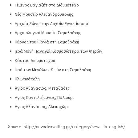
Τέμενος Βαγιαζήτ στο Διδυμότειχο
Νέο Μουσείο Αλεξανδρούπολης
Αρχαία Ζώνη στην Αρχαία Εγνατία οδό
Αρχαιολογικό Μουσείο Σαμοθράκης
Πύργος του Φονιά στη Σαμοθράκη
Ιερά Μονή Παναγιά Κοσμοσώτειρα των Φερών
Κάστρο Διδυμοτείχου
Ιερό των Μεγάλων Θεών στη Σαμοθράκη
Πλωτινόπολη
Άγιος Αθανάσιος, Μεταξάδες
Άγιος Παντελεήμονας, Παλιούρι
Άγιος Αθανάσιος, Αλεποχώρι
Source: http://news.travelling.gr/category/news-in-english/