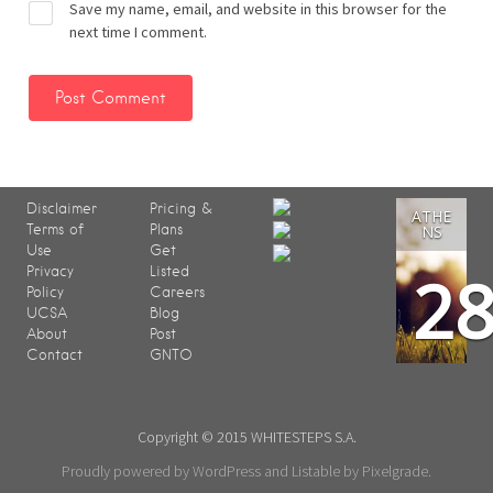
Save my name, email, and website in this browser for the
next time I comment.
Disclaimer
Pricing &
ATHE
Terms of
Plans
NS
Use
Get
2
Privacy
Listed
Policy
Careers
UCSA
Blog
About
Post
Contact
GNTO
Copyright © 2015 WHITESTEPS S.A.
Proudly powered by WordPress
and
Listable
by
Pixelgrade
.