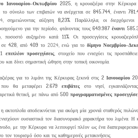
νο Ιανουαρίου–Οκτωβρίου 2025
, η κρουαζιέρα στην Κέρκυρα
845.744
781.
με το σύνολο των επιβατών να ανέρχεται σε
, έναντι
8,23%
24, σημειώνοντας αύξηση
. Παράλληλα, οι διερχόμενοι (
649.987 έναντι 585
οηγούμενο για την περίοδο, φτάνοντας τους
11%
ου, ποσοστό αυξημένο κατά
. Οι προσεγγίσεις κρουαζιερόπ
428
409
δίμηνο Νοεμβρίου–Δεκ
ν σε
, από
το 2024, ενώ για το
51 επιπλέον προσεγγίσεις
, στοιχείο που ενισχύει τις προσπάθει
ου και δίνει σημαντική ώθηση στην τοπική οικονομία.
2 Ιανουαρίου 2
ζιέρας για το λιμάνι της Κέρκυρας ξεκινά στις
2.679 επιβάτες
υ που θα μεταφέρει
στο νησί, εγκαινιάζοντ
500 προγραμματισμένες προσεγγίσε
αιρετικά θετική, με πάνω από
, η ακτοπλοΐα αποδεικνύεται για ακόμη μία χρονιά σταθερός πυλώνα
ενισχύουν ουσιαστικά τον διασυνοριακό χαρακτήρα του λιμένα. Η 
άνοδο, με την Κέρκυρα να λειτουργεί πλέον ως ένα διαπεριφερεια
ο τον τουρισμό όσο και τις καθημερινές μετακινήσεις.