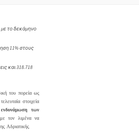
η με το δεκάμηνο
ξηση 11% στους
ις και 318.718
ική του πορεία ως
τελευταία στοιχεία
 ενδυνάμωση των
 με τον λιμένα να
ης Αδριατικής.