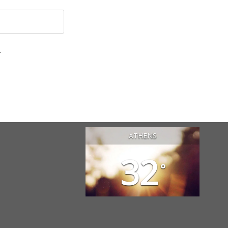
.
ATHENS
32
°