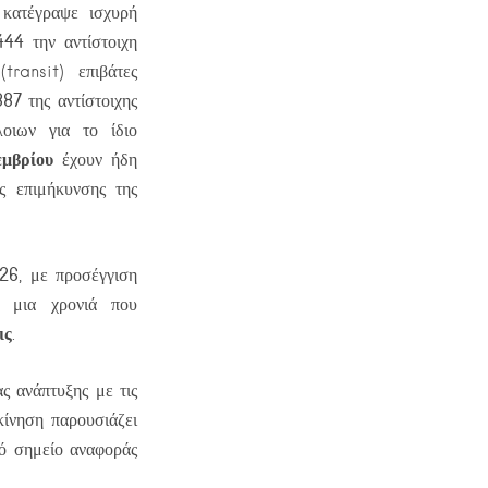
 κατέγραψε ισχυρή
444
την αντίστοιχη
transit) επιβάτες
.387
της αντίστοιχης
λοιων για το ίδιο
εμβρίου
έχουν ήδη
ες επιμήκυνσης της
026
, με προσέγγιση
ας μια χρονιά που
ις
.
ς ανάπτυξης με τις
κίνηση παρουσιάζει
κό σημείο αναφοράς