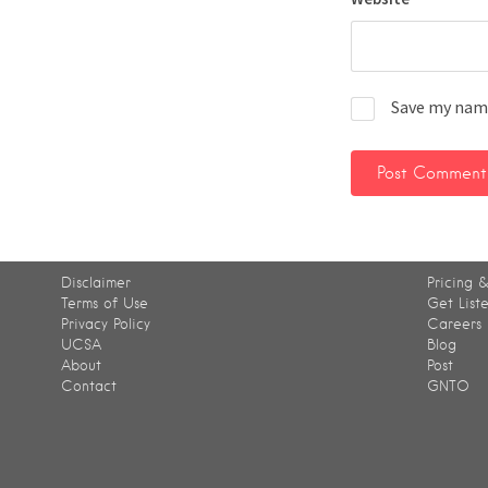
Save my name
Disclaimer
Pricing &
Terms of Use
Get List
Privacy Policy
Careers
UCSA
Blog
About
Post
Contact
GNTO