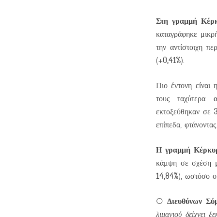
Στη γραμμή Κέρκ
καταγράφηκε μικρ
την αντίστοιχη π
0,41%
(+
).
Πιο έντονη είναι 
τους ταχύτερα α
εκτοξεύθηκαν σε
επίπεδα, φτάνοντα
Η γραμμή Κέρκυ
κάμψη σε σχέση μ
14,84%
), ωστόσο ο
Διευθύνων Σύ
O
λιμανιού δείχνει ξ