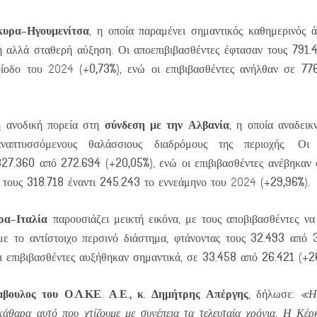
υρα–Ηγουμενίτσα
, η οποία παραμένει σημαντικός καθημερινός ά
791.
ή αλλά σταθερή αύξηση. Οι αποεπιβιβασθέντες έφτασαν τους
0,73%
77
ερίοδο του 2024 (+
), ενώ οι επιβιβασθέντες ανήλθαν σε
σύνδεση με την Αλβανία
η ανοδική πορεία στη
, η οποία αναδεικ
ναπτυσσόμενους θαλάσσιους διαδρόμους της περιοχής. Οι α
327.360
272.694
20,05%
από
(+
), ενώ οι επιβιβασθέντες ανέβηκαν
318.718
245.243
29,96%
ς τους
έναντι
το εννεάμηνο του 2024 (+
).
ρα–Ιταλία
παρουσιάζει μεικτή εικόνα, με τους αποβιβασθέντες ν
32.493
ε το αντίστοιχο περσινό διάστημα, φτάνοντας τους
από
33.458
26.421
2
ι επιβιβασθέντες αυξήθηκαν σημαντικά, σε
από
(+
μβουλος του Ο.Λ.ΚΕ. Α.Ε., κ. Δημήτρης Απέργης
, δήλωσε:
«Η 
εκάθαρα αυτό που χτίζουμε με συνέπεια τα τελευταία χρόνια. Η Κέρ