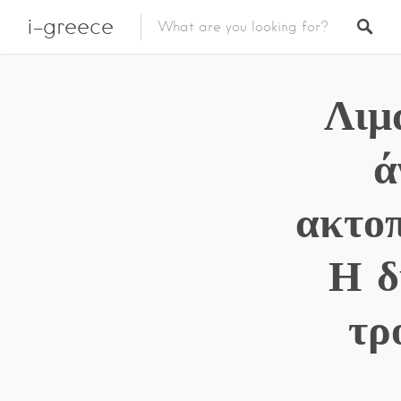
i-greece
Λιμ
ά
ακτοπ
Η δ
τρ