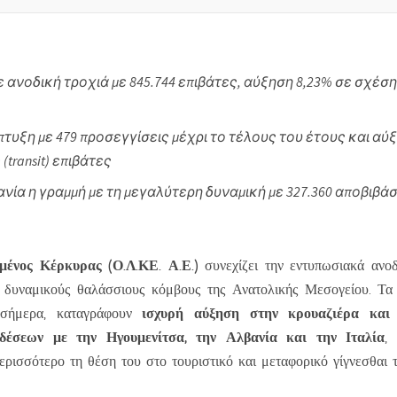
 ανοδική τροχιά με 845.744 επιβάτες, αύξηση 8,23% σε σχέσ
τυξη με 479 προσεγγίσεις μέχρι το τέλους του έτους και αύ
 (
transit
) επιβάτες
ία η γραμμή με τη μεγαλύτερη δυναμική με 327.360 αποβιβάσε
μένος Κέρκυρας (Ο.Λ.ΚΕ. Α.Ε.)
συνεχίζει την εντυπωσιακά ανοδ
 δυναμικούς θαλάσσιους κόμβους της Ανατολικής Μεσογείου. Τα 
ισχυρή αύξηση στην κρουαζιέρα και
 σήμερα, καταγράφουν
δέσεων με την Ηγουμενίτσα, την Αλβανία και την Ιταλία
,
ερισσότερο τη θέση του στο τουριστικό και μεταφορικό γίγνεσθαι τ