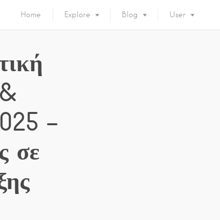
Home
Explore
Blog
User
τική
 &
2025 –
ς σε
ξης