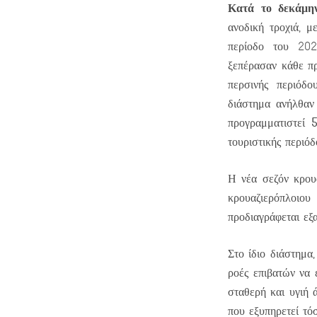
Κατά το δεκάμη
ανοδική τροχιά, 
περίοδο του 20
ξεπέρασαν κάθε πρ
περσινής περιόδ
διάστημα ανήλθα
προγραμματιστεί
τουριστικής περιόδ
Η νέα σεζόν κρουα
κρουαζιερόπλοιο
προδιαγράφεται εξ
Στο ίδιο διάστημα
ροές επιβατών να 
σταθερή και υγιή 
που εξυπηρετεί τόσ