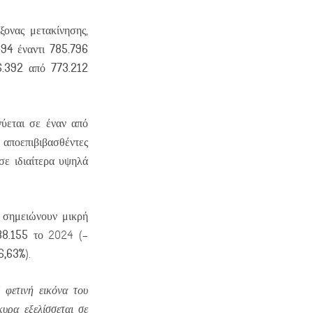
ξονας μετακίνησης,
494
785.796
έναντι
6.392
773.212
από
νύεται σε έναν από
ποεπιβιβασθέντες
 σε ιδιαίτερα υψηλά
α σημειώνουν μικρή
38.155
το 2024 (–
6,63%
).
φετινή εικόνα του
κυρα εξελίσσεται σε