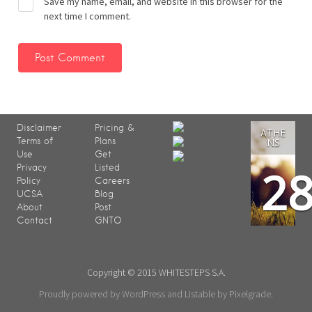
Save my name, email, and website in this browser for the
next time I comment.
Disclaimer
Pricing &
ATHE
Terms of
Plans
NS
Use
Get
2
Privacy
Listed
Policy
Careers
UCSA
Blog
About
Post
Contact
GNTO
Copyright © 2015 WHITESTEPS S.A.
Proudly powered by WordPress
and
Listable
by
Pixelgrade
.