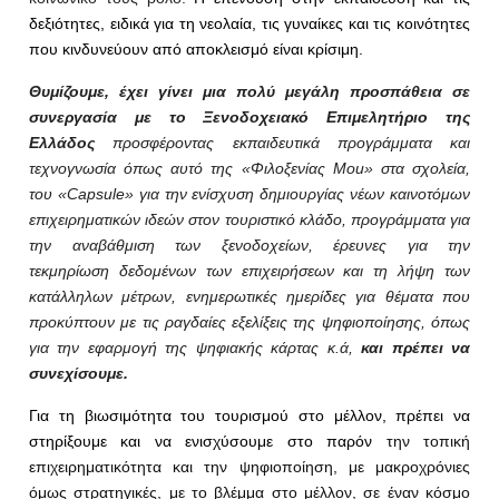
δεξιότητες, ειδικά για τη νεολαία, τις γυναίκες και τις κοινότητες
που κινδυνεύουν από αποκλεισμό είναι κρίσιμη.
Θυμίζουμε, έχει γίνει μια πολύ μεγάλη προσπάθεια σε
συνεργασία με το Ξενοδοχειακό Επιμελητήριο της
Ελλάδος
προσφέροντας εκπαιδευτικά προγράμματα και
τεχνογνωσία όπως αυτό της «Φιλοξενίας
Mou
»
στα σχολεία,
του «
Capsule
» για την
ενίσχυση δημιουργίας νέων καινοτόμων
επιχειρηματικών ιδεών στον τουριστικό κλάδο
,
προγράμματα για
την αναβάθμιση των ξενοδοχείων,
έρευνες για την
τεκμηρίωση
δεδομένων των επιχειρήσεων και
τη λήψη των
κατάλληλων μέτρων,
ενημερωτικές ημερίδες για θέματα που
προκύπτουν με τις ραγδαίες εξελίξεις της ψηφιοποίησης, όπως
για την εφαρμογή της ψηφιακής κάρτας
κ.ά,
και
πρέπει να
συνεχίσουμε.
Για τη βιωσιμότητα του τουρισμού στο μέλλον, πρέπει να
στηρίξουμε και να ενισχύσουμε στο παρόν
την τοπική
επιχειρηματικότητα και την ψηφιοποίηση, με μακροχρόνιες
όμως στρατηγικές, με το βλέμμα στο μέλλον, σε έναν κόσμο