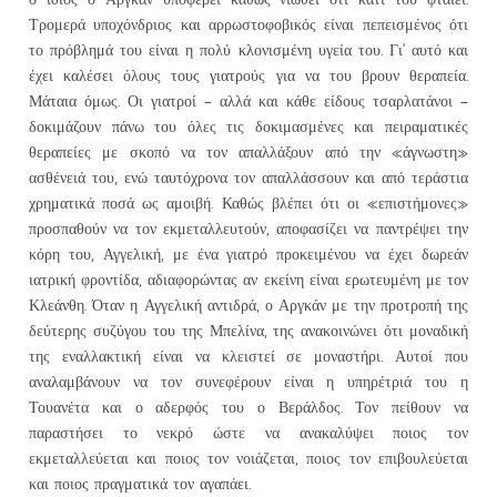
Τρομερά υποχόνδριος και αρρωστοφοβικός είναι πεπεισμένος ότι
το πρόβλημά του είναι η πολύ κλονισμένη υγεία του. Γι’ αυτό και
έχει καλέσει όλους τους γιατρούς για να του βρουν θεραπεία.
Μάταια όμως. Οι γιατροί – αλλά και κάθε είδους τσαρλατάνοι –
δοκιμάζουν πάνω του όλες τις δοκιμασμένες και πειραματικές
θεραπείες με σκοπό να τον απαλλάξουν από την «άγνωστη»
ασθένειά του, ενώ ταυτόχρονα τον απαλλάσσουν και από τεράστια
χρηματικά ποσά ως αμοιβή. Καθώς βλέπει ότι οι «επιστήμονες»
προσπαθούν να τον εκμεταλλευτούν, αποφασίζει να παντρέψει την
κόρη του, Αγγελική, με ένα γιατρό προκειμένου να έχει δωρεάν
ιατρική φροντίδα, αδιαφορώντας αν εκείνη είναι ερωτευμένη με τον
Κλεάνθη. Όταν η Αγγελική αντιδρά, ο Αργκάν με την προτροπή της
δεύτερης συζύγου του της Μπελίνα, της ανακοινώνει ότι μοναδική
της εναλλακτική είναι να κλειστεί σε μοναστήρι. Αυτοί που
αναλαμβάνουν να τον συνεφέρουν είναι η υπηρέτριά του η
Τουανέτα και ο αδερφός του ο Βεράλδος. Τον πείθουν να
παραστήσει το νεκρό ώστε να ανακαλύψει ποιος τον
εκμεταλλεύεται και ποιος τον νοιάζεται, ποιος τον επιβουλεύεται
και ποιος πραγματικά τον αγαπάει.