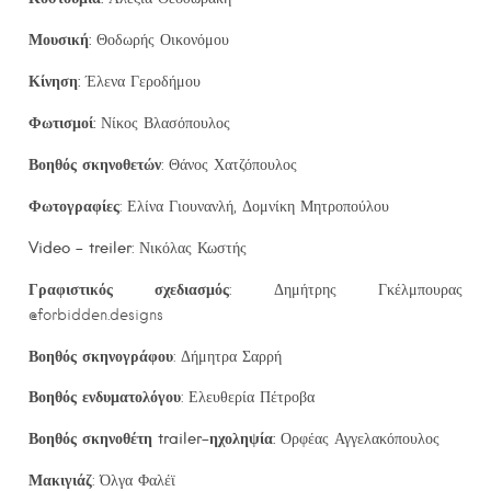
Μουσική:
Θοδωρής Οικονόμου
Κίνηση:
Έλενα Γεροδήμου
Φωτισμοί:
Νίκος Βλασόπουλος
Βοηθός σκηνοθετών
: Θάνος Χατζόπουλος
Φωτογραφίες
: Ελίνα Γιουνανλή, Δομνίκη Μητροπούλου
Video
–
treiler
: Νικόλας Κωστής
Γραφιστικός σχεδιασμός
: Δημήτρης Γκέλμπουρας
@forbidden.designs
Βοηθός σκηνογράφου
: Δήμητρα Σαρρή
Βοηθός ενδυματολόγου
: Ελευθερία Πέτροβα
Βοηθός σκηνοθέτη
trailer
-ηχοληψία:
Ορφέας Αγγελακόπουλος
Μακιγιάζ
: Όλγα Φαλέϊ