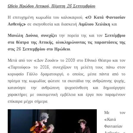
Ωδείο Ηρώδου Αττικού, Πέμπτη 26 Σεπτεμβρίου
«Ο Κατά Φαντασίαν
Η επιτυχημένη κωμωδία του καλοκαιριού,
Ασθενής»
Αιμίλιου Χειλάκη
σε σκηνοθεσία και διασκευή
και
Μανώλη Δούνια, συνεχίζει
Σεπτέμβριο
την πορεία της και τον
στα θέατρα της Αττικής
ολοκληρώνοντας τις παραστάσεις της
,
στις 26 Σεπτεμβρίου στο Ηρώδειο.
Μετά από τον «Δον Ζουάν» το 2009 στο Εθνικό Θέατρο και τον
«Ταρτούφο» το 2016, συνεχίζουν τη μελέτη τους πάνω στον
κορυφαίο Γάλλο δραματουργό, ο οποίος, μέσα πάντα από το
πρίσμα της κωμωδίας φώτισε τα σκοτάδια της ανθρώπινης ψυχής,
κατανόησε την ανθρώπινη ψυχοσύνθεση και δημιούργησε
χαρακτήρες με οικουμενική εμβέλεια και έργα που παραμένουν
επίκαιρα μέχρι σήμερα.
Με τον
«Κατά
Φαντασίαν
Ασθενή» ο