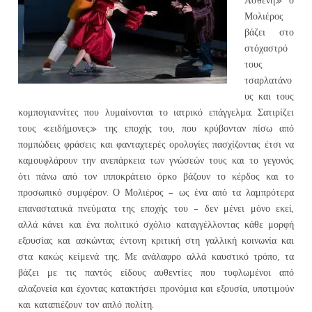
Μολιέρος
βάζει στο
στόχαστρό
τους
τσαρλατάνο
υς και τους
κομπογιαννίτες που λυμαίνονται το ιατρικό επάγγελμα. Σατιρίζει
τους «ειδήμονες» της εποχής του, που κρύβονταν πίσω από
πομπώδεις φράσεις και φανταχτερές ορολογίες πασχίζοντας έτσι να
καμουφλάρουν την ανεπάρκεια των γνώσεών τους και το γεγονός
ότι πάνω από τον ιπποκράτειο όρκο βάζουν το κέρδος και το
προσωπικό συμφέρον. Ο Μολιέρος – ως ένα από τα λαμπρότερα
επαναστατικά πνεύματα της εποχής του – δεν μένει μόνο εκεί,
αλλά κάνει και ένα πολιτικό σχόλιο καταγγέλλοντας κάθε μορφή
εξουσίας και ασκώντας έντονη κριτική στη γαλλική κοινωνία και
στα κακώς κείμενά της. Με ανάλαφρο αλλά καυστικό τρόπο, τα
βάζει με τις παντός είδους αυθεντίες που τυφλωμένοι από
αλαζονεία και έχοντας κατακτήσει προνόμια και εξουσία, υποτιμούν
και καταπιέζουν τον απλό πολίτη.