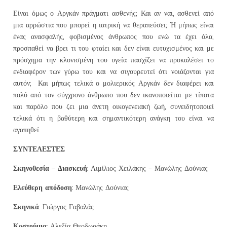
Είναι όμως ο Αργκάν πράγματι ασθενής; Και αν ναι, ασθενεί από
μια αρρώστια που μπορεί η ιατρική να θεραπεύσει; Ή μήπως είναι
ένας ανασφαλής, φοβισμένος άνθρωπος που ενώ τα έχει όλα,
προσπαθεί να βρει τι του φταίει και δεν είναι ευτυχισμένος και με
πρόσχημα την κλονισμένη του υγεία πασχίζει να προκαλέσει το
ενδιαφέρον των γύρω του και να σιγουρευτεί ότι νοιάζονται για
αυτόν; Και μήπως τελικά ο μολιερικός Αργκάν δεν διαφέρει και
πολύ από τον σύγχρονο άνθρωπο που δεν ικανοποιείται με τίποτα
και παρόλο που ζει μια άνετη οικογενειακή ζωή, συνειδητοποιεί
τελικά ότι η βαθύτερη και σημαντικότερη ανάγκη του είναι να
αγαπηθεί.
ΣΥΝΤΕΛΕΣΤΕΣ
Σκηνοθεσία – Διασκευή:
Αιμίλιος Χειλάκης – Μανώλης Δούνιας
Ελεύθερη απόδοση:
Μανώλης Δούνιας
Σκηνικά:
Γιώργος Γαβαλάς
Κοστούμια:
Αλεξία Θεοδωράκη