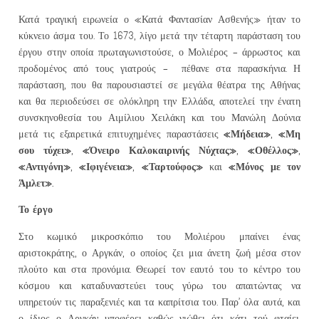
Κατά τραγική ειρωνεία ο «Κατά Φαντασίαν Ασθενής» ήταν το
κύκνειο άσμα του. Το 1673, λίγο μετά την τέταρτη παράσταση του
έργου στην οποία πρωταγωνιστούσε, ο Μολιέρος – άρρωστος και
προδομένος από τους γιατρούς – πέθανε στα παρασκήνια. Η
παράσταση, που θα παρουσιαστεί σε μεγάλα θέατρα της Αθήνας
και θα περιοδεύσει σε ολόκληρη την Ελλάδα, αποτελεί την ένατη
συνσκηνοθεσία του Αιμίλιου Χειλάκη και του Μανώλη Δούνια
«Μήδεια»
«Μη
μετά τις εξαιρετικά επιτυχημένες παραστάσεις
,
σου τύχει»
«Όνειρο Καλοκαιρινής Νύχτας»
«Οθέλλος»
,
,
,
«Αντιγόνη»
«Ιφιγένεια»
«Ταρτούφος»
«Μόνος με τον
,
,
και
Άμλετ».
Το έργο
Στο κωμικό μικροσκόπιο του Μολιέρου μπαίνει ένας
αριστοκράτης, ο Αργκάν, ο οποίος ζει μια άνετη ζωή μέσα στον
πλούτο και στα προνόμια. Θεωρεί τον εαυτό του το κέντρο του
κόσμου και καταδυναστεύει τους γύρω του απαιτώντας να
υπηρετούν τις παραξενιές και τα καπρίτσια του. Παρ’ όλα αυτά, και
ο ίδιος ο Αργκάν υποφέρει καθώς νιώθει ότι κάτι τού φταίει.