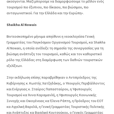
ακούγονται. Μαζί μπορούμε να διαμορφώσουμε το μέλλον ενός
τουρισμού πιο έξυπνου, πιο δίκαιου, πιο βιώσιμου, πιο
ανταγωνιστικού. Για την Ελλάδα και την Ευρώπη».
Shaikha Al Nowais
Βιντεοσκοπημένο μήνυμα απηύθυνε η νεοεκλεγείσα Γενική
Γραμματέας του Παγκόσμιου Οργανισμού Τουρισμού, κα Shaikha
Al Nowais, η οποία ανέδειξε τη σημασία της συνεργασίας για τη
βιώσιμη ανάπτυξη του τουρισμού, καθώς και τον καθοριστικό
ρόλο της Ελλάδας στη διαμόρφωση των διεθνών τουριστικών
εξελίξεων.
Στην εκδήλωση επίσης παραβρέθηκαν ο Αντιπρόεδρος της
Κυβέρνησης κ. Κωστής Χατζηδάκης, ο Υπουργός Περιβάλλοντος
και Ενέργειας κ. Σταύρος Παπασταύρου, η Υφυπουργός
Τουρισμού κα Άννα Καραμανλή, η Υφυπουργός Κοινωνικής
Συνοχής και Οικογένειας κα Έλενα Ράπτη, η Πρόεδρος του ΕΟΤ
κα Αγγελική Βαρελά, η Γενική Γραμματέας Τουριστικής Πολιτικής
και Ανάπτυξης κα Βασιλική Κουτσούκου, ο Γενικός Γραμματέας