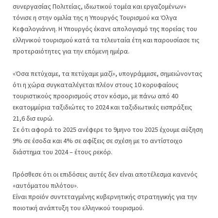
συνεργασίας Πολιτείας, ιδιωτικού τομέα και εργαζομένων»
τόνισε η στην ομιλία της η Υπουργός Τουρισμού κα Όλγα
Κεφαλογιάννη. Η Υπουργός έκανε απολογισμό της πορείας του
ελληνικού τουρισμού κατά τα τελευταία έτη και παρουσίασε τις
προτεραιότητες για την επόμενη ημέρα.
«Όσα πετύχαμε, τα πετύχαμε μαζί», υπογράμμισε, σημειώνοντας
ότι η χώρα συγκαταλέγεται πλέον στους 10 κορυφαίους
τουριστικούς προορισμούς στον κόσμο, με πάνω από 40
εκατομμύρια ταξιδιώτες το 2024 και ταξιδιωτικές εισπράξεις
21,6 δισ ευρώ.
Σε ότι αφορά το 2025 ανέφερε το 9μηνο του 2025 έχουμε αύξηση
9% σε έσοδα και 4% σε αφίξεις σε σχέση με το αντίστοιχο
διάστημα του 2024 – έτους ρεκόρ.
Πρόσθεσε ότι οι επιδόσεις αυτές δεν είναι αποτέλεσμα κανενός
«αυτόματου πιλότου».
Είναι προϊόν συντεταγμένης κυβερνητικής στρατηγικής για την
ποιοτική ανάπτυξη του ελληνικού τουρισμού.