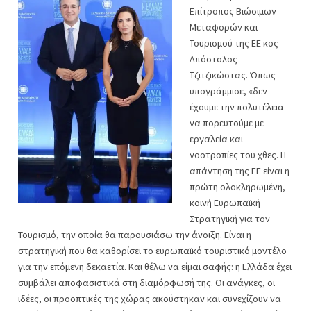
Επίτροπος Βιώσιμων
Μεταφορών και
Τουρισμού της ΕΕ κος
Απόστολος
Τζιτζικώστας. Όπως
υπογράμμισε, «δεν
έχουμε την πολυτέλεια
να πορευτούμε με
εργαλεία και
νοοτροπίες του χθες. Η
απάντηση της ΕΕ είναι η
πρώτη ολοκληρωμένη,
κοινή Ευρωπαϊκή
Στρατηγική για τον
Τουρισμό, την οποία θα παρουσιάσω την άνοιξη. Είναι η
στρατηγική που θα καθορίσει το ευρωπαϊκό τουριστικό μοντέλο
για την επόμενη δεκαετία. Και θέλω να είμαι σαφής: η Ελλάδα έχει
συμβάλει αποφασιστικά στη διαμόρφωσή της. Οι ανάγκες, οι
ιδέες, οι προοπτικές της χώρας ακούστηκαν και συνεχίζουν να