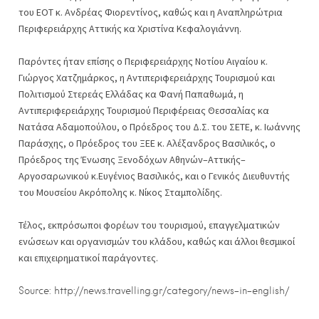
του ΕΟΤ κ. Ανδρέας Φιορεντίνος, καθώς και η Αναπληρώτρια
Περιφερειάρχης Αττικής κα Χριστίνα Κεφαλογιάννη.
Παρόντες ήταν επίσης ο Περιφερειάρχης Νοτίου Αιγαίου κ.
Γιώργος Χατζημάρκος, η Αντιπεριφερειάρχης Τουρισμού και
Πολιτισμού Στερεάς Ελλάδας κα Φανή Παπαθωμά, η
Αντιπεριφερειάρχης Τουρισμού Περιφέρειας Θεσσαλίας κα
Νατάσα Αδαμοπούλου, ο Πρόεδρος του Δ.Σ. του ΣΕΤΕ, κ. Ιωάννης
Παράσχης, ο Πρόεδρος του ΞΕΕ κ. Αλέξανδρος Βασιλικός, ο
Πρόεδρος της Ένωσης Ξενοδόχων Αθηνών–Αττικής–
Αργοσαρωνικού κ.Ευγένιος Βασιλικός, και ο Γενικός Διευθυντής
του Μουσείου Ακρόπολης κ. Νίκος Σταμπολίδης.
Τέλος, εκπρόσωποι φορέων του τουρισμού, επαγγελματικών
ενώσεων και οργανισμών του κλάδου, καθώς και άλλοι θεσμικοί
και επιχειρηματικοί παράγοντες.
Source: http://news.travelling.gr/category/news-in-english/