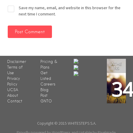
Save my name, email, and website in this browser for the
next time I comment.
Disclaimer
Pricing &
ATHE
Terms of
Plans
NS
Use
Get
3
Privacy
Listed
Policy
Careers
UCSA
Blog
About
Post
Contact
GNTO
Copyright © 2015 WHITESTEPS S.A.
Proudly powered by WordPress
and
Listable
by
Pixelgrade
.