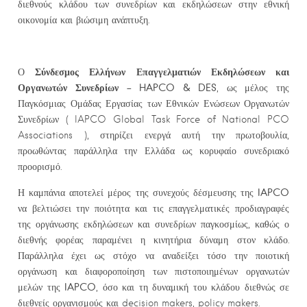
διεθνούς κλάδου των συνεδρίων και εκδηλώσεων στην εθνική
οικονομία και βιώσιμη ανάπτυξη.
Σύνδεσμος Ελλήνων Επαγγελματιών Εκδηλώσεων και
Ο
Οργανωτών Συνεδρίων – HAPCO & DES
, ως μέλος της
Παγκόσμιας Ομάδας Εργασίας των Εθνικών Ενώσεων Οργανωτών
Συνεδρίων ( IAPCO Global Task Force of National PCO
Associations ), στηρίζει ενεργά αυτή την πρωτοβουλία,
προωθώντας παράλληλα την Ελλάδα ως κορυφαίο συνεδριακό
προορισμό.
IAPCO
Η καμπάνια αποτελεί μέρος της συνεχούς δέσμευσης της
να βελτιώσει την ποιότητα και τις επαγγελματικές προδιαγραφές
της οργάνωσης εκδηλώσεων και συνεδρίων παγκοσμίως, καθώς ο
διεθνής φορέας παραμένει η κινητήρια δύναμη στον κλάδο.
Παράλληλα έχει ως στόχο να αναδείξει τόσο την ποιοτική
οργάνωση και διαφοροποίηση των πιστοποιημένων οργανωτών
IAPCO
μελών της
, όσο και τη δυναμική του κλάδου διεθνώς σε
διεθνείς οργανισμούς και decision makers, policy makers.