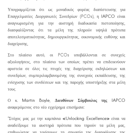
Υπογραμμίζεται ότι ως μοναδικός φορέας διαπίστευσης για
IAPCO
Επαγγελματίες Διοργανωτές Συνεδρίων (PCOs), η
είναι
αναγνωρισμένη για την αυστηρή διαδικασία πιστοποίησης,
διασφαλίζοντας ότι τα μέλη της πληρούν υψηλά πρότυπα
αποτελεσματικότητας, δημιουργικότητας, οικονομικής ευθύνης και
διαχείρισης,
Στο πλαίσιο αυτό, οι PCOs υποβάλλονται σε συνεχείς
αξιολογήσεις, στο πλαίσιο των οποίων, πρέπει να επιδεικνύουν
αριστεία σε όλες τις πτυχές της διαχείρισης εκδηλώσεων και
συνεδρίων, συμπεριλαμβανομένης της συνεχούς εκπαίδευσης, της
ενίσχυσης των συνδέσεων και της παροχής υποστήριξης στα μέλη
τους.
.
Martin
Boyle
Διευθύνων Σύμβουλος της
IAPCO
Ο κ
,
αναφερόμενος στο νέο εγχείρημα επισήμανε:
«
Unlocking
Excellence
»
“Στόχος μας με την καμπάνια
είναι να
αναδείξουμε τα αυστηρά πρότυπα που τηρούν τα μέλη μας,
επιθυμώντας να τονίσουμε τη σημασία της διασφάλισης της