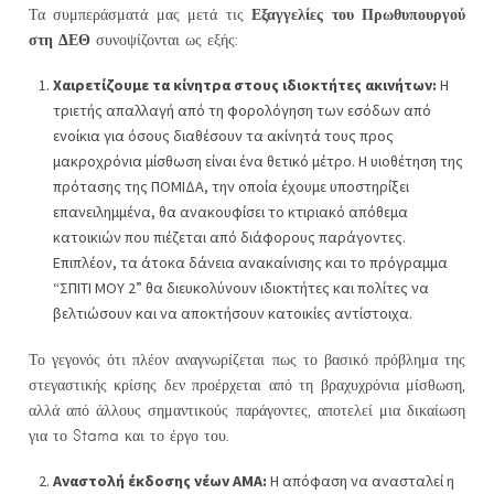
Εξαγγελίες του Πρωθυπουργού
Τα συμπεράσματά μας μετά τις
στη ΔΕΘ
συνοψίζονται ως εξής:
Χαιρετίζουμε τα κίνητρα στους ιδιοκτήτες ακινήτων:
Η
τριετής απαλλαγή από τη φορολόγηση των εσόδων από
ενοίκια για όσους διαθέσουν τα ακίνητά τους προς
μακροχρόνια μίσθωση είναι ένα θετικό μέτρο. Η υιοθέτηση της
πρότασης της ΠΟΜΙΔΑ, την οποία έχουμε υποστηρίξει
επανειλημμένα, θα ανακουφίσει το κτιριακό απόθεμα
κατοικιών που πιέζεται από διάφορους παράγοντες.
Επιπλέον, τα άτοκα δάνεια ανακαίνισης και το πρόγραμμα
“ΣΠΙΤΙ ΜΟΥ 2” θα διευκολύνουν ιδιοκτήτες και πολίτες να
βελτιώσουν και να αποκτήσουν κατοικίες αντίστοιχα.
Το γεγονός ότι πλέον αναγνωρίζεται πως το βασικό πρόβλημα της
στεγαστικής κρίσης δεν προέρχεται από τη βραχυχρόνια μίσθωση,
αλλά από άλλους σημαντικούς παράγοντες, αποτελεί μια δικαίωση
για το Stama και το έργο του.
Αναστολή έκδοσης νέων ΑΜΑ:
Η απόφαση να ανασταλεί η