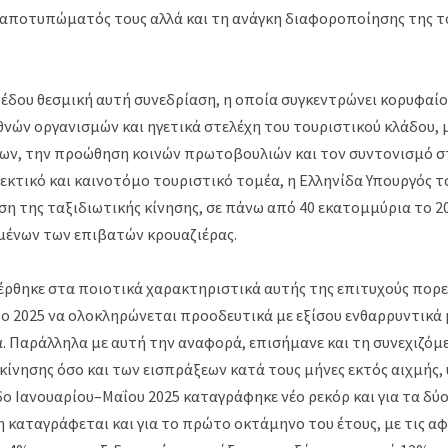
αποτυπώματός τους αλλά και τη ανάγκη διαφοροποίησης της τ
έδου θεσμική αυτή συνεδρίαση, η οποία συγκεντρώνει κορυφα
θνών οργανισμών και ηγετικά στελέχη του τουριστικού κλάδου, 
ων, την προώθηση κοινών πρωτοβουλιών και τον συντονισμό σ
εκτικό και καινοτόμο τουριστικό τομέα, η Ελληνίδα Υπουργός τ
ση της ταξιδιωτικής κίνησης, σε πάνω από 40 εκατομμύρια το 2
ένων των επιβατών κρουαζιέρας.
ρθηκε στα ποιοτικά χαρακτηριστικά αυτής της επιτυχούς πορείας
 το 2025 να ολοκληρώνεται προοδευτικά με εξίσου ενθαρρυντικά
α. Παράλληλα με αυτή την αναφορά, επισήμανε και τη συνεχιζόμ
 κίνησης όσο και των εισπράξεων κατά τους μήνες εκτός αιχμής
δο Ιανουαρίου–Μαΐου 2025 καταγράφηκε νέο ρεκόρ και για τα δύο
 καταγράφεται και για το πρώτο οκτάμηνο του έτους, με τις αφί