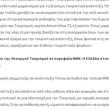
δοτικού μηχανισμού για τη βιώσιμη τουριστική ανάπτυξη. Όπ
και Ιταλία χρειάζεται να συνεργαστούν στενά για την από κοιν
 μια ιστορική συγκυρία ανάληψης του χαρτοφυλακίου του Ευρ
ρών και Τουρισμού, κυρίου Αποστόλου Τζιτζικώστα. Όπως χαρ
χία της νέας στρατηγικής βασίζεται στη συνεργασία όλων των κ
κοινό όραμα για την τουριστική ανάπτυξη, όπως φυσικά στις συ
ήσεων, εργαζομένων και διεθνών τουριστικών φορέων».
υ της Υπουργού Τουρισμού σε κορυφαία ΜΜΕ: Η Ελλάδα στον 
.
υργός συμμετείχε σε συνέντευξη Τύπου σε διεθνή και τοπικά ΜΜ
νάπτυξη συνοδεύεται από νέες ευθύνες αλλά και ευκαιρίες και ότ
τοπορεί σε μια νέα εποχή για τον Τουρισμό, με ισχυρές συνεργ
Ιταλία. Στην κατεύθυνση αυτή, είμαστε αποφασισμένοι να ενισχ