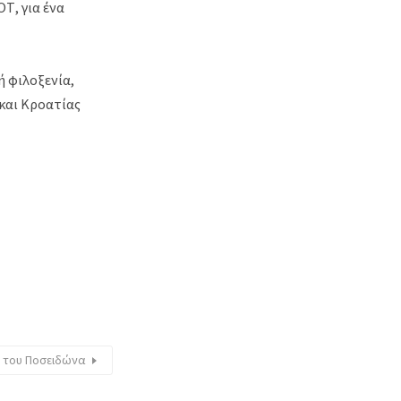
Τ, για ένα
ή φιλοξενία,
 και Κροατίας
α του Ποσειδώνα