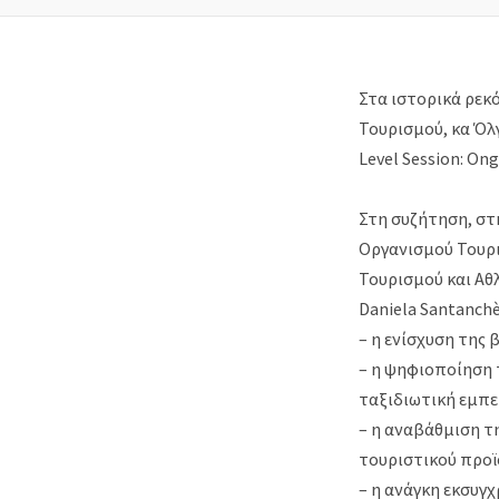
Στα ιστορικά ρεκ
Τουρισμού, κα Όλ
Level Session: On
Στη συζήτηση, στ
Οργανισμού Τουρι
Τουρισμού και Αθλ
Daniela Santanch
– η ενίσχυση της
– ⁠η ψηφιοποίηση
ταξιδιωτική εμπε
– ⁠η αναβάθμιση 
τουριστικού προϊ
– ⁠η ανάγκη εκσυ