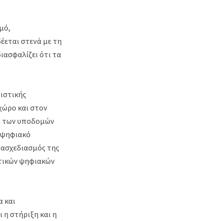
μό,
έεται στενά με τη
ιασφαλίζει ότι τα
ριστικής
χώρο και στον
η των υποδομών
 ψηφιακό
νασχεδιασμός της
ατικών ψηφιακών
α και
 η στήριξη και η