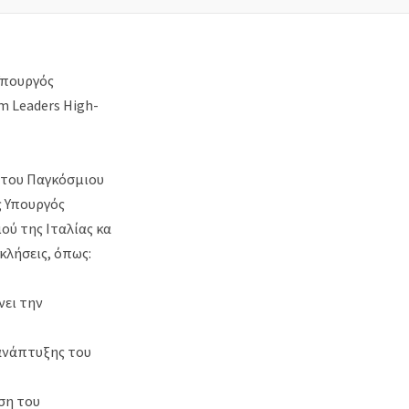
Υπουργός
m Leaders High-
ς του Παγκόσμιου
ς Υπουργός
ού της Ιταλίας κα
κλήσεις, όπως:
νει την
 ανάπτυξης του
ση του