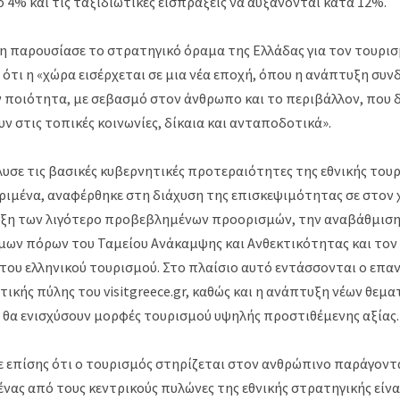
 4% και τις ταξιδιωτικές εισπράξεις να αυξάνονται κατά 12%.
η παρουσίασε το στρατηγικό όραμα της Ελλάδας για τον τουρισ
ότι η «χώρα εισέρχεται σε μια νέα εποχή, όπου η ανάπτυξη συνδ
 ποιότητα, με σεβασμό στον άνθρωπο και το περιβάλλον, που δ
ν στις τοπικές κοινωνίες, δίκαια και ανταποδοτικά».
λυσε τις βασικές κυβερνητικές προτεραιότητες της εθνικής του
κριμένα, αναφέρθηκε στη διάχυση της επισκεψιμότητας σε στον 
ειξη των λιγότερο προβεβλημένων προορισμών, την αναβάθμισ
μων πόρων του Ταμείου Ανάκαμψης και Ανθεκτικότητας και τον
ου ελληνικού τουρισμού. Στο πλαίσιο αυτό εντάσσονται ο επα
τικής πύλης του visitgreece.gr, καθώς και η ανάπτυξη νέων θεμ
α ενισχύσουν μορφές τουρισμού υψηλής προστιθέμενης αξίας.
ε επίσης ότι ο τουρισμός στηρίζεται στον ανθρώπινο παράγοντ
νας από τους κεντρικούς πυλώνες της εθνικής στρατηγικής είναι