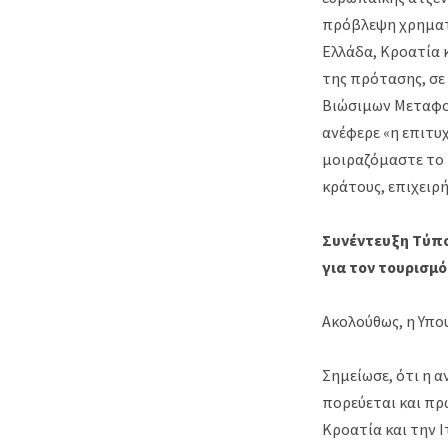
πρόβλεψη χρηματο
Ελλάδα, Κροατία 
της πρότασης, σε
Βιώσιμων Μεταφο
ανέφερε «η επιτυ
μοιραζόμαστε το 
κράτους, επιχειρ
Συνέντευξη Τύπο
για τον τουρισμό
Ακολούθως, η Υπο
Σημείωσε, ότι η α
πορεύεται και πρω
Κροατία και την 