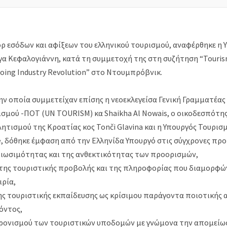
όρ εσόδων και αφίξεων του ελληνικού τουρισμού, αναφέρθηκε η 
γα Κεφαλογιάννη, κατά τη συμμετοχή της στη συζήτηση “Touris
going Industry Revolution” στο Ντουμπρόβνικ.
ην οποία συμμετείχαν επίσης η νεοεκλεγείσα Γενική Γραμματέα
σμού -ΠΟΤ (UN TOURISM) κα Shaikha Al Nowais, ο οικοδεσπότη
ητισμού της Κροατίας κος Tonči Glavina και η Υπουργός Τουρισμ
è, δόθηκε έμφαση από την Ελληνίδα Υπουργό στις σύγχρονες προ
 βιωσιμότητας και της ανθεκτικότητας των προορισμών,
 της τουριστικής προβολής και της πληροφορίας που διαμορφώ
ιρία,
της τουριστικής εκπαίδευσης ως κρίσιμου παράγοντα ποιοτικής
όντος,
γχρονισμού των τουριστικών υποδομών με γνώμονα την απομείω