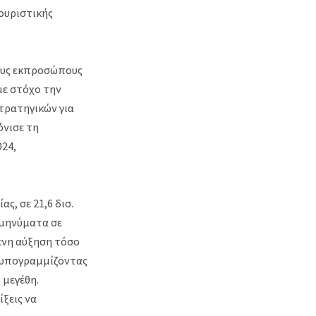
ουριστικής
ίους εκπροσώπους
με στόχο την
τρατηγικών για
όνισε τη
024,
, σε 21,6 δισ.
 μηνύματα σε
ενη αύξηση τόσο
, υπογραμμίζοντας
 μεγέθη.
ξεις να