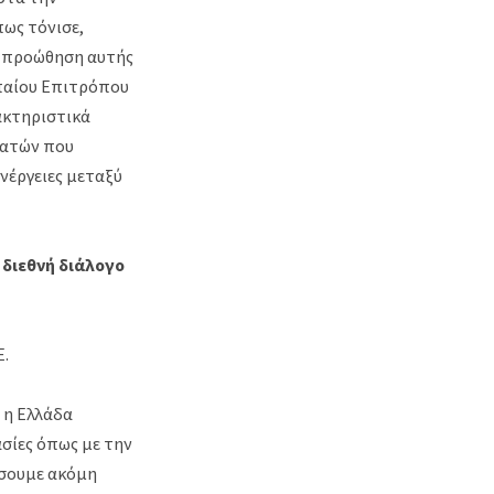
ως τόνισε,
ού προώθηση αυτής
ωπαίου Επιτρόπου
ακτηριστικά
ρατών που
νέργειες μεταξύ
διεθνή διάλογο
Ε.
ι η Ελλάδα
ασίες όπως με την
ύσουμε ακόμη