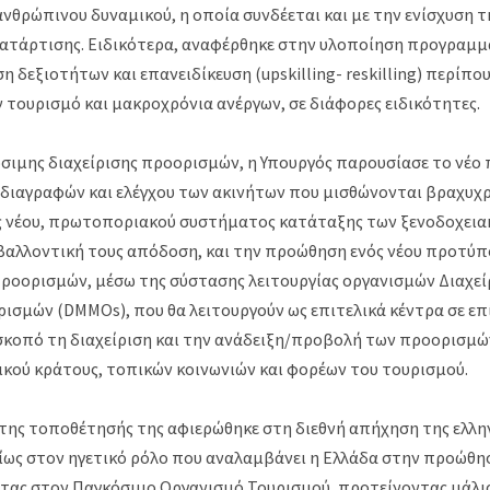
νθρώπινου δυναμικού, η οποία συνδέεται και με την ενίσχυση τ
κατάρτισης. Ειδικότερα, αναφέρθηκε στην υλοποίηση προγραμ
η δεξιοτήτων και επανειδίκευση (upskilling- reskilling) περίπου
 τουρισμό και μακροχρόνια ανέργων, σε διάφορες ειδικότητες.
ώσιμης διαχείρισης προορισμών, η Υπουργός παρουσίασε το νέο 
διαγραφών και ελέγχου των ακινήτων που μισθώνονται βραχυχρ
ς νέου, πρωτοποριακού συστήματος κατάταξης των ξενοδοχει
βαλλοντική τους απόδοση, και την προώθηση ενός νέου προτύπο
οορισμών, μέσω της σύστασης λειτουργίας οργανισμών Διαχείρ
σμών (DMMOs), που θα λειτουργούν ως επιτελικά κέντρα σε επ
σκοπό τη διαχείριση και την ανάδειξη/προβολή των προορισμώ
ικού κράτους, τοπικών κοινωνιών και φορέων του τουρισμού.
της τοποθέτησής της αφιερώθηκε στη διεθνή απήχηση της ελλη
ρίως στον ηγετικό ρόλο που αναλαμβάνει η Ελλάδα στην προώθη
τας στον Παγκόσμιο Οργανισμό Τουρισμού, προτείνοντας μάλι