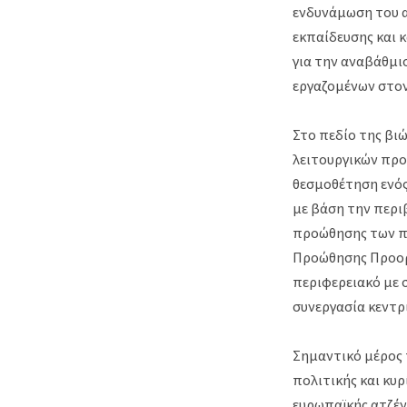
ενδυνάμωση του α
εκπαίδευσης και 
για την αναβάθμισ
εργαζομένων στον
Στο πεδίο της βι
λειτουργικών προ
θεσμοθέτηση ενό
με βάση την περι
προώθησης των πρ
Προώθησης Προορι
περιφερειακό με 
συνεργασία κεντρ
Σημαντικό μέρος 
πολιτικής και κυ
ευρωπαϊκής ατζέν