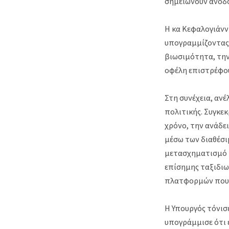
σημειώνουν άνοδο
Η κα Κεφαλογιάνν
υπογραμμίζοντας 
βιωσιμότητα, την
οφέλη επιστρέφου
Στη συνέχεια, ανέ
πολιτικής. Συγκε
χρόνο, την ανάδ
μέσω των διαθέσι
μετασχηματισμό τ
επίσημης ταξιδιω
πλατφορμών που θ
Η Υπουργός τόνισ
υπογράμμισε ότι έ