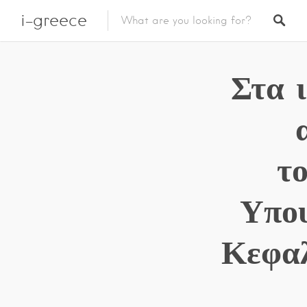
i-greece
Στα 
τ
Υπου
Κεφαλ