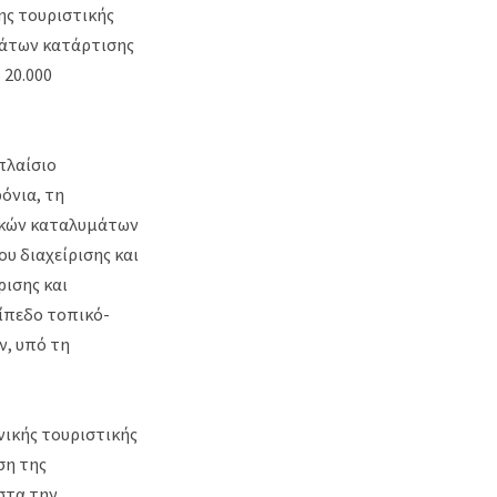
ης τουριστικής
μάτων κατάρτισης
 20.000
πλαίσιο
όνια, τη
ακών καταλυμάτων
υ διαχείρισης και
ισης και
ίπεδο τοπικό-
ν, υπό τη
νικής τουριστικής
ση της
στα την