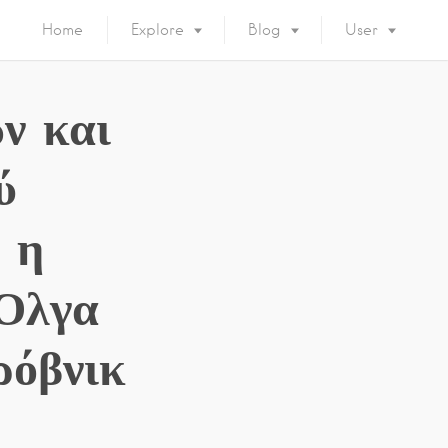
Home
Explore
Blog
User
ν και
ύ
 η
 Όλγα
ρόβνικ