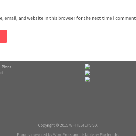
, email, and website in this browser for the next time I comment
 Plans
ed
Copyright © 2015 WHITESTEPS S.A.
Proudly powered by WordPress
and
Listable
by
Pixelgrade
.