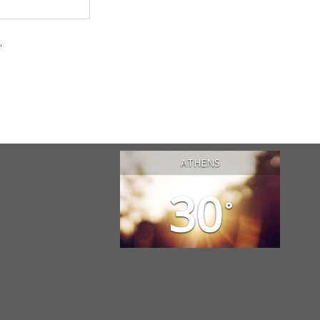
.
ATHENS
30
°