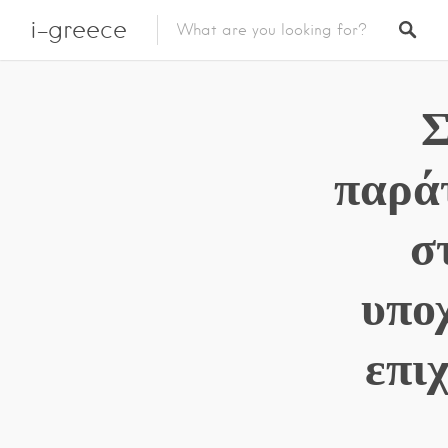
i-greece
Σ
παρά
σ
υπο
επι