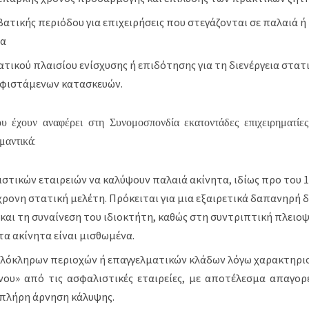
ατικής περιόδου για επιχειρήσεις που στεγάζονται σε παλαιά ή 
ια
τικού πλαισίου ενίσχυσης ή επιδότησης για τη διενέργεια στατ
υφιστάμενων κατασκευών.
υ έχουν αναφέρει στη Συνομοσπονδία εκατοντάδες επιχειρηματίε
μαντικά:
στικών εταιρειών να καλύψουν παλαιά ακίνητα, ιδίως προ του 19
ρονη στατική μελέτη. Πρόκειται για μια εξαιρετικά δαπανηρή δ
 και τη συναίνεση του ιδιοκτήτη, καθώς στη συντριπτική πλειο
α ακίνητα είναι μισθωμένα.
λόκληρων περιοχών ή επαγγελματικών κλάδων λόγω χαρακτηρι
νου» από τις ασφαλιστικές εταιρείες, με αποτέλεσμα απαγορ
πλήρη άρνηση κάλυψης.