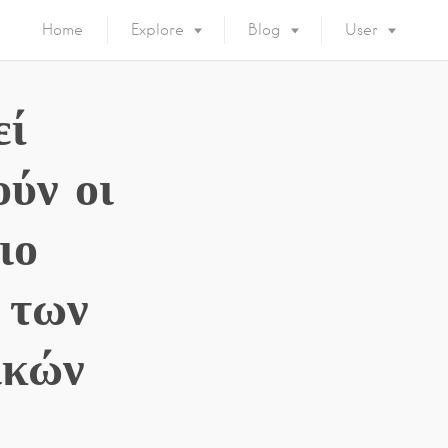
Home
Explore
Blog
User
εί
ύν οι
ιο
 των
ικών