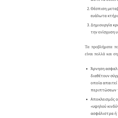
Θέσπιση μεταβ
ευάλωτα κτήρ
Δημιουργία κρα
την ενίσχυση 
Τα προβλήματα πο
είναι πολλά και ση
Άρνηση ασφαλι
διαθέτουν σύγχ
οποία απαιτεί
περιπτώσεων τ
Αποκλεισμός ο
«υψηλού κινδύ
ασφάλιστρα ή 