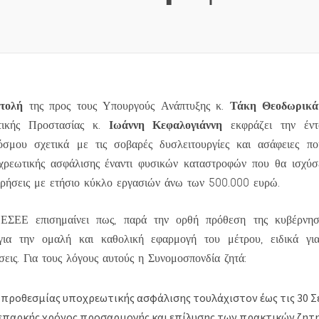
στολή
Τάκη Θεοδωρικά
της προς τους Υπουργούς Ανάπτυξης κ.
Ιωάννη Κεφαλογιάννη
τικής Προστασίας κ.
εκφράζει την έντ
κόσμου σχετικά με τις σοβαρές δυσλειτουργίες και ασάφειες π
χρεωτικής ασφάλισης έναντι φυσικών καταστροφών που θα ισχύσε
ειρήσεις με ετήσιο κύκλο εργασιών άνω των 500.000 ευρώ.
ΕΣΕΕ επισημαίνει πως, παρά την ορθή πρόθεση της κυβέρνηση
ια την ομαλή και καθολική εφαρμογή του μέτρου, ειδικά για
σεις. Για τους λόγους αυτούς η Συνομοσπονδία ζητά:
προθεσμίας υποχρεωτικής ασφάλισης τουλάχιστον έως τις 30 Σ
 επαρκής χρόνος προσαρμογής και επίλυσης των πρακτικών ζητ