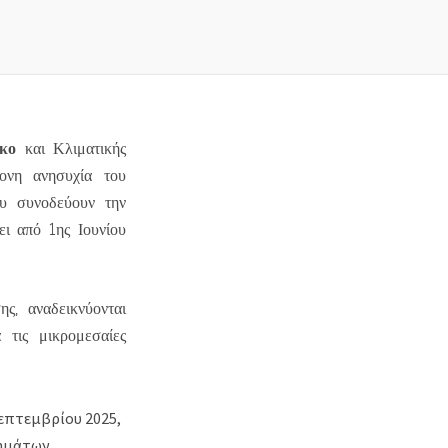
κο
και Κλιματικής
ονη ανησυχία του
ου συνοδεύουν την
ι από 1ης Ιουνίου
ς, αναδεικνύονται
 τις μικρομεσαίες
επτεμβρίου 2025,
ημάτων.