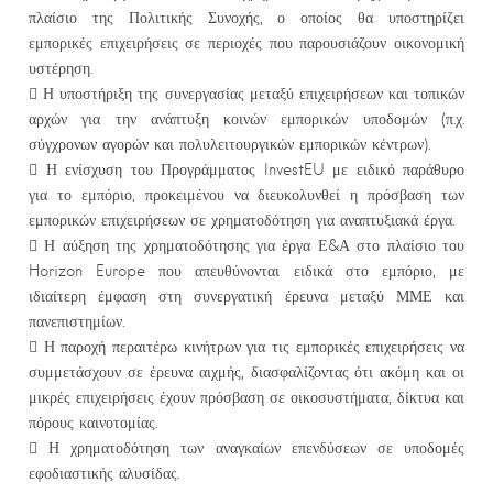
πλαίσιο της Πολιτικής Συνοχής, ο οποίος θα υποστηρίζει
εμπορικές επιχειρήσεις σε περιοχές που παρουσιάζουν οικονομική
υστέρηση.
 Η υποστήριξη της συνεργασίας μεταξύ επιχειρήσεων και τοπικών
αρχών για την ανάπτυξη κοινών εμπορικών υποδομών (π.χ.
σύγχρονων αγορών και πολυλειτουργικών εμπορικών κέντρων).
 Η ενίσχυση του Προγράμματος InvestEU με ειδικό παράθυρο
για το εμπόριο, προκειμένου να διευκολυνθεί η πρόσβαση των
εμπορικών επιχειρήσεων σε χρηματοδότηση για αναπτυξιακά έργα.
 Η αύξηση της χρηματοδότησης για έργα Ε&Α στο πλαίσιο του
Horizon Europe που απευθύνονται ειδικά στο εμπόριο, με
ιδιαίτερη έμφαση στη συνεργατική έρευνα μεταξύ ΜΜΕ και
πανεπιστημίων.
 Η παροχή περαιτέρω κινήτρων για τις εμπορικές επιχειρήσεις να
συμμετάσχουν σε έρευνα αιχμής, διασφαλίζοντας ότι ακόμη και οι
μικρές επιχειρήσεις έχουν πρόσβαση σε οικοσυστήματα, δίκτυα και
πόρους καινοτομίας.
 Η χρηματοδότηση των αναγκαίων επενδύσεων σε υποδομές
εφοδιαστικής αλυσίδας.