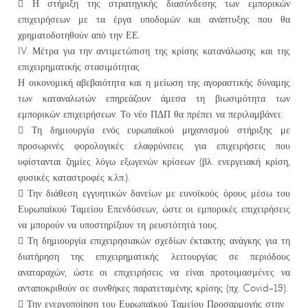
 Η στήριξη της στρατηγικής διασύνδεσης των εμπορικών
επιχειρήσεων με τα έργα υποδομών και ανάπτυξης που θα
χρηματοδοτηθούν από την ΕΕ.
IV. Μέτρα για την αντιμετώπιση της κρίσης κατανάλωσης και της
επιχειρηματικής στασιμότητας
Η οικονομική αβεβαιότητα και η μείωση της αγοραστικής δύναμης
των καταναλωτών επηρεάζουν άμεσα τη βιωσιμότητα των
εμπορικών επιχειρήσεων. Το νέο ΠΔΠ θα πρέπει να περιλαμβάνει:
 Τη δημιουργία ενός ευρωπαϊκού μηχανισμού στήριξης με
προσωρινές φορολογικές ελαφρύνσεις για επιχειρήσεις που
υφίστανται ζημίες λόγω εξωγενών κρίσεων (βλ. ενεργειακή κρίση,
φυσικές καταστροφές κ.λπ.).
 Την διάθεση εγγυητικών δανείων με ευνοϊκούς όρους μέσω του
Ευρωπαϊκού Ταμείου Επενδύσεων, ώστε οι εμπορικές επιχειρήσεις
να μπορούν να υποστηρίξουν τη ρευστότητά τους.
 Τη δημιουργία επιχειρησιακών σχεδίων έκτακτης ανάγκης για τη
διατήρηση της επιχειρηματικής λειτουργίας σε περιόδους
αναταραχών, ώστε οι επιχειρήσεις να είναι προτοιμασμένες να
ανταποκριθούν σε συνθήκες παρατεταμένης κρίσης (πχ. Covid-19).
 Την ενεργοποίηση του Ευρωπαϊκού Ταμείου Προσαρμογής στην