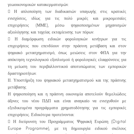
γεωοικονομικών κατακερματισμών.
 Η απλοποίηση των διαδικασιών υπαγωγής στις κρατικές
ενισχύσεις, ιδίως για τις πολύ μικρές και μικρομεσαίες
επιχειρήσεις (ΜΜΕ), μέσω ψηφιοποιημένων μηχανισμών
αξιολόγησης και ταχείας εκταμίευσης των πόρων.
 Η διαμόρφωση ειδικών φορολογικών κινήτρων για τις
επιχειρήσεις που επενδύουν στην πράσινη μετάβαση και στον
ψηφιακό μετασχηματισμό, όπως μειώσεις στον ΦΠΑ για την
απόκτηση τεχνολογικού εξοπλισμού ή φορολογικές ελαφρύνσεις για
τη μείωση του περιβαλλοντικού αποτυπώματος των εμπορικών
δραστηριοτήτων.
ΙΙ. Υποστήριξη του ψηφιακού μετασχηματισμού και της πράσινης
μετάβασης
Η ψηφιοποίηση και η πράσινη οικονομία αποτελούν θεμελιώδεις
άξονες του νέου ΠΔΠ και είναι αναγκαίο να ενισχυθούν με
εξειδικευμένα προγράμματα χρηματοδότησης για τις εμπορικές
επιχειρήσεις. Ειδικότερα προτείνονται:
 Η διεύρυνση του Προγράμματος Ψηφιακή Ευρώπη (Digital
Europe Programme), με τη δημιουργία ειδικού σκέλους