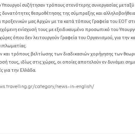
ύο Υπουργοί συζήτησαν τρόπους στενότερης συνεργασίας μεταξύ
ις δυνατότητες θεσμοθέτησης της σύμπραξης και αλληλοβοήθει
 προξενικών μας Αρχών με τα κατά τόπους Γραφεία του ΕΟΤ στ
δεχόμενη ενίσχυσή τους με εξειδικευμένο προσωπικό του Υπουρ
ς χώρες όπου δεν λειτουργούν Γραφεία του Οργανισμού, για την 
διπλωματίας.
ν και τρόπους βελτίωσης των διαδικασιών χορήγησης των θεωρ
σή τους, ιδίως στις χώρες, οι οποίες αποτελούν εν δυνάμει σημ
ς για την Ελλάδα.
ews.travelling.gr/category/news-in-english/