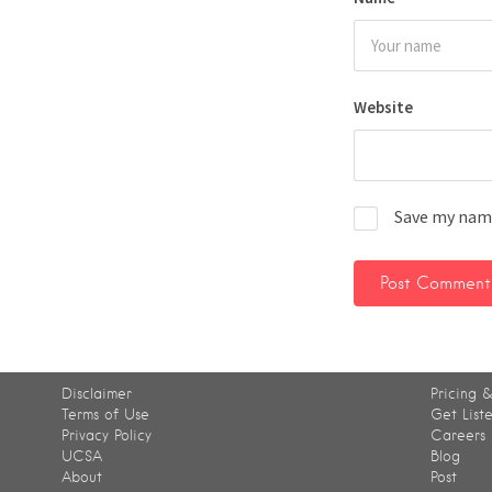
Website
Save my name
Disclaimer
Pricing &
Terms of Use
Get List
Privacy Policy
Careers
UCSA
Blog
About
Post