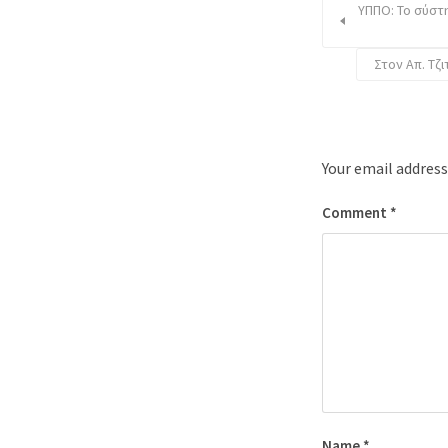
ΥΠΠΟ: Το σύστ
Στον Απ. Τζ
Your email address
Comment
*
Name
*