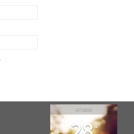
.
ATHENS
28
°