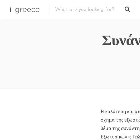
i-greece
Συνάν
H καλύτερη και α
όχημα της εξωστρ
θέμα της συνάντη
Εξωτερικών κ. Γε