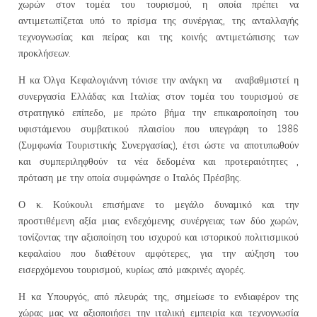
χωρών στον τομέα του τουρισμού, η οποία πρέπει να
αντιμετωπίζεται υπό το πρίσμα της συνέργιας, της ανταλλαγής
τεχνογνωσίας και πείρας και της κοινής αντιμετώπισης των
προκλήσεων.
Η κα Όλγα Κεφαλογιάννη τόνισε την ανάγκη να αναβαθμιστεί η
συνεργασία Ελλάδας και Ιταλίας στον τομέα του τουρισμού σε
στρατηγικό επίπεδο, με πρώτο βήμα την επικαιροποίηση του
υφιστάμενου συμβατικού πλαισίου που υπεγράφη το 1986
(Συμφωνία Τουριστικής Συνεργασίας), έτσι ώστε να αποτυπωθούν
και συμπεριληφθούν τα νέα δεδομένα και προτεραιότητες ,
πρόταση με την οποία συμφώνησε ο Ιταλός Πρέσβης.
Ο κ. Κούκουλι επισήμανε το μεγάλο δυναμικό και την
προστιθέμενη αξία μιας ενδεχόμενης συνέργειας των δύο χωρών,
τονίζοντας την αξιοποίηση του ισχυρού και ιστορικού πολιτισμικού
κεφαλαίου που διαθέτουν αμφότερες, για την αύξηση του
εισερχόμενου τουρισμού, κυρίως από μακρινές αγορές.
Η κα Υπουργός, από πλευράς της, σημείωσε το ενδιαφέρον της
χώρας μας να αξιοποιήσει την ιταλική εμπειρία και τεχνογνωσία