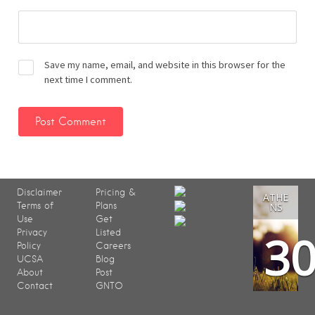
Save my name, email, and website in this browser for the
next time I comment.
Disclaimer
Pricing &
ATHE
Terms of
Plans
NS
Use
Get
3
Privacy
Listed
Policy
Careers
UCSA
Blog
About
Post
Contact
GNTO