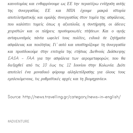
καινοτομίας και ενθαρρύνουμε ως ΕΕ την περαιτέρω ενίσχυση αυτής
της συνεργασίας. ΕΕ και ΗΠΑ έχουμε μακρά ιστορία
αποτελεσματικής και ομαλής συνεργασίας στον τομέα της ασφάλειας,
που καλύπτει τομείς όπως η αξιοπλοΐα, η συντήρηση, οι άδειες
χειριστών και οι πλήρεις προσομοιωτές πτήσεων. Και ο υγιής
ανταγωνισμός πάντα ωφελεί τους πολίτες, ειδικά σε ζητήματα
ασφάλειας και ποιότητας. Γι’ αυτό και υποστηρίζουμε τη συνεργασία
και προσδοκούμε στην επιτυχία της ετήσιας Διεθνούς Διάσκεψης
EASA –
FAA για την ασφάλεια των αερομεταφορών, που θα
διεξαχθεί από τις 10 έως τις 12 Ιουνίου στην Κολωνία. Διότι
αποτελεί ένα μοναδικό φόρουμ αλληλεπίδρασης για όλους τους
εμπλεκόμενους, τις ρυθμιστικές αρχές και τη βιομηχανία»
.
Source: http://news.travelling.gr/category/news-in-english/
ADVENTURE