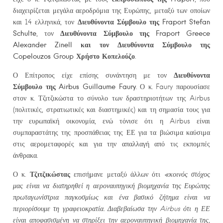
διαχειρίζεται μεγάλα αεροδρόμια της Ευρώπης, μεταξύ των οποίων
Διευθύνοντα Σύμβουλο της
Fraport
Stefan
και 14 ελληνικά, τον
Schulte
Διευθύνοντα Σύμβουλο της
Fraport
Greece
, τον
Alexander
Zinell και τον Διευθύνοντα Σύμβουλο της
Copelouzos
Group Χρήστο Κοπελούζο
.
Διευθύνοντα
Ο Επίτροπος είχε επίσης συνάντηση με τον
Σύμβουλο της
Airbus
Guillaume
Faury
. Ο κ. Faury παρουσίασε
στον κ. Τζιτζικώστα το σύνολο των δραστηριοτήτων της Airbus
(πολιτικές, στρατιωτικές και διαστημικές) και τη σημασία τους για
την ευρωπαϊκή οικονομία, ενώ τόνισε ότι η Airbus είναι
συμπαραστάτης της προσπάθειας της ΕΕ για τα βιώσιμα καύσιμα
στις αερομεταφορές και για την απαλλαγή από τις εκπομπές
άνθρακα.
Τζιτζικώστας
Ο κ.
επισήμανε μεταξύ άλλων ότι
«κοινός στόχος
μας είναι να διατηρηθεί η αεροναυπηγική βιομηχανία της Ευρώπης
πρωταγωνίστρια παγκοσμίως και ένα βασικό ζήτημα είναι να
περιορίσουμε τη γραφειοκρατία. Διαβεβαίωσα την
Airbus ότι η ΕΕ
είναι αποφασισμένη να στηρίξει την αεροναυπηγική βιομηχανία της,