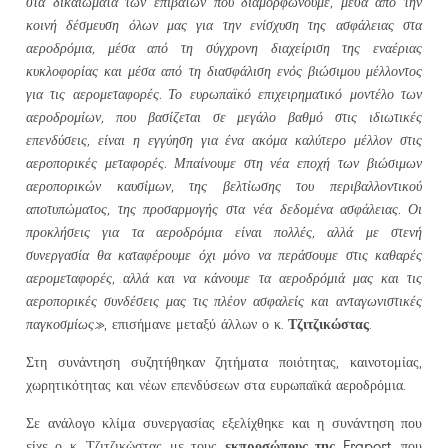
στα δικαιώματα των επιβατών που διαμορφώνουμε, μέσα από την
κοινή δέσμευση όλων μας για την ενίσχυση της ασφάλειας στα
αεροδρόμια, μέσα από τη σύγχρονη διαχείριση της εναέριας
κυκλοφορίας και μέσα από τη διασφάλιση ενός βιώσιμου μέλλοντος
για τις αερομεταφορές. Το ευρωπαϊκό επιχειρηματικό μοντέλο των
αεροδρομίων, που βασίζεται σε μεγάλο βαθμό στις ιδιωτικές
επενδύσεις, είναι η εγγύηση για ένα ακόμα καλύτερο μέλλον στις
αεροπορικές μεταφορές. Μπαίνουμε στη νέα εποχή των βιώσιμων
αεροπορικών καυσίμων, της βελτίωσης του περιβαλλοντικού
αποτυπώματος, της προσαρμογής στα νέα δεδομένα ασφάλειας. Οι
προκλήσεις για τα αεροδρόμια είναι πολλές, αλλά με στενή
συνεργασία θα καταφέρουμε όχι μόνο να περάσουμε στις καθαρές
αερομεταφορές, αλλά και να κάνουμε τα αεροδρόμιά μας και τις
αεροπορικές συνδέσεις μας τις πλέον ασφαλείς και ανταγωνιστικές
Τζιτζικώστας
παγκοσμίως»
, επισήμανε μεταξύ άλλων ο κ.
.
Στη συνάντηση συζητήθηκαν ζητήματα ποιότητας, καινοτομίας,
χωρητικότητας και νέων επενδύσεων στα ευρωπαϊκά αεροδρόμια.
Σε ανάλογο κλίμα συνεργασίας εξελίχθηκε και η συνάντηση που
εκπροσώπους της
Fraport
είχε ο κ. Τζιτζικώστας με τους
, που