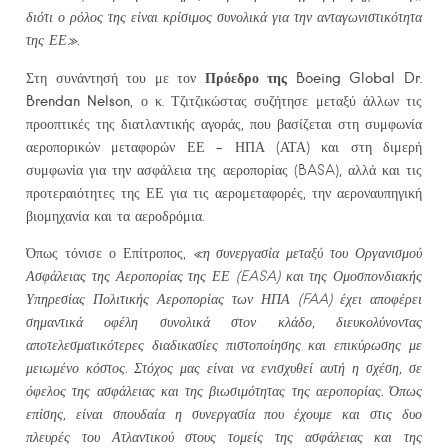
διότι ο ρόλος της είναι κρίσιμος συνολικά για την ανταγωνιστικότητα
της ΕΕ».
Πρόεδρο της
Boeing
Global
Dr.
Στη συνάντησή του με τον
Brendan
Nelson
, ο κ. Τζιτζικώστας συζήτησε μεταξύ άλλων τις
προοπτικές της διατλαντικής αγοράς, που βασίζεται στη συμφωνία
αεροπορικών μεταφορών ΕΕ – ΗΠΑ (ΑΤΑ) και στη διμερή
συμφωνία για την ασφάλεια της αεροπορίας (BASA), αλλά και τις
προτεραιότητες της ΕΕ για τις αερομεταφορές, την αεροναυπηγική
βιομηχανία και τα αεροδρόμια.
Όπως τόνισε ο Επίτροπος,
«η συνεργασία μεταξύ του Οργανισμού
Ασφάλειας της Αεροπορίας της ΕΕ (
EASA) και της Ομοσπονδιακής
Υπηρεσίας Πολιτικής Αεροπορίας των ΗΠΑ (
FAA) έχει αποφέρει
σημαντικά οφέλη συνολικά στον κλάδο, διευκολύνοντας
αποτελεσματικότερες διαδικασίες πιστοποίησης και επικύρωσης με
μειωμένο κόστος. Στόχος μας είναι να ενισχυθεί αυτή η σχέση, σε
όφελος της ασφάλειας και της βιωσιμότητας της αεροπορίας. Όπως
επίσης, είναι σπουδαία η συνεργασία που έχουμε και στις δυο
πλευρές του Ατλαντικού στους τομείς της ασφάλειας και της