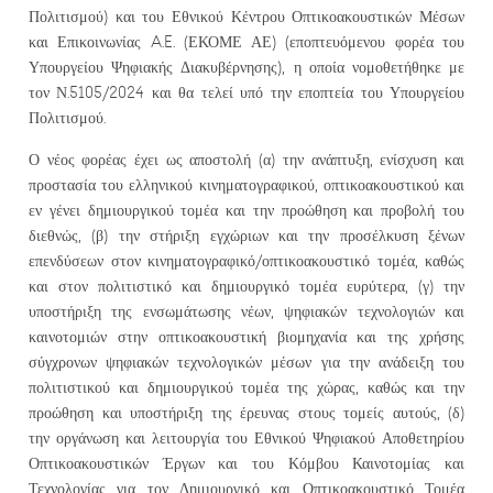
Πολιτισμού) και του Εθνικού Κέντρου Οπτικοακουστικών Μέσων
και Επικοινωνίας A.E. (ΕΚΟΜΕ ΑΕ) (εποπτευόμενου φορέα του
Υπουργείου Ψηφιακής Διακυβέρνησης), η οποία νομοθετήθηκε με
τον Ν.5105/2024 και θα τελεί υπό την εποπτεία του Υπουργείου
Πολιτισμού.
Ο νέος φορέας έχει ως αποστολή (α) την ανάπτυξη, ενίσχυση και
προστασία του ελληνικού κινηματογραφικού, οπτικοακουστικού και
εν γένει δημιουργικού τομέα και την προώθηση και προβολή του
διεθνώς, (β) την στήριξη εγχώριων και την προσέλκυση ξένων
επενδύσεων στον κινηματογραφικό/οπτικοακουστικό τομέα, καθώς
και στον πολιτιστικό και δημιουργικό τομέα ευρύτερα, (γ) την
υποστήριξη της ενσωμάτωσης νέων, ψηφιακών τεχνολογιών και
καινοτομιών στην οπτικοακουστική βιομηχανία και της χρήσης
σύγχρονων ψηφιακών τεχνολογικών μέσων για την ανάδειξη του
πολιτιστικού και δημιουργικού τομέα της χώρας, καθώς και την
προώθηση και υποστήριξη της έρευνας στους τομείς αυτούς, (δ)
την οργάνωση και λειτουργία του Εθνικού Ψηφιακού Αποθετηρίου
Οπτικοακουστικών Έργων και του Κόμβου Καινοτομίας και
Τεχνολογίας για τον Δημιουργικό και Οπτικοακουστικό Τομέα