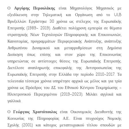
Αργύρης Περουλάκης
Ο
είναι Μηχανολόγος Μηχανικός με
εξειδίκευση στην Τηλεματική και Οργάνωση από το ULB
Βρυξελλών. Εργάστηκε 30 χρόνια ως στέλεχος της Ευρωπαϊκής
Επιτροπής (1989- 2019). Διαθέτει πολύχρονη εμπειρία σε θέματα
στρατηγικής Νέων Τεχνολογιών Πληροφορικής και Επικοινωνιών,
Καινοτομίας, προγραμμάτων Περιφερειακής Ανάπτυξης, ανάπτυξης
Ανθρωπίνου Δυναμικού και μεταρρυθμίσεων στη Δημόσια
Διοίκηση όπως επίσης και στον χώρο της Επικοινωνίας
υπηρετώντας σε αντίστοιχες θέσεις της Ευρωπαϊκής Επιτροπής.
Διετέλεσε αναπληρωτής επικεφαλής της Αντιπροσωπείας της
Ευρωπαϊκής Επιτροπής στην Ελλάδα την περίοδο 2010-2017. Τα
τελευταία τέσσερα χρόνια υπηρέτησε αρχικά ως μέλος και για τρία
χρόνια ως Πρόεδρος του ΔΣ του Εθνικού Κέντρου Τεκμηρίωσης –
Ηλεκτρονικού Περιεχομένου (2019-2023). Μιλάει αγγλικά και
γαλλικά.
Γεώργιος Χριστόπουλος
Ο
είναι Οικονομικός Διευθυντής της
Κοινωνίας της Πληροφορίας Α.Ε.. Είναι πτυχιούχος Νομικής
Σχολής (2001) και κάτοχος μεταπτυχιακού τίτλου σπουδών με