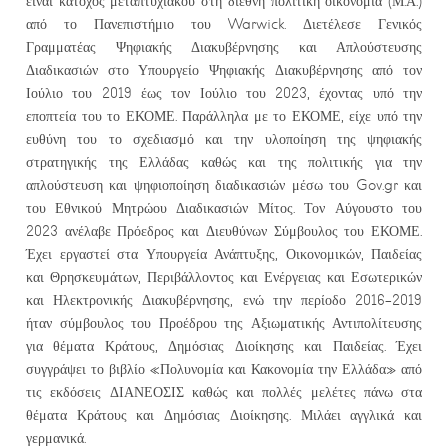
είναι κάτοχος μεταπτυχιακού στη διεθνή πολιτική οικονομία (Μ.Α.)
από το Πανεπιστήμιο του Warwick. Διετέλεσε Γενικός
Γραμματέας Ψηφιακής Διακυβέρνησης και Απλούστευσης
Διαδικασιών στο Υπουργείο Ψηφιακής Διακυβέρνησης από τον
Ιούλιο του 2019 έως τον Ιούλιο του 2023, έχοντας υπό την
εποπτεία του το ΕΚΟΜΕ. Παράλληλα με το ΕΚΟΜΕ, είχε υπό την
ευθύνη του το σχεδιασμό και την υλοποίηση της ψηφιακής
στρατηγικής της Ελλάδας καθώς και της πολιτικής για την
απλούστευση και ψηφιοποίηση διαδικασιών μέσω του Gov.gr και
του Εθνικού Μητρώου Διαδικασιών Μίτος. Τον Αύγουστο του
2023 ανέλαβε Πρόεδρος και Διευθύνων Σύμβουλος του ΕΚΟΜΕ.
Έχει εργαστεί στα Υπουργεία Ανάπτυξης, Οικονομικών, Παιδείας
και Θρησκευμάτων, Περιβάλλοντος και Ενέργειας και Εσωτερικών
και Ηλεκτρονικής Διακυβέρνησης, ενώ την περίοδο 2016-2019
ήταν σύμβουλος του Προέδρου της Αξιωματικής Αντιπολίτευσης
για θέματα Κράτους, Δημόσιας Διοίκησης και Παιδείας. Έχει
συγγράψει το βιβλίο «Πολυνομία και Κακονομία την Ελλάδα» από
τις εκδόσεις ΔΙΑΝΕΟΣΙΣ καθώς και πολλές μελέτες πάνω στα
θέματα Κράτους και Δημόσιας Διοίκησης. Μιλάει αγγλικά και
γερμανικά.