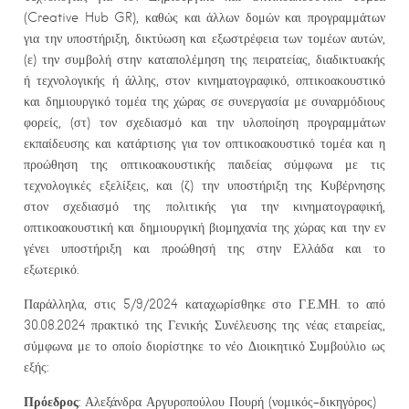
(Creative Hub GR), καθώς και άλλων δομών και προγραμμάτων
για την υποστήριξη, δικτύωση και εξωστρέφεια των τομέων αυτών,
(ε) την συμβολή στην καταπολέμηση της πειρατείας, διαδικτυακής
ή τεχνολογικής ή άλλης, στον κινηματογραφικό, οπτικοακουστικό
και δημιουργικό τομέα της χώρας σε συνεργασία με συναρμόδιους
φορείς, (στ) τον σχεδιασμό και την υλοποίηση προγραμμάτων
εκπαίδευσης και κατάρτισης για τον οπτικοακουστικό τομέα και η
προώθηση της οπτικοακουστικής παιδείας σύμφωνα με τις
τεχνολογικές εξελίξεις, και (ζ) την υποστήριξη της Κυβέρνησης
στον σχεδιασμό της πολιτικής για την κινηματογραφική,
οπτικοακουστική και δημιουργική βιομηχανία της χώρας και την εν
γένει υποστήριξη και προώθησή της στην Ελλάδα και το
εξωτερικό.
Παράλληλα, στις 5/9/2024 καταχωρίσθηκε στο Γ.Ε.ΜΗ. το από
30.08.2024 πρακτικό της Γενικής Συνέλευσης της νέας εταιρείας,
σύμφωνα με το οποίο διορίστηκε το νέο Διοικητικό Συμβούλιο ως
εξής:
Πρόεδρος
: Αλεξάνδρα Αργυροπούλου Πουρή (νομικός-δικηγόρος)