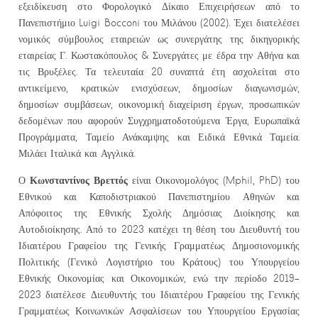
εξειδίκευση στο Φορολογικό Δίκαιο Επιχειρήσεων από το
Πανεπιστήμιο Luigi Bocconi του Μιλάνου (2002). Έχει διατελέσει
νομικός σύμβουλος εταιρειών ως συνεργάτης της δικηγορικής
εταιρείας Γ. Κωστακόπουλος & Συνεργάτες με έδρα την Αθήνα και
τις Βρυξέλες. Τα τελευταία 20 συναπτά έτη ασχολείται στο
αντικείμενο, κρατικών ενισχύσεων, δημοσίων διαγωνισμών,
δημοσίων συμβάσεων, οικονομική διαχείριση έργων, προσωπικών
δεδομένων που αφορούν Συγχρηματοδοτούμενα Έργα, Ευρωπαϊκά
Προγράμματα, Ταμείο Ανάκαμψης και Ειδικά Εθνικά Ταμεία.
Μιλάει Ιταλικά και Αγγλικά.
Κωνσταντίνος Βρεττός
Ο
είναι Οικονομολόγος (Mphil, PhD) του
Εθνικού και Καποδιστριακού Πανεπιστημίου Αθηνών και
Απόφοιτος της Εθνικής Σχολής Δημόσιας Διοίκησης και
Αυτοδιοίκησης. Από το 2023 κατέχει τη θέση του Διευθυντή του
Ιδιαιτέρου Γραφείου της Γενικής Γραμματέως Δημοσιονομικής
Πολιτικής (Γενικό Λογιστήριο του Κράτους) του Υπουργείου
Εθνικής Οικονομίας και Οικονομικών, ενώ την περίοδο 2019-
2023 διατέλεσε Διευθυντής του Ιδιαιτέρου Γραφείου της Γενικής
Γραμματέως Κοινωνικών Ασφαλίσεων του Υπουργείου Εργασίας