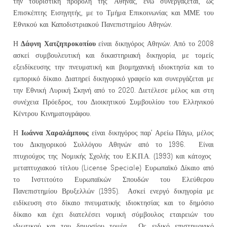
την τουριστική προβολή της Αθήνας, ενώ συνεργάζεται, ως
Επισκέπτης Εισηγητής, με το Τμήμα Επικοινωνίας και ΜΜΕ του
Εθνικού και Καποδιστριακού Πανεπιστημίου Αθηνών.
Δάφνη Χατζηπροκοπίου
Η
είναι δικηγόρος Αθηνών. Από το 2008
ασκεί συμβουλευτική και δικαστηριακή δικηγορία, με τομείς
εξειδίκευσης την πνευματική και βιομηχανική ιδιοκτησία και το
εμπορικό δίκαιο. Διατηρεί δικηγορικό γραφείο και συνεργάζεται με
την Εθνική Λυρική Σκηνή από το 2020. Διετέλεσε μέλος και στη
συνέχεια Πρόεδρος, του Διοικητικού Συμβουλίου του Ελληνικού
Κέντρου Κινηματογράφου.
Ιωάννα Χαραλάμπους
Η
είναι δικηγόρος παρ’ Αρείω Πάγω, μέλος
του Δικηγορικού Συλλόγου Αθηνών από το 1996. Είναι
πτυχιούχος της Νομικής Σχολής του Ε.Κ.Π.Α. (1993) και κάτοχος
μεταπτυχιακού τίτλου (License Speciale) Ευρωπαϊκό Δίκαιο από
το Ινστιτούτο Ευρωπαϊκών Σπουδών του Ελεύθερου
Πανεπιστημίου Βρυξελλών (1995). Ασκεί ενεργό δικηγορία με
ειδίκευση στο δίκαιο πνευματικής ιδιοκτησίας και το δημόσιο
δίκαιο και έχει διατελέσει νομική σύμβουλος εταιρειών του
ιδιωτικού και του δημοσίου τομέα. Ως ειδικό επιστημονικό