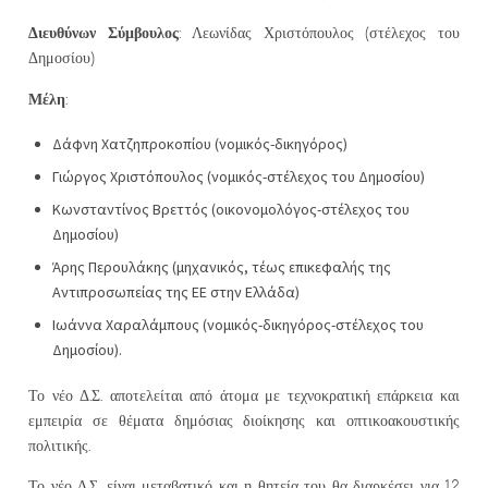
Διευθύνων Σύμβουλος
: Λεωνίδας Χριστόπουλος (στέλεχος του
Δημοσίου)
Μέλη
:
Δάφνη Χατζηπροκοπίου (νομικός-δικηγόρος)
Γιώργος Χριστόπουλος (νομικός-στέλεχος του Δημοσίου)
Κωνσταντίνος Βρεττός (οικονομολόγος-στέλεχος του
Δημοσίου)
Άρης Περουλάκης (μηχανικός, τέως επικεφαλής της
Αντιπροσωπείας της ΕΕ στην Ελλάδα)
Ιωάννα Χαραλάμπους (νομικός-δικηγόρος-στέλεχος του
Δημοσίου).
Το νέο Δ.Σ. αποτελείται από άτομα με τεχνοκρατική επάρκεια και
εμπειρία σε θέματα δημόσιας διοίκησης και οπτικοακουστικής
πολιτικής.
Το νέο Δ.Σ. είναι μεταβατικό και η θητεία του θα διαρκέσει για 12