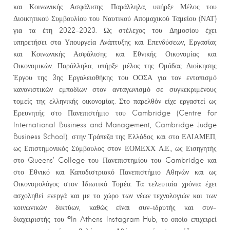
και Κοινωνικής Ασφάλισης. Παράλληλα, υπήρξε Μέλος του
Διοικητικού Συμβουλίου του Ναυτικού Απομαχικού Ταμείου (ΝΑΤ)
για τα έτη 2022-2023. Ως στέλεχος του Δημοσίου έχει
υπηρετήσει στα Υπουργεία Ανάπτυξης και Επενδύσεων, Εργασίας
και Κοινωνικής Ασφάλισης και Εθνικής Οικονομίας και
Οικονομικών. Παράλληλα, υπήρξε μέλος της Ομάδας Διοίκησης
Έργου της 3ης Εργαλειοθήκης του ΟΟΣΑ για τον εντοπισμό
κανονιστικών εμποδίων στον ανταγωνισμό σε συγκεκριμένους
τομείς της ελληνικής οικονομίας. Στο παρελθόν είχε εργαστεί ως
Ερευνητής στο Πανεπιστήμιο του Cambridge (Centre for
International Business and Management, Cambridge Judge
Business School), στην Τράπεζα της Ελλάδος και στο ΕΛΙΑΜΕΠ,
ως Επιστημονικός Σύμβουλος στον ΕΟΜΕΧΧ Α.Ε., ως Εισηγητής
στο Queens’ College του Πανεπιστημίου του Cambridge και
στο Εθνικό και Καποδιστριακό Πανεπιστήμιο Αθηνών και ως
Οικονομολόγος στον Ιδιωτικό Τομέα. Τα τελευταία χρόνια έχει
ασχοληθεί ενεργά και με το χώρο των νέων τεχνολογιών και των
κοινωνικών δικτύων, καθώς είναι συν-ιδρυτής και συν-
διαχειριστής του ©In Athens Instagram Hub, το οποίο επιχειρεί