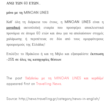
ΑΝΩ ΤΩΝ 60 ΕΤΩΝ…
μόνο
με τη MINOAN LINES
MINOAN LINES
Καθ’ όλη τη διάρκεια του έτους, η
είναι η
μοναδική
ακτοπλοϊκή εταιρία που προσφέρει αποκλειστικά
προνόμια σε άτομα 60 ετών και άνω για να απολαύσουν στιγμές
χαλάρωσης ή περιπέτειας σε δύο από τους ομορφότερους
προορισμούς της Ελλάδας!
έκπτωση
Επιλέξτε το Ηράκλειο ή και τη Μήλο και εξασφαλίστε
-25% σε όλες τις κατηγορίες θέσεων
.
The post
Ταξιδεύω με τη MINOAN LINES και κερδίζω!
appeared first on
Travelling News
.
Source: http://news.travelling.gr/category/news-in-english/