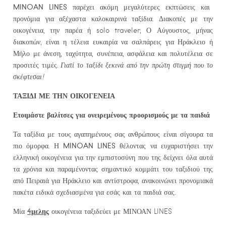
MINOAN LINES
παρέχει ακόμη μεγαλύτερες εκπτώσεις και
προνόμια για αξέχαστα καλοκαιρινά ταξίδια. Διακοπές με την
οικογένεια, την παρέα ή solo traveler; Ο Αύγουστος, μήνας
διακοπών, είναι η τέλεια ευκαιρία να σαλπάρεις για Ηράκλειο ή
Μήλο με άνεση, ταχύτητα, συνέπεια, ασφάλεια και πολυτέλεια σε
προσιτές τιμές.
Γιατί το ταξίδι ξεκινά από την πρώτη στιγμή που το
σκέφτεσαι!
ΤΑΞΙΔΙ ΜΕ ΤΗΝ ΟΙΚΟΓΕΝΕΙΑ
Ετοιμάστε βαλίτσες για ονειρεμένους προορισμούς με τα παιδιά
Τα ταξίδια με τους αγαπημένους σας ανθρώπους είναι σίγουρα τα
MINOAN LINES
πιο όμορφα. Η
θέλοντας να ευχαριστήσει την
ελληνική οικογένεια για την εμπιστοσύνη που της δείχνει όλα αυτά
τα χρόνια και παραμένοντας σημαντικό κομμάτι του ταξιδιού της
από Πειραιά για Ηράκλειο και αντίστροφα, ανακοινώνει προνομιακά
πακέτα ειδικά σχεδιασμένα για εσάς και τα παιδιά σας.
4μελης
Μία
οικογένεια ταξιδεύει με ΜΙΝΟΑΝ LINES