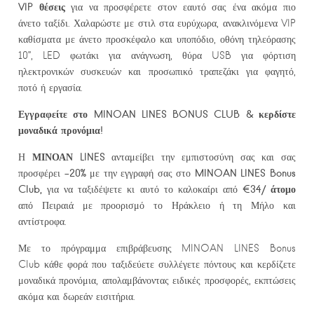
VIP θέσεις
για να προσφέρετε στον εαυτό σας ένα ακόμα πιο
άνετο ταξίδι. Χαλαρώστε με στιλ στα ευρύχωρα, ανακλινόμενα VIP
καθίσματα με άνετο προσκέφαλο και υποπόδιο, οθόνη τηλεόρασης
10’’, LED φωτάκι για ανάγνωση, θύρα USB για φόρτιση
ηλεκτρονικών συσκευών και προσωπικό τραπεζάκι για φαγητό,
ποτό ή εργασία.
Εγγραφείτε στο
MINOAN
LINES
BONUS
CLUB
& κερδίστε
μοναδικά προνόμια!
ΜΙΝΟΑΝ LINES
Η
ανταμείβει την εμπιστοσύνη σας και σας
-20%
MINOAN LINES
Bonus
προσφέρει
με την εγγραφή σας στο
Club,
€34/ άτομο
για να ταξιδέψετε κι αυτό το καλοκαίρι από
από Πειραιά με προορισμό το Ηράκλειο ή τη Μήλο και
αντίστροφα.
Με το πρόγραμμα επιβράβευσης MINOAN LINES Bonus
Club κάθε φορά που ταξιδεύετε συλλέγετε πόντους και κερδίζετε
μοναδικά προνόμια, απολαμβάνοντας ειδικές προσφορές, εκπτώσεις
ακόμα και δωρεάν εισιτήρια.