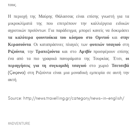
τους.
Η περιοχή της Μαύρης Θάλασσας είναι επίσης γνωστή για τα
μικροκλίματά της που επιτρέπουν την καλλιέργεια ειδικών
αγροτικών προϊόντων. Για παράδειγμα, μπορεί κανείς να δοκιμάσει
τα καλύτερα φουντούκια του κόσμου στο Ορντού
στην
και
Κερασούντα
φυτειών τσαγιού
. Οι καταπράσινες πλαγιές των
στη
Ριζούντα
Τραπεζούντα
Αρτβίν
, την
και στο
προσφέρουν επίσης
οι
ένα από τα πιο γραφικά πανοράματα της Τουρκίας. Έτσι,
περιηγήσεις για τη συγκομιδή τσαγιού
Τσετσεβά
στο χωριό
(Ç
e
ç
eva
)
στη Ριζούντα είναι μια μοναδική εμπειρία σε αυτή την
ακτή.
Source: http://news.travelling.gr/category/news-in-english/
ADVENTURE