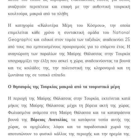
αναζητούν περιπέτεια και επαφή με την αυθεντική τουρκική
κουλτούρα, μακριά από τα πλήθη.
Η κατηγορία «Καλυτέρα Μέρη του Κόσμου», την οποία
επιμελείται κάθε χρόνο η συντακτική ομάδα του National
Geographic και ειδικοί στον τομέα των ταξιδιών, αναδεικνύει 25
από τους πιο εμπνευσμένους προορισμούς για το επόμενο έτος. Η
αναγνώριση των παραλίων της Μαύρης Θάλασσας στην Τουρκία
υπογραμμίζει την έλξη που ασκεί η χώρα, αναδεικνύοντας τα βουνά
και τις κοιλάδες της, την πολιτιστική της κληρονομιά και τη
ζωντάνια της σε τοπικό επίπεδο.
Ο θησαυρός της Τουρκίας μακριά από τα τουριστικά μέρη
Η περιοχή της Μαύρης Θάλασσας στην Τουρκία, εκτείνεται κατά
μήκος της Μαύρης Θάλασσας μέχρι τη βόρεια ακτή της χώρας.
Φωλιασμένα ανάμεσα στη Μαύρη Θάλασσα και τα καταπράσινα
Βόρειας Ανατολίας
βουνά της
, τα κατάφυτα τοπία αυτής της
χώρας, οι ομιχλώδεις λόφοι και τα παραδοσιακά χωριά της
αποτυπώνουν το φυσικό κάλλος της περιοχής και την ηρεμία της.