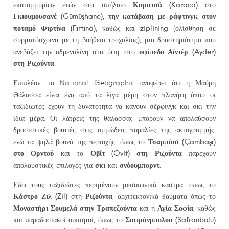
Καρατσά (
Karaca
)
εκατομμυρίων ετών στο σπήλαιο
στο
Γκιουμουσανέ (
G
ü
m
üş
hane
)
την κατάβαση με ράφτινγκ στον
,
ποταμό Φιρτίνα
(
F
ı
rt
ı
na
)
ziplining
, καθώς και
(ολίσθηση σε
συρματόσχοινο με τη βοήθεια τροχαλίας), μια δραστηριότητα που
υψίπεδο Αϊντέρ (
Ayder
)
ανεβάζει την αδρεναλίνη στα ύψη, στο
στη Ριζούντα
.
Επιπλέον, το National Geographic αναφέρει ότι η Μαύρη
Θάλασσα είναι ένα από τα λίγα μέρη στον πλανήτη όπου οι
ταξιδιώτες έχουν τη δυνατότητα να κάνουν σέρφινγκ και σκι την
ίδια μέρα. Οι λάτρεις της θάλασσας μπορούν να απολαύσουν
δροσιστικές βουτιές στις αμμώδεις παραλίες της ακτογραμμής,
Τσαμπάσι (Ç
amba
şı)
ενώ τα ψηλά βουνά της περιοχής, όπως το
στο Ορντού
Οβίτ (
Ovit
) στη Ριζούντα
και το
παρέχουν
σκι
σνόουμπορντ.
απολαυστικές επιλογές για
και
Εδώ τους ταξιδιώτες περιμένουν μεσαιωνικά κάστρα, όπως το
Κάστρο Ζιλ (
Zil
)
Ριζούντα
στη
, αρχιτεκτονικά θαύματα όπως το
Μοναστήρι Σουμελά στην Τραπεζούντα
Αγία Σοφία
και η
, καθώς
Σαφράνμπολου (
Safranbolu
)
και παραδοσιακοί οικισμοί, όπως το