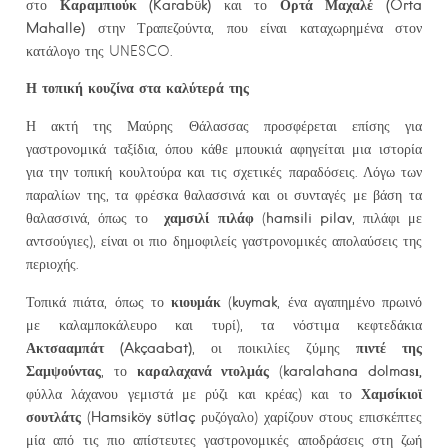
Καραμπιούκ
(
Karab
ü
k
)
Ορτά Μαχαλέ (
Orta
στο
και το
Mahalle
)
στην Τραπεζούντα, που είναι καταχωρημένα στον
κατάλογο της UNESCO.
Η τοπική κουζίνα στα καλύτερά της
Η ακτή της Μαύρης Θάλασσας προσφέρεται επίσης για
γαστρονομικά ταξίδια, όπου κάθε μπουκιά αφηγείται μια ιστορία
για την τοπική κουλτούρα και τις σχετικές παραδόσεις. Λόγω των
παραλίων της, τα φρέσκα θαλασσινά και οι συνταγές με βάση τα
χαμσιλί πιλάφ
hamsili
pilav
θαλασσινά, όπως το
(
, πιλάφι με
αντσούγιες), είναι οι πιο δημοφιλείς γαστρονομικές απολαύσεις της
περιοχής.
κιουμάκ
kuymak
Τοπικά πιάτα, όπως το
(
, ένα αγαπημένο πρωινό
με καλαμποκάλευρο και τυρί), τα νόστιμα κεφτεδάκια
Ακτσααμπάτ (
Ak
ç
aabat
)
πιντέ της
, οι ποικιλίες ζύμης
Σαμψούντας
καραλαχανά ντολμάς
karalahana
dolmas
ı,
, το
(
Χαμσίκιοϊ
φύλλα λάχανου γεμιστά με ρύζι και κρέας) και το
σουτλάτς
Hamsik
ö
y
s
ü
tla
ç
(
ρυζόγαλο) χαρίζουν στους επισκέπτες
μία από τις πιο απίστευτες γαστρονομικές αποδράσεις στη ζωή