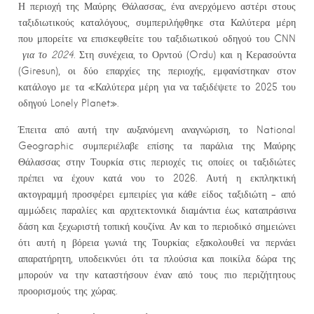
Η περιοχή της Μαύρης Θάλασσας, ένα ανερχόμενο αστέρι στους
ταξιδιωτικούς καταλόγους, συμπεριλήφθηκε στα Καλύτερα μέρη
που μπορείτε να επισκεφθείτε του ταξιδιωτικού οδηγού του CNN
για το 2024
. Στη συνέχεια, το Ορντού (Ordu) και η Κερασούντα
(Giresun), οι δύο επαρχίες της περιοχής, εμφανίστηκαν στον
κατάλογο με τα «Καλύτερα μέρη για να ταξιδέψετε το 2025 του
οδηγού Lonely Planet».
Έπειτα από αυτή την αυξανόμενη αναγνώριση, το National
Geographic συμπεριέλαβε επίσης τα παράλια της Μαύρης
Θάλασσας στην Τουρκία στις περιοχές τις οποίες οι ταξιδιώτες
πρέπει να έχουν κατά νου το 2026. Αυτή η εκπληκτική
ακτογραμμή προσφέρει εμπειρίες για κάθε είδος ταξιδιώτη – από
αμμώδεις παραλίες και αρχιτεκτονικά διαμάντια έως καταπράσινα
δάση και ξεχωριστή τοπική κουζίνα. Αν και το περιοδικό σημειώνει
ότι αυτή η βόρεια γωνιά της Τουρκίας εξακολουθεί να περνάει
απαρατήρητη, υποδεικνύει ότι τα πλούσια και ποικίλα δώρα της
μπορούν να την καταστήσουν έναν από τους πιο περιζήτητους
προορισμούς της χώρας.