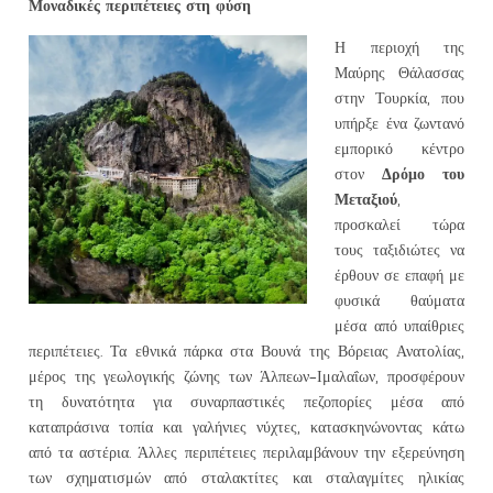
Μοναδικές περιπέτειες στη φύση
Η περιοχή της
Μαύρης Θάλασσας
στην Τουρκία, που
υπήρξε ένα ζωντανό
εμπορικό κέντρο
Δρόμο του
στον
Μεταξιού
,
προσκαλεί τώρα
τους ταξιδιώτες να
έρθουν σε επαφή με
φυσικά θαύματα
μέσα από υπαίθριες
περιπέτειες. Τα εθνικά πάρκα στα Βουνά της Βόρειας Ανατολίας,
μέρος της γεωλογικής ζώνης των Άλπεων-Ιμαλαΐων, προσφέρουν
τη δυνατότητα για συναρπαστικές πεζοπορίες μέσα από
καταπράσινα τοπία και γαλήνιες νύχτες, κατασκηνώνοντας κάτω
από τα αστέρια. Άλλες περιπέτειες περιλαμβάνουν την εξερεύνηση
των σχηματισμών από σταλακτίτες και σταλαγμίτες ηλικίας