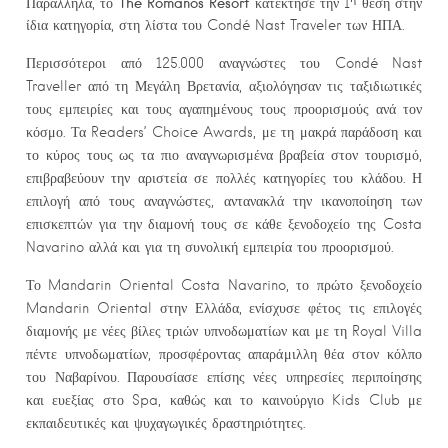
The
Romanos
Resort
Παράλληλα, το
κατέκτησε την 1
θέση στην
ίδια κατηγορία, στη λίστα του Condé Nast Traveler των ΗΠΑ.
Περισσότεροι από 125.000 αναγνώστες του Condé Nast
Traveller από τη Μεγάλη Βρετανία, αξιολόγησαν τις ταξιδιωτικές
τους εμπειρίες και τους αγαπημένους τους προορισμούς ανά τον
κόσμο. Τα Readers’ Choice Awards, με τη μακρά παράδοση και
το κύρος τους ως τα πιο αναγνωρισμένα βραβεία στον τουρισμό,
επιβραβεύουν την αριστεία σε πολλές κατηγορίες του κλάδου. Η
επιλογή από τους αναγνώστες, αντανακλά την ικανοποίηση των
επισκεπτών για την διαμονή τους σε κάθε ξενοδοχείο της Costa
Navarino αλλά και για τη συνολική εμπειρία του προορισμού.
Το Mandarin Oriental Costa Navarino, το πρώτο ξενοδοχείο
Mandarin Oriental στην Ελλάδα, ενίσχυσε φέτος τις επιλογές
διαμονής με νέες βίλες τριών υπνοδωματίων και με τη Royal Villa
πέντε υπνοδωματίων, προσφέροντας απαράμιλλη θέα στον κόλπο
του Ναβαρίνου. Παρουσίασε επίσης νέες υπηρεσίες περιποίησης
και ευεξίας στο Spa, καθώς και το καινούργιο Kids Club με
εκπαιδευτικές και ψυχαγωγικές δραστηριότητες.