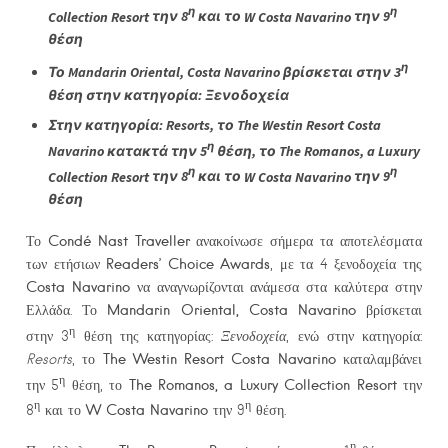
η
η
Collection
Resort
την 8
και το
W
Costa
Navarino
την 9
θέση
η
Το
Mandarin
Oriental
,
Costa
Navarino
βρίσκεται στην 3
θέση στην κατηγορία: Ξενοδοχεία
Στην κατηγορία:
Resorts
, το
The
Westin
Resort
Costa
η
Navarino
κατακτά την 5
θέση, το
The
Romanos
,
a
Luxury
η
η
Collection
Resort
την 8
και το
W
Costa
Navarino
την 9
θέση
Condé Nast Traveller
Το
ανακοίνωσε σήμερα τα αποτελέσματα
Reader
s
’ Choice Awards
των ετήσιων
, με τα 4 ξενοδοχεία της
Costa Navarino
να αναγνωρίζονται ανάμεσα στα καλύτερα στην
Mandarin Oriental, Costa Navarino
Ελλάδα. Το
βρίσκεται
η
στην 3
θέση της κατηγορίας:
Ξενοδοχεία
, ενώ στην κατηγορία:
The
Westin Resort Costa Navarino
Resorts
, το
καταλαμβάνει
η
The Romanos, a Luxury Collection Resort
την 5
θέση, το
την
η
η
W Costa Navarino
8
και το
την 9
θέση.
η