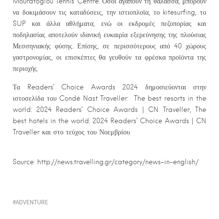
Mouratoglou Tennis Centre. Όσοι αγαπούν τη θάλασσα, μπορούν
να δοκιμάσουν τις καταδύσεις, την ιστιοπλοϊα, το kitesurfing, το
SUP και άλλα αθλήματα, ενώ οι εκδρομές πεζοπορίας και
ποδηλασίας αποτελούν ιδανική ευκαιρία εξερεύνησης της πλούσιας
Μεσσηνιακής φύσης. Επίσης, σε περισσότερους από 40 χώρους
γαστρονομίας, οι επισκέπτες θα γευθούν τα φρέσκα προϊόντα της
περιοχής.
Τα Readers’ Choice Awards 2024 δημοσιεύονται στην
ιστοσελίδα του Condé Nast Traveller: The best resorts in the
world: 2024 Readers’ Choice Awards | CN Traveller, The
best hotels in the world: 2024 Readers’ Choice Awards | CN
Traveller και στο τεύχος του Νοεμβρίου
Source: http://news.travelling.gr/category/news-in-english/
ADVENTURE