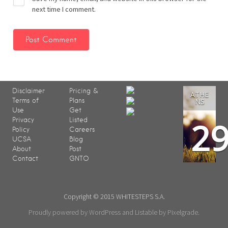
next time I comment.
Disclaimer
Pricing &
ATHE
Terms of
Plans
NS
Use
Get
2
Privacy
Listed
Policy
Careers
UCSA
Blog
About
Post
Contact
GNTO
Copyright © 2015 WHITESTEPS S.A.
Proudly powered by WordPress
and
Listable
by
Pixelgrade
.