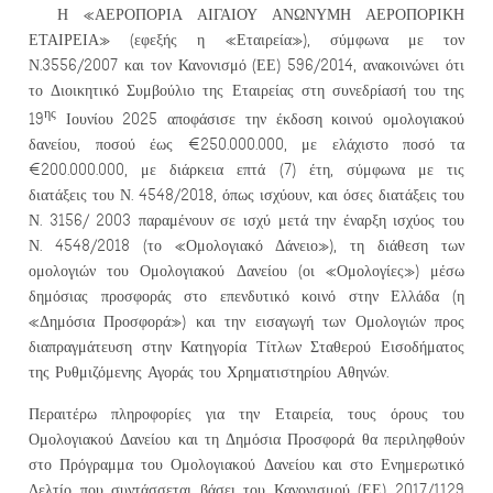
Η «ΑΕΡΟΠΟΡΙΑ ΑΙΓΑΙΟΥ ΑΝΩΝΥΜΗ ΑΕΡΟΠΟΡΙΚΗ
ΕΤΑΙΡΕΙΑ» (εφεξής η «Εταιρεία»), σύμφωνα με τον
Ν.3556/2007 και τον Κανονισμό (ΕΕ) 596/2014, ανακοινώνει ότι
το Διοικητικό Συμβούλιο της Εταιρείας στη συνεδρίασή του της
ης
19
Ιουνίου 2025 αποφάσισε την έκδοση κοινού ομολογιακού
δανείου, ποσού έως €250.000.000, με ελάχιστο ποσό τα
€200.000.000, με διάρκεια επτά (7) έτη, σύμφωνα με τις
διατάξεις του Ν. 4548/2018, όπως ισχύουν, και όσες διατάξεις του
Ν. 3156/ 2003 παραμένουν σε ισχύ μετά την έναρξη ισχύος του
Ν. 4548/2018 (το «Ομολογιακό Δάνειο»), τη διάθεση των
ομολογιών του Ομολογιακού Δανείου (οι «Ομολογίες») μέσω
δημόσιας προσφοράς στο επενδυτικό κοινό στην Ελλάδα (η
«Δημόσια Προσφορά») και την εισαγωγή των Ομολογιών προς
διαπραγμάτευση στην Κατηγορία Τίτλων Σταθερού Εισοδήματος
της Ρυθμιζόμενης Αγοράς του Χρηματιστηρίου Αθηνών.
Περαιτέρω πληροφορίες για την Εταιρεία, τους όρους του
Ομολογιακού Δανείου και τη Δημόσια Προσφορά θα περιληφθούν
στο Πρόγραμμα του Ομολογιακού Δανείου και στο Ενημερωτικό
Δελτίο που συντάσσεται βάσει του Κανονισμού (ΕΕ) 2017/1129