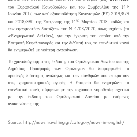
ης
του Ευρωπαϊκού Κοινοβουλίου και του Συμβουλίου της 14
Ιουνίου 2017, των κατ’ εξουσιοδότηση Κανονισμών (ΕΕ) 2019/979
ης
και 2019/980 της Επιτροπής της 14
Μαρτίου 2019, καθώς και
των εφαρμοστέων διατάξεων του Ν. 4706/2020, όπως ισχύουν (το
«Ενημερωτικό Δελτίο»), για την έγκριση του οποίου από την
Επιτροπή Κεφαλαιαγοράς και την διάθεσή του, το επενδυτικό κοινό
θα ενημερωθεί με νεότερη ανακοίνωση.
Το χρονοδιάγραμμα της έκδοσης του Ομολογιακού Δανείου και της
Δημόσιας Προσφοράς των Ομολογιών θα διαμορφωθεί το
προσεχές διάστημα, αναλόγως και των συνθηκών που επικρατούν
στις χρηματιστηριακές αγορές. Η Εταιρεία θα ενημερώνει το
επενδυτικό κοινό, σύμφωνα με την ισχύουσα νομοθεσία, σχετικά
με την έκδοση του Ομολογιακού Δανείου με επόμενες
ανακοινώσεις της.
Source: http://news.travelling.gr/category/news-in-english/