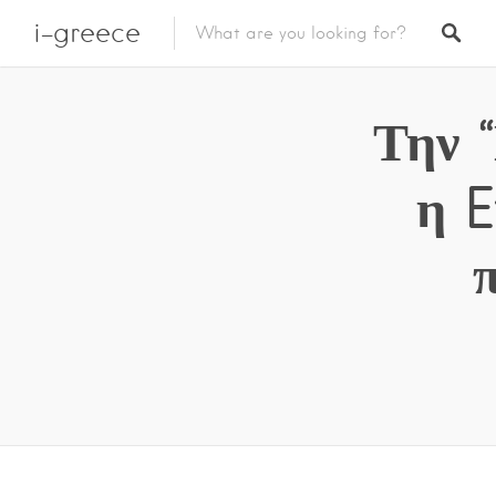
i-greece
Την 
η E