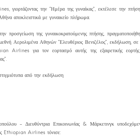
nes, γιορτάζοντας την “Ημέρα της γυναίκας”, εκτέλεσε την πτήσ
θήνα αποκλειστικά με γυναικείο πλήρωμα.
την προσγείωση της γυναικοκρατούμενης πτήσης, πραγματοποιήθη
Διεθνή Αερολιμένα Αθηνών “Ελευθέριος Βενιζέλος”, εκδήλωση, σε
pian Airlines για τον εορτασμό αυτής της εξαιρετικής εορτή
ας”.
στιγμιότυπα από την εκδήλωση
πούλου – Διευθύντρια Επικοινωνίας & Μάρκετινγκ υποδεχόμε
 Ethiopian Airlines τόνισε: