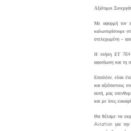
Αξιότιμοι Συνεργάτ
Με αφορμή τον εο
καλωσορίσουμε στη
στελεχωμένη – απο
Η πτήση ΕΤ 764 δ
αφοσίωση και τη σ
Επιπλέον, είναι έ
και αξιόπιστους σ
αυτή, μας υπενθυμ
και με ίσες ευκαιρί
Θα θέλαμε να εκφρ
Aviation για την