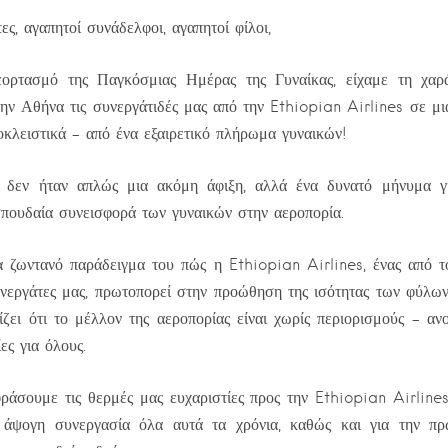
ες, αγαπητοί συνάδελφοι, αγαπητοί φίλοι,
ρτασμό της Παγκόσμιας Ημέρας της Γυναίκας, είχαμε τη χαρ
ν Αθήνα τις συνεργάτιδές μας από την Ethiopian Airlines σε μι
κλειστικά – από ένα εξαιρετικό πλήρωμα γυναικών!
εν ήταν απλώς μια ακόμη άφιξη, αλλά ένα δυνατό μήνυμα γι
πουδαία συνεισφορά των γυναικών στην αεροπορία.
να ζωντανό παράδειγμα του πώς η Ethiopian Airlines, ένας από τ
υνεργάτες μας, πρωτοπορεί στην προώθηση της ισότητας των φύλω
ίζει ότι το μέλλον της αεροπορίας είναι χωρίς περιορισμούς – ανο
ες για όλους.
άσουμε τις θερμές μας ευχαριστίες προς την Ethiopian Airline
 άψογη συνεργασία όλα αυτά τα χρόνια, καθώς και για την πρ