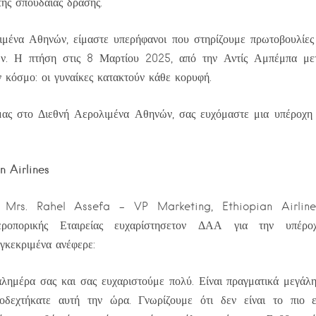
της σπουδαίας δράσης.
ιμένα Αθηνών, είμαστε υπερήφανοι που στηρίζουμε πρωτοβουλίες
ν. Η πτήση στις 8 Μαρτίου 2025, από την Αντίς Αμπέμπα με
 κόσμο: οι γυναίκες κατακτούν κάθε κορυφή.
ας στο Διεθνή Αερολιμένα Αθηνών, σας ευχόμαστε μια υπέροχ
an
Airlines
 Mrs. Rahel Assefa – VP Marketing, Ethiopian Airline
εροπορικής Εταιρείας ευχαρίστησετον ΔΑΑ για την υπέρο
γκεκριμένα ανέφερε:
λημέρα σας και σας ευχαριστούμε πολύ. Είναι πραγματικά μεγάλ
οδεχτήκατε αυτή την ώρα. Γνωρίζουμε ότι δεν είναι το πιο 