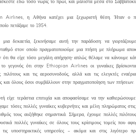
ίσκεστε εδώ τόσο νωρίς το πρωί, και μάλιστα μέσα στο Σαββατοκύ
an Airlines, η Αθήνα κατέχει μια ξεχωριστή θέση. Ήταν ο π
ποίο πετάξαμε το 1954.
 μια δεκαετία, ξεκινήσαμε αυτή την παράδοση: να γιορτάζου
 σταθμό στον οποίο πραγματοποιούμε μια πτήση με πλήρωμα αποκλ
 ότι θα είχε τόσο μεγάλη απήχηση· απλώς θέλαμε να κάνουμε κάτι
 το γεγονός ότι στην Ethiopian Airlines οι γυναίκες βρίσκοντα
 πιλότους και τις αεροσυνοδούς, αλλά και τις ελεγκτές εναέρι
ς και όλους όσοι συμβάλλουν στην πραγματοποίηση των πτήσεων.
τή είχε τεράστια επιτυχία και αποφασίσαμε να την καθιερώσουμε
ίχαμε τόσες πολλές γυναίκες κυβερνήτες και μέλη πληρώματος στις
ιθμός τους αυξήθηκε σημαντικά. Σήμερα, έχουμε πολλές πιλότους
υσικά πολλές γυναίκες σε όλους τους κρίσιμους τομείς που αφορ
τις υποστηρικτικές υπηρεσίες – ακόμα και στις λιγότερο π