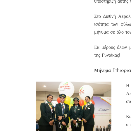
υποστήριξη αυτής 
Στο Διεθνή Αερολ
ισότητα των φύλω
μήνυμα σε όλο τον
Εκ μέρους όλων μ
της Γυναίκας!
Μήνυμα
Ethiopi
Η
Α
συ
Κα
υπ