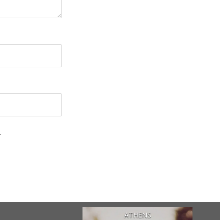
.
ATHENS