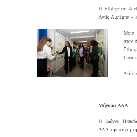
Η Ethiopian Airli
Αντίς Αμπέμπα – Α
Μετά 
στον 
Ethio
Γυναίκ
Δείτε 
Μήνυμα ΔΑΑ
Η Ιωάννα Παπαδο
ΔΑΑ την πτήση της