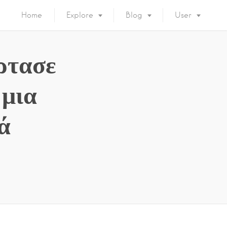
Home
Explore
Blog
User
ρτασε
 μια
ά