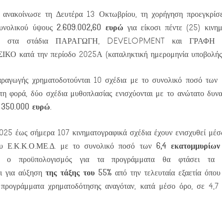
 ανακοίνωσε τη Δευτέρα 13 Οκτωβρίου, τη χορήγηση προεγκρίσ
2.609.002,60 ευρώ
υνολικού ύψους
για είκοσι πέντε (25) κινη
αν στα στάδια ΠΑΡΑΓΩΓΗ, DEVELOPMENT και ΓΡΑΦΗ σ
ΙΚΟ κατά την περίοδο 2025Α (καταληκτική ημερομηνία υποβολής
αραγωγής χρηματοδοτούνται 10 σχέδια με το συνολικό ποσό των
τη φορά, δύο σχέδια μυθοπλασίας ενισχύονται με το ανώτατο δυν
350.000 ευρώ.
ς
025 έως σήμερα 107 κινηματογραφικά σχέδια έχουν ενισχυθεί μέσ
6,4 εκατομμυρίων
υ Ε.Κ.Κ.Ο.ΜΕ.Δ. με το συνολικό ποσό των
ς ο προϋπολογισμός για τα προγράμματα θα φτάσει τ
της τάξης του 55%
αι για αύξηση
από την τελευταία εξαετία όπου
ά προγράμματα χρηματοδότησης αναγόταν, κατά μέσο όρο, σε 4,7