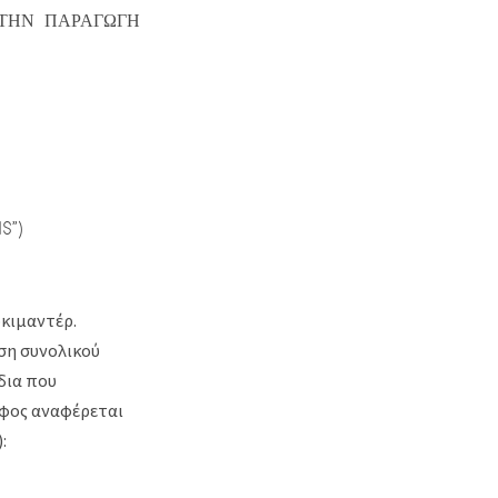
 ΤΗΝ ΠΑΡΑΓΩΓΗ
S”)
οκιμαντέρ.
ση συνολικού
δια που
άφος αναφέρεται
: