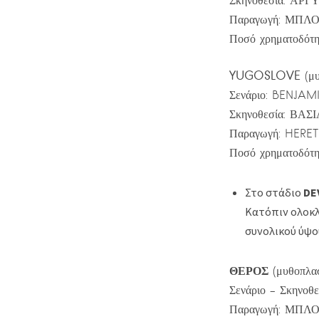
Σκηνοθεσία: Α
Παραγωγή: ΜΠΛ
Ποσό χρηματοδότη
YUGOSLOVE
(μυ
Σενάριο: BENJA
Σκηνοθεσία: ΒΑ
Παραγωγή: HERETI
Ποσό χρηματοδότη
Στο στάδιο
DE
Κατόπιν ολοκλ
συνολικού ύψ
ΘΕΡΟΣ
(μυθοπλα
Σενάριο – Σκηνο
Παραγωγή: ΜΠΛ