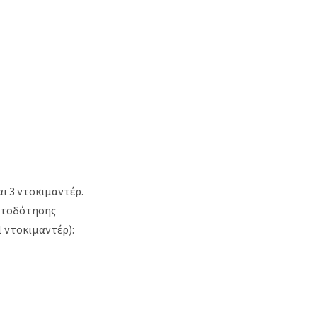
αι 3 ντοκιμαντέρ.
ματοδότησης
1 ντοκιμαντέρ):