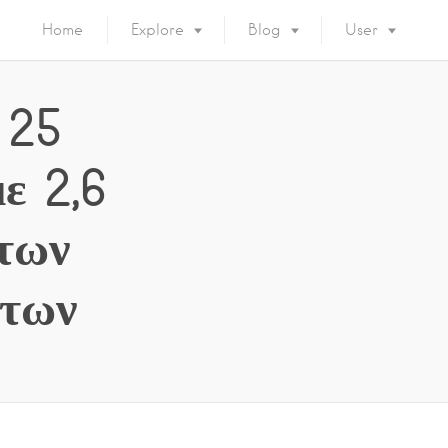
Home
Explore
Blog
User
 25
ε 2,6
 των
άτων