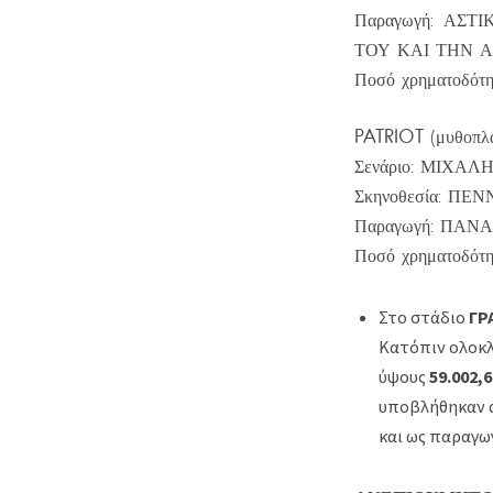
Παραγωγή: ΑΣ
ΤΟΥ ΚΑΙ ΤΗΝ 
Ποσό χρηματοδότη
PATRIOT
(μυθοπλα
Σενάριο: ΜΙΧΑ
Σκηνοθεσία: Π
Παραγωγή: ΠΑΝ
Ποσό χρηματοδότη
Στο στάδιο
ΓΡ
Κατόπιν ολοκλ
ύψους
59.002,
υποβλήθηκαν α
και ως παραγω