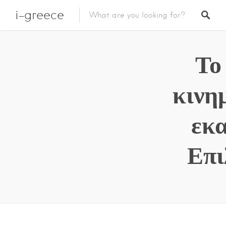
i-greece
Το
κινη
εκα
Επι