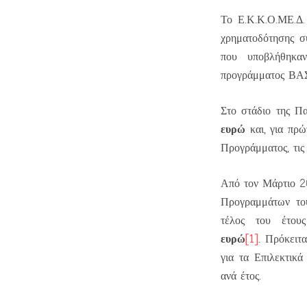
Το Ε.Κ.Κ.Ο.ΜΕ.Δ.
χρηματοδότησης σ
που υποβλήθηκ
προγράμματος ΒΑΣ
Στο στάδιο της Π
ευρώ
και, για πρώ
Προγράμματος, τι
Από τον Μάρτιο 2
Προγραμμάτων το
τέλος του έτου
ευρώ
[1]
.
Πρόκειτ
για τα Επιλεκτικ
ανά έτος.