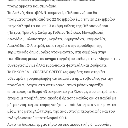
προγράμματα και σεμινάρια.
Το Διεθνές Φεστιβάλ Ντοκιμαντέρ Πελοποννήσου θα
πραγματοποιηθεί από τις 22 Νοεμβρίου έως την 1η Δεκεμβρίου
στην Καλαμάτα και σε 13 ακόμη πόλεις της Πελοποννήσου
(Πάτρα, Τρίπολη, Σπάρτη, Γύθειο, Ναύπλιο, Μονεμβασιά,
Λεωνίδιο, Ξυλόκαστρο, Ακράτα, Δημητσάνα, Στυμφαλία,
Αμαλιάδα, Φιλιατρά), και στοχεύει στην προώθηση της
ευρωπαϊκής δημιουργίας ντοκιμαντέρ, στη συμβολή στην
εκπαίδευση μέσω του κινηματογράφου καθώς στην ενίσχυση των
συνεργασιών με άλλα ευρωπαϊκά φεστιβάλ και ιδρύματα.
Το ΕΚΚΟΜΕΔ – CREATIVE GREECE ως φορέας που στηρίζει
σθεναρά τη συμπερίληψη και λαμβάνει πρωτοβουλίες για την
προσβασιμότητα στα οπτικοακουστικά μέσα χαιρετίζει
ιδιαιτέρως το θεσμό «Ντοκιμαντέρ για Όλους», που επιτρέπει σε
άτομα με προβλήματα ακοής ή όρασης καθώς και σε παιδιά με
μέτρια νοητική υστέρηση να έχουν πρόσβαση στα ντοκιμαντέρ
μέσω της μεταγλώττισης, της ακουστικής περιγραφής και του
ενδογλωσσικού υποτιτλισμού SDH.
Αυτό το διαρκές εργαστήριο οπτικοακουστικής δημιουργίας