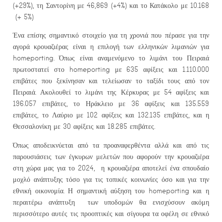
(+29%), τη Σαντορίνη με 46,869 (+4%) και το Κατάκολο με 10.168
(+ 5%)
Ένα επίσης σημαντικό στοιχείο για τη χρονιά που πέρασε για την
αγορά κρουαζιέρας είναι η επιλογή των ελληνικών λιμανιών για
homeporting. Όπως είναι αναμενόμενο το λιμάνι του Πειραιά
πρωτοστατεί στο homeporting με 635 αφίξεις και 1.110.000
επιβάτες που ξεκίνησαν και τελείωσαν το ταξίδι τους από τον
Πειραιά. Ακολουθεί το λιμάνι της Κέρκυρας με 54 αφίξεις και
196.057 επιβάτες, το Ηράκλειο με 36 αφίξεις και 135.559
επιβάτες, το Λαύριο με 102 αφίξεις και 132.135 επιβάτες, και η
Θεσσαλονίκη με 30 αφίξεις και 18.285 επιβάτες.
Όπως αποδεικνύεται από τα προαναφερθέντα αλλά και από τις
παρουσιάσεις των έγκυρων μελετών που αφορούν την κρουαζιέρα
στη χώρα μας για το 2024, η κρουαζιέρα αποτελεί ένα σπουδαίο
μοχλό ανάπτυξης τόσο για τις τοπικές κοινωνίες όσο και για την
εθνική οικονομία. Η σημαντική αύξηση του homeporting και η
περαιτέρω ανάπτυξη των υποδομών θα ενισχύσουν ακόμη
περισσότερο αυτές τις προοπτικές και σίγουρα τα οφέλη σε εθνικό