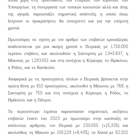
Υπουργείων, τη συνεργασία των τοπικών κοινωνιών αλλά και όλης
της αγοράς παρουσιάζει σημαντική ανάπτυξη, η οποία όπως
δείχνουν οι προκρατήσεις θα συνεχιστεί και για την επόμενη
χρονιά.
Πρωτοπόρος σε σχέση με τον αριθμό των επιβατών κρουαζιέρας
αναδεικνύεται για μια ακόμη χρονιά ο Πειραιάς με 1.730.000
περίπου επιβάτες και ακολουθούν η Σαντορίνη με 1.345.837, η
Μύκονος με 1.293.051 και στη συνέχεια η Κέρκυρα, το Ηράκλειο,
η Ρόδος, και το Κατάκολο.
Αναφορικά με τις προσεγγίσεις πλοίων ο Πειραιάς βρίσκεται στην
πρώτη θέση με 810 προσεγγίσεις, ακολουθεί η Μύκονος με 768, η
Σαντορίνη με 750 και στη συνέχεια η Κέρκυρα, η Ρόδος, το
Ηράκλειο, και η Πάτμος.
Τα περισσότερα λιμάνια παρουσίασαν σημαντικές αυξήσεις
επιβατών έναντι του 2023 με πρωτοπόρο στην κατάταξη σε
απόλυτους αριθμούς τον Πειραιά με 230.000 (+15,33%) και
ακολούθως τη Μύκονο με 100.229 (+8,40%), τα Χανιά με 62.202