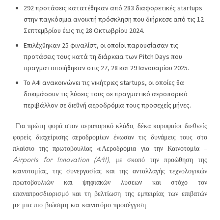
292 προτάσεις κατατέθηκαν από 283 διαφορετικές startups
στην παγκόσμια ανοικτή πρόσκληση που διήρκεσε από τις 12
Σεπτεμβρίου έως τις 28 Οκτωβρίου 2024.
Επιλέχθηκαν 25 φιναλίστ, οι οποίοι παρουσίασαν τις
προτάσεις τους κατά τη διάρκεια των Pitch Days που
πραγματοποιήθηκαν στις 27, 28 και 29 Ιανουαρίου 2025.
Το A4I ανακοινώνει τις νικήτριες startups, οι οποίες θα
δοκιμάσουν τις λύσεις τους σε πραγματικό αεροπορικό
περιβάλλον σε διεθνή αεροδρόμια τους προσεχείς μήνες.
Για πρώτη φορά στον αεροπορικό κλάδο, δέκα κορυφαίοι διεθνείς
φορείς διαχείρισης αεροδρομίων ένωσαν τις δυνάμεις τους στο
πλαίσιο της πρωτοβουλίας «Αεροδρόμια για την Καινοτομία –
Airports for Innovation (A4I)
, με σκοπό την προώθηση της
καινοτομίας, της συνεργασίας και της ανταλλαγής τεχνολογικών
πρωτοβουλιών και ψηφιακών λύσεων και στόχο τον
επαναπροσδιορισμό και τη βελτίωση της εμπειρίας των επιβατών
με μια πιο βιώσιμη και καινοτόμο προσέγγιση.