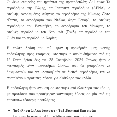
Οι δέκα εταιρείες που ηγούνται της πρωτοβουλίας A4I είναι: Τα
αεροδρόμια της Ρώμης, τα Ισπανικά αεροδρόμια (ΑΕΝΑ), ο
Διεθνής Αερολιμένας Αθηνών, το αεροδρόμιο της Νίκαιας Côte
d’Azur, το αεροδρόμιο του Ντάλας Φορτ Γουόρθ, το Διεθνές
αεροδρόμιο του Βανκούβερ, το αεροδρόμιο του Μονάχου, το
Διεθνές αεροδρόμιο του Ντουμπάι (DXB), τα αεροδρόμια του
Ομάν και το αεροδρόμιο Ναρίτα,
Η πρώτη δράση του A4I ήταν η προκήρυξη μιας κοινής
πρόσκλησης προς εταιρείες startups, η οποία διήρκεσε από τις
12 Σεπτεμβρίου έως τις 28 Οκτωβρίου 2024. Στόχος ήταν ο
εντοπισμός νέων, καινοτόμων λύσεων που θα μπορούσαν να
δοκιμαστούν και να υλοποιηθούν σε διεθνή αεροδρόμια, και να
αποτελέσουν πρότυπες λύσεις για ολόκληρο τον κλάδο.
Η πρόσκληση ήταν ανοικτή σε startups από ολόκληρο τον κόσμο,
με προτάσεις που προσέφεραν καινοτόμες λύσεις σε μία από τις
παρακάτω τέσσερις προκλήσεις:
Πρόκληση 1: Απρόσκοπτη Ταξιδιωτική Εμπειρία:
Δημιουργία μιας ομαλής ταξιδιωτικής εμπειρίας, με