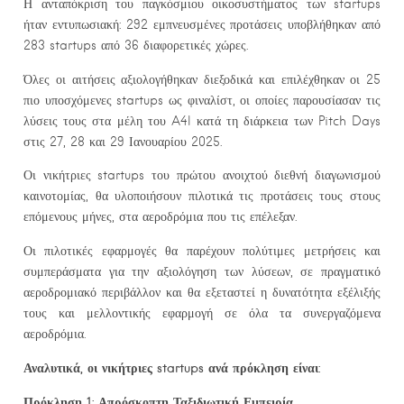
Η ανταπόκριση του παγκόσμιου οικοσυστήματος των startups
ήταν εντυπωσιακή: 292 εμπνευσμένες προτάσεις υποβλήθηκαν από
283 startups από 36 διαφορετικές χώρες.
Όλες οι αιτήσεις αξιολογήθηκαν διεξοδικά και επιλέχθηκαν οι 25
πιο υποσχόμενες startups ως φιναλίστ, οι οποίες παρουσίασαν τις
λύσεις τους στα μέλη του A4I κατά τη διάρκεια των Pitch Days
στις 27, 28 και 29 Ιανουαρίου 2025.
Οι νικήτριες startups του πρώτου ανοιχτού διεθνή διαγωνισμού
καινοτομίας, θα υλοποιήσουν πιλοτικά τις προτάσεις τους στους
επόμενους μήνες, στα αεροδρόμια που τις επέλεξαν.
Οι πιλοτικές εφαρμογές θα παρέχουν πολύτιμες μετρήσεις και
συμπεράσματα για την αξιολόγηση των λύσεων, σε πραγματικό
αεροδρομιακό περιβάλλον και θα εξεταστεί η δυνατότητα εξέλιξής
τους και μελλοντικής εφαρμογή σε όλα τα συνεργαζόμενα
αεροδρόμια.
Αναλυτικά, οι νικήτριες startups ανά πρόκληση είναι:
Πρόκληση 1: Απρόσκοπτη Ταξιδιωτική Εμπειρία