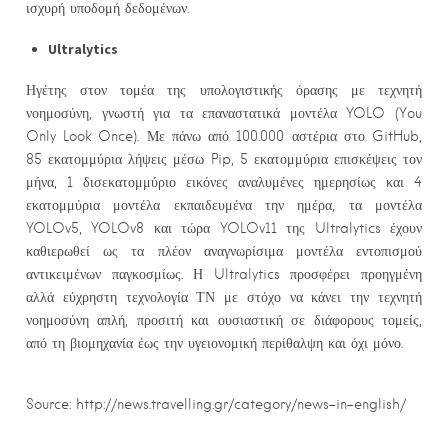
ισχυρή υποδομή δεδομένων.
Ultralytics
Ηγέτης στον τομέα της υπολογιστικής όρασης με τεχνητή
νοημοσύνη, γνωστή για τα επαναστατικά μοντέλα YOLO (You
Only Look Once). Με πάνω από 100.000 αστέρια στο GitHub,
85 εκατομμύρια λήψεις μέσω Pip, 5 εκατομμύρια επισκέψεις τον
μήνα, 1 δισεκατομμύριο εικόνες αναλυμένες ημερησίως και 4
εκατομμύρια μοντέλα εκπαιδευμένα την ημέρα, τα μοντέλα
YOLOv5, YOLOv8 και τώρα YOLOv11 της Ultralytics έχουν
καθιερωθεί ως τα πλέον αναγνωρίσιμα μοντέλα εντοπισμού
αντικειμένων παγκοσμίως. Η Ultralytics προσφέρει προηγμένη
αλλά εύχρηστη τεχνολογία ΤΝ με στόχο να κάνει την τεχνητή
νοημοσύνη απλή, προσιτή και ουσιαστική σε διάφορους τομείς,
από τη βιομηχανία έως την υγειονομική περίθαλψη και όχι μόνο.
Source: http://news.travelling.gr/category/news-in-english/