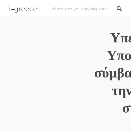
i-greece
Υπ
Υπο
σύμβα
τη
σ