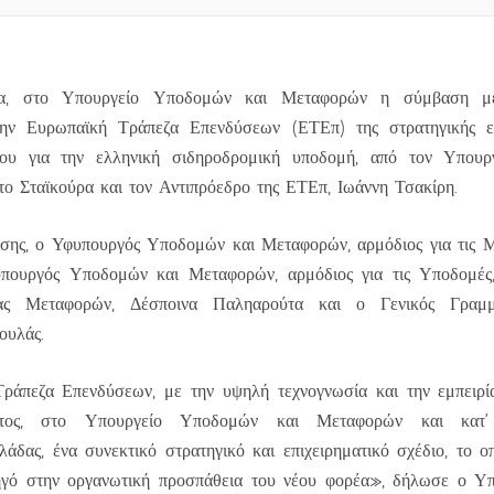
ρα, στο Υπουργείο Υποδομών και Μεταφορών η σύμβαση με 
την Ευρωπαϊκή Τράπεζα Επενδύσεων (ΕΤΕπ) της στρατηγικής ε
δίου για την ελληνική σιδηροδρομική υποδομή, από τον Υπου
 Σταϊκούρα και τον Αντιπρόεδρο της ΕΤΕπ, Ιωάννη Τσακίρη.
ίσης, ο Υφυπουργός Υποδομών και Μεταφορών, αρμόδιος για τις 
πουργός Υποδομών και Μεταφορών, αρμόδιος για τις Υποδομές,
έας Μεταφορών, Δέσποινα Παληαρούτα και ο Γενικός Γραμμ
ουλάς.
πεζα Επενδύσεων, με την υψηλή τεχνογνωσία και την εμπειρία
ατος, στο Υπουργείο Υποδομών και Μεταφορών και κατ’
άδας, ένα συνεκτικό στρατηγικό και επιχειρηματικό σχέδιο, το ο
ηγό στην οργανωτική προσπάθεια του νέου φορέα», δήλωσε ο 