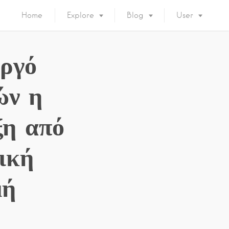
Home
Explore
Blog
User
ργό
ών η
ξη από
ική
μή