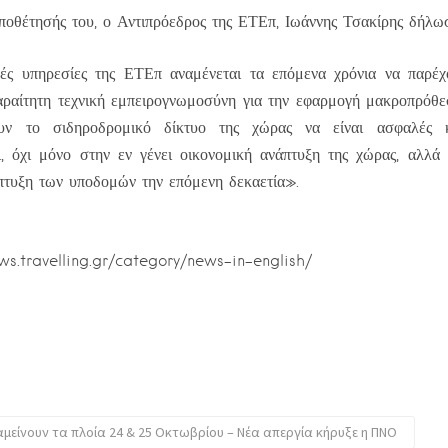
οποθέτησής του, ο Αντιπρόεδρος της ΕΤΕπ, Ιωάννης Τσακίρης δήλω
ές υπηρεσίες της ΕΤΕπ αναμένεται τα επόμενα χρόνια να παρέχ
αραίτητη τεχνική εμπειρογνωμοσύνη για την εφαρμογή μακροπρόθε
ν το σιδηροδρομικό δίκτυο της χώρας να είναι ασφαλές κα
, όχι μόνο στην εν γένει οικονομική ανάπτυξη της χώρας, αλλά 
πτυξη των υποδομών την επόμενη δεκαετία».
ews.travelling.gr/category/news-in-english/
μείνουν τα πλοία 24 & 25 Οκτωβρίου – Νέα απεργία κήρυξε η ΠΝΟ