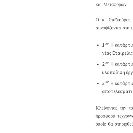
και Μεταφορών.
Ο κ. Σταϊκούρας 
συνοψίζονται στα ε
ον
1
. Η κατάρτι
νέας Εταιρεία
ον
2
. Η κατάρτ
υλοποίηση έργ
ον
3
. Η κατάρτ
αποτελεσματικ
Κλείνοντας την τ
προσφορά τεχνογν
οποίο θα στηριχθε