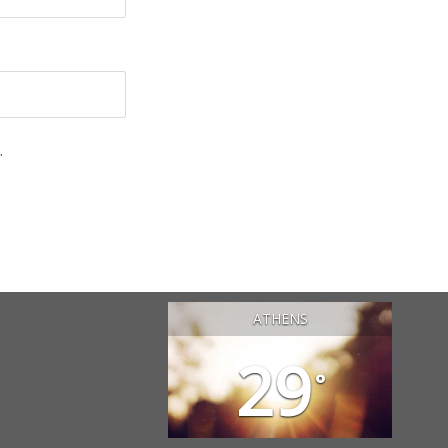
.
ATHENS
29
°