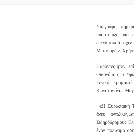
Υπεγράφη, σήμε
υποστήριξη από 
επενδυτικού σχε
Μεταφορών, Χρήστο
Παρόντες ήταν, επ
Οικονόμου, ο Υφυ
Γενική Γραμματ
Κωνσταντίνος Μαγ
«Η Ευρωπαϊκή Τρά
άνευ ανταλλάγμ
Σιδηρόδρομους Ελλ
έναν πολύτιμο οδ