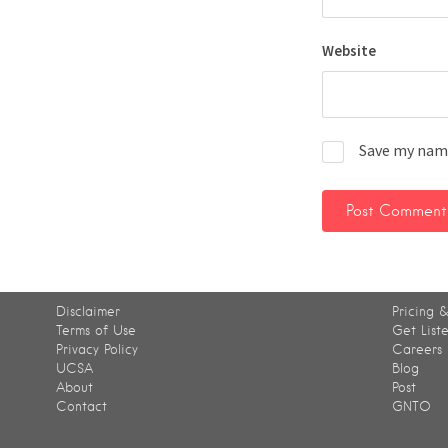
Website
Save my name
Disclaimer
Pricing &
Terms of Use
Get List
Privacy Policy
Careers
UCSA
Blog
About
Post
Contact
GNTO