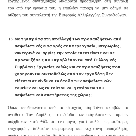
εργαζόμενος συνταξιούχος δικαιούται προσαύξηση στη σύνταξή
του από την εργασία του, η επιπλέον παροχή να μην οδηγεί σε
αύξηση του συντελεστή της Εισφοράς Αλληλεγγύης Συνταξιούχων.
Με την πρόσφατη απαλλαγή των προσαυξήσεων από
ασφαλιστικές εισφορές σε υπερεργασία, υπερωρίες,
νυκτερινά και αργίες την οποία επεκτείνετε και σε
προσαυξήσεις που προβλέπονται από Συλλογικές
Συμβάσεις Εργασίας καθώς και σε προσαυξήσεις που
χορηγούνται οικειοθελώς από τον εργοδότη δεν
τίθενται σε κίνδυνο τα έσοδα των ασφαλιστικών
ταμείων και ως εκ τούτου και η επάρκεια του
ασφαλιστικού συστήματος της χώρας;
Όπως αποδεικνύεται από τα στοιχεία, συμβαίνει ακριβώς το
αντίθετο. Τον Απρίλιο, τα έσοδα των ασφαλιστικών ταμείων
αυξήθηκαν κατά 48% σε ένα μήνα, γιατί πολύ περισσότερες
επιχειρήσεις δήλωσαν υπερωριακή και νυχτερινή απασχόληση,
αργίες και υπερεργασία. Αντίστοιχα, οι αποδοχές των εργαζομένων