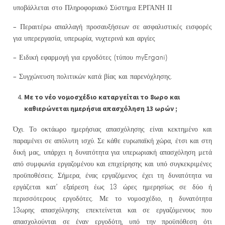
υποβάλλεται στο Πληροφοριακό Σύστημα ΕΡΓΑΝΗ ΙΙ
– Περαιτέρω απαλλαγή προσαυξήσεων σε ασφαλιστικές εισφορές
για υπερεργασία, υπερωρία, νυχτερινά και αργίες
– Ειδική εφαρμογή για εργοδότες (τύπου myErgani)
– Συγχώνευση πολιτικών κατά βίας και παρενόχλησης.
Με το νέο νομοσχέδιο καταργείται το 8ωρο και
καθιερώνεται ημερήσια απασχόληση 13 ωρών ;
Όχι. Το οκτάωρο ημερήσιας απασχόλησης είναι κεκτημένο και
παραμένει σε απόλυτη ισχύ. Σε κάθε ευρωπαϊκή χώρα, έτσι και στη
δική μας, υπάρχει η δυνατότητα για υπερωριακή απασχόληση μετά
από συμφωνία εργαζομένου και επιχείρησης και υπό συγκεκριμένες
προϋποθέσεις. Σήμερα, ένας εργαζόμενος έχει τη δυνατότητα να
εργάζεται κατ’ εξαίρεση έως 13 ώρες ημερησίως σε δύο ή
περισσότερους εργοδότες. Με το νομοσχέδιο, η δυνατότητα
13ωρης απασχόλησης επεκτείνεται και σε εργαζόμενους που
απασχολούνται σε έναν εργοδότη, υπό την προϋπόθεση ότι