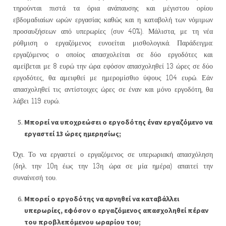
τηρούνται πιστά τα όρια ανάπαυσης και μέγιστου ορίου
εβδομαδιαίων ωρών εργασίας καθώς και η καταβολή των νόμιμων
προσαυξήσεων από υπερωρίες (συν 40%). Μάλιστα, με τη νέα
ρύθμιση ο εργαζόμενος ευνοείται μισθολογικά. Παράδειγμα:
εργαζόμενος ο οποίος απασχολείται σε δύο εργοδότες και
αμείβεται με 8 ευρώ την ώρα εφόσον απασχοληθεί 13 ώρες σε δύο
εργοδότες, θα αμειφθεί με ημερομίσθιο ύψους 104 ευρώ. Εάν
απασχοληθεί τις αντίστοιχες ώρες σε έναν και μόνο εργοδότη, θα
λάβει 119 ευρώ.
Μπορεί να υποχρεώσει ο εργοδότης έναν εργαζόμενο να
εργαστεί 13 ώρες ημερησίως;
Όχι. Το να εργαστεί ο εργαζόμενος σε υπερωριακή απασχόληση
(δηλ. την 10η έως την 13η ώρα σε μία ημέρα) απαιτεί την
συναίνεσή του.
Μπορεί ο εργοδότης να αρνηθεί να καταβάλλει
υπερωρίες, εφόσον ο εργαζόμενος απασχοληθεί πέραν
του προβλεπόμενου ωραρίου του;