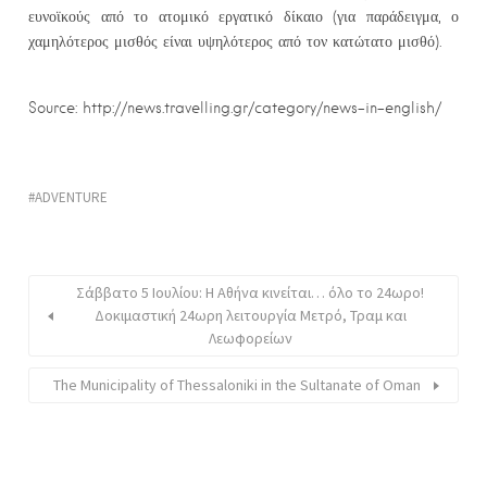
ευνοϊκούς από το ατομικό εργατικό δίκαιο (για παράδειγμα, ο
χαμηλότερος μισθός είναι υψηλότερος από τον κατώτατο μισθό).
Source: http://news.travelling.gr/category/news-in-english/
ADVENTURE
Σάββατο 5 Ιουλίου: Η Αθήνα κινείται… όλο το 24ωρο!
Δοκιμαστική 24ωρη λειτουργία Μετρό, Τραμ και
Λεωφορείων
The Municipality of Thessaloniki in the Sultanate of Oman