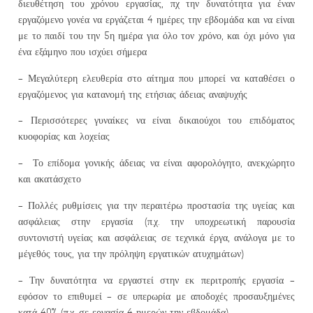
διευθέτηση του χρόνου εργασίας, πχ την δυνατότητα για έναν
εργαζόμενο γονέα να εργάζεται 4 ημέρες την εβδομάδα και να είναι
με το παιδί του την 5η ημέρα για όλο τον χρόνο, και όχι μόνο για
ένα εξάμηνο που ισχύει σήμερα
– Μεγαλύτερη ελευθερία στο αίτημα που μπορεί να καταθέσει ο
εργαζόμενος για κατανομή της ετήσιας άδειας αναψυχής
– Περισσότερες γυναίκες να είναι δικαιούχοι του επιδόματος
κυοφορίας και λοχείας
– Το επίδομα γονικής άδειας να είναι αφορολόγητο, ανεκχώρητο
και ακατάσχετο
– Πολλές ρυθμίσεις για την περαιτέρω προστασία της υγείας και
ασφάλειας στην εργασία (π.χ. την υποχρεωτική παρουσία
συντονιστή υγείας και ασφάλειας σε τεχνικά έργα, ανάλογα με το
μέγεθός τους, για την πρόληψη εργατικών ατυχημάτων)
– Την δυνατότητα να εργαστεί στην εκ περιτροπής εργασία –
εφόσον το επιθυμεί – σε υπερωρία με αποδοχές προσαυξημένες
κατά 40% (π.χ. σε εργασία 4 ημερών την εβδομάδα)