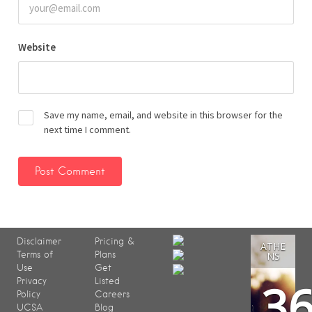
Website
Save my name, email, and website in this browser for the
next time I comment.
Disclaimer
Pricing &
ATHE
Terms of
Plans
NS
Use
Get
3
Privacy
Listed
Policy
Careers
UCSA
Blog