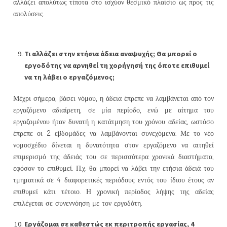
αλλάζει απολύτως τίποτα στο ισχύον θεσμικό πλαίσιο ως προς τις
απολύσεις.
Τι αλλάζει στην ετήσια άδεια αναψυχής; Θα μπορεί ο
εργοδότης να αρνηθεί τη χορήγησή της όποτε επιθυμεί
να τη λάβει ο εργαζόμενος;
Μέχρι σήμερα, βάσει νόμου, η άδεια έπρεπε να λαμβάνεται από τον
εργαζόμενο αδιαίρετη, σε μία περίοδο, ενώ με αίτημα του
εργαζομένου ήταν δυνατή η κατάτμηση του χρόνου αδείας, ωστόσο
έπρεπε οι 2 εβδομάδες να λαμβάνονται συνεχόμενα. Με το νέο
νομοσχέδιο δίνεται η δυνατότητα στον εργαζόμενο να αιτηθεί
επιμερισμό της άδειάς του σε περισσότερα χρονικά διαστήματα,
εφόσον το επιθυμεί. Π.χ. θα μπορεί να λάβει την ετήσια άδειά του
τμηματικά σε 4 διαφορετικές περιόδους εντός του ίδιου έτους αν
επιθυμεί κάτι τέτοιο. Η χρονική περίοδος λήψης της αδείας
επιλέγεται σε συνεννόηση με τον εργοδότη.
Εργάζομαι σε καθεστώς εκ περιτροπής εργασίας, 4