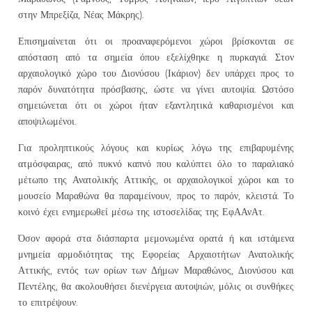
στην Μπρεξίζα, Νέας Μάκρης).
Επισημαίνεται ότι οι προαναφερόμενοι χώροι βρίσκονται σε
απόσταση από τα σημεία όπου εξελίχθηκε η πυρκαγιά. Στον
αρχαιολογικό χώρο του Διονύσου (Ικάριον) δεν υπάρχει προς το
παρόν δυνατότητα πρόσβασης, ώστε να γίνει αυτοψία. Ωστόσο
σημειώνεται ότι οι χώροι ήταν εξαντλητικά καθαρισμένοι και
αποψιλωμένοι.
Για προληπτικούς λόγους και κυρίως λόγω της επιβαρυμένης
ατμόσφαιρας, από πυκνό καπνό που καλύπτει όλο το παραλιακό
μέτωπο της Ανατολικής Αττικής, οι αρχαιολογικοί χώροι και το
μουσείο Μαραθώνα θα παραμείνουν, προς το παρόν, κλειστά. Το
κοινό έχει ενημερωθεί μέσω της ιστοσελίδας της ΕφΑΑνΑτ.
Όσον αφορά στα διάσπαρτα μεμονωμένα ορατά ή και ιστάμενα
μνημεία αρμοδιότητας της Εφορείας Αρχαιοτήτων Ανατολικής
Αττικής, εντός των ορίων των Δήμων Μαραθώνος, Διονύσου και
Πεντέλης, θα ακολουθήσει διενέργεια αυτοψιών, μόλις οι συνθήκες
το επιτρέψουν.