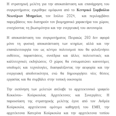
Η στρατηγική μελέτη για την αποκατάσταση και επανάχρηση του
Κεντρικό Συμβούλιο
συγκροτήματος εγκρίθηκε ομόφωνα από το
Νεωτέρων Μνημείων,
τον Ιούλιο 2024, και περιλαμβάνει
παρεμβάσεις που διατηρούν τον βιομηχανικό χαρακτήρα του χώρου,
ενισχύοντας τη βιωσιμότητα και την ενεργειακή του αυτονομία.
Η αποκατάσταση του συγκροτήματος Πειραιώς 260 δεν αφορά
μόνο τη φυσική αποκατάσταση των κτηρίων, αλλά και την
επαναλειτουργία του ως κέντρο πολιτισμού που θα φιλοξενήσει
εκθέσεις, παραστάσεις, συνέδρια και άλλες πολιτιστικές και
καλλιτεχνικές εκδηλώσεις. Ο χώρος θα ενσωματώνει καινοτόμες
υποδομές και τεχνολογίες, διασφαλίζοντας την αειφορία και την
ενεργειακή αποδοτικότητα, ενώ θα δημιουργήσει νέες θέσεις
εργασίας και θα συμβάλει στην τοπική οικονομία.
Την εκπόνηση των μελετών ανέλαβε το αρχιτεκτονικό γραφείο
Κοκκίνου- Κούρκουλας Αρχιτέκτονες και Συνεργάτες. Η
παρουσίαση της στρατηγικής μελέτης έγινε από τον Ανδρέα
Κούρκουλα, αρχιτέκτονα ομότιμο καθηγητή του ΕΜΠ, την
αρχιτέκτονα Κατερίνα Κούρκουλα και την αρχιτέκτονα τοπίου