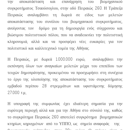
την αποκατάσταση και επανάχρηση του βιομηχανικού
συγκροτήματος Τσαούσογλου, στην οδό Πειραιώς 260. Η Τράπεζα
Πειραιώς αναλαμβάνει τη δωρεά σε είδος των μελετών
αποκατάστασης του συνόλου του βιομηχανικού συγκροτήματος,
ανοίγοντας τον δρόμο για τη δημιουργία ενός σύγχρονου και
βιώσιμου πολιτιστικού πόλου, που να αναδεικνύει την πολιτιστική
κληρονομιά, αλλά και να προσφέρει νέες ευκαιρίες για τον
πολιτιστικό και καλλιτεχνικό τομέα της Αθήνας.
Η Πειραιώς, με δωρεά 1.000.000 ευρώ, αναλαμβάνει την
εκπόνηση όλων των αναγκαίων μελετών μέχρι του επιπέδου των
τευχών δημοπράτησης, προκειμένου να προσχωρήσει στη συνέχεια
το έργο της υλοποίησης της αποκατάστασης του συγκροτήματος
εμβαδού περίπου 28 στρεμμάτων και υφιστάμενης δόμησης
27.000 τ.μ,
Η υπογραφή της συμφωνίας έχει ιδιαίτερη σημασία για την
ευρύτερη περιοχή αλλά και για την Αθήνα στο σύνολό της, καθώς
το συγκρότημα Πειραιώς 260 αποτελεί συγκρότημα βιομηχανικών
κτηρίων, κηρυγμένων από το ΥΠΠΟ, ως σημείο αναφοράς της