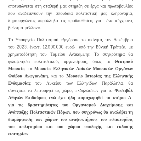
αποτυπώνεται στη σταθερή μας στήριξη σε έργα και πρωτοβουλίες
που αναδεικνύουν την σπουδαία πολιτιστική μας κληρονομιά,
δημιουργώντας παράλληλα τις προϋποθέσεις για ένα σύγχρονο,
βιώσιμο μέλλον».
Το Υπουργείο Πολιτισμού εξαγόρασε το ακίνητο, τον Δεκέμβριο
του 2023, έναντι 12.600.000 ευρώ από την Εθνική Τράπεζα, με
χρηματοδότηση του Ταμείου Ανάκαμψης. Το συγκρότημα θα
Θεατρικό
φιλοξενήσει πολιτιστικούς οργανισμούς, όπως το
Μουσείο
Μουσείο Ελληνικών Λαϊκών Μουσικών Οργάνων
, το
Φοίβου Ανωγιανάκη
Μουσείο Ιστορίας της Ελληνικής
, και το
Ενδυμασίας
του Λυκείου των Ελληνίδων. Παράλληλα, θα
Φεστιβάλ
συνεχίσει να λειτουργεί ως χώρος εκδηλώσεων για το
Αθηνών-Επιδαύρου, ενώ έχει ήδη παραχωρηθεί το κτήριο Α
για τις δραστηριότητες του Οργανισμού Διαχείρισης και
Ανάπτυξης Πολιτιστικών Πόρων, που συγχρόνως θα αναλάβει τη
διαμόρφωση των χώρων του αναψυκτήριου, του εστιατορίου,
του πωλητηρίου και του χώρου υποδοχής και έκδοσης
εισιτηρίων
.