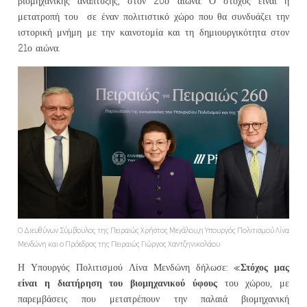
βιομηχανικής ανάπτυξης, στον 20ο αιώνα. Ο στόχος είναι η
μετατροπή του σε έναν πολιτιστικό χώρο που θα συνδυάζει την
ιστορική μνήμη με την καινοτομία και τη δημιουργικότητα στον
21ο αιώνα.
Ο Διευθύνων Σύμβουλος της Πειραιώς Χρήστος Μεγάλου,η Υπουργός Πολιτισμού Λίνα
Μενδώνη και ο Πρόεδρος της Πειραιώς Γιώργος Χαντζηνικολάου
Στόχος μας
Η Υπουργός Πολιτισμού Λίνα Μενδώνη δήλωσε: «
είναι η διατήρηση του βιομηχανικού ύφους
του χώρου, με
παρεμβάσεις που μετατρέπουν την παλαιά βιομηχανική