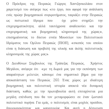
Ο Πρόεδρος της Πειραιώς Γιώργος Χαντζηνικολάου στον
χαιρετισμό του ανέφερε πως «το έργο, που αφορά την ανάπλαση
ενός πρώην βιομηχανικού συγκροτήματος, ταιριάζει στην Πειραιώς
ως πιστωτικό ίδρυμα που όχι μόνο στηρίζει την
επιχειρηματικότητα, αλλά ταυτόχρονα αναδεικνύει και την
επιχειρηματική και βιομηχανική κληρονομιά της χώρας»,
επισημαίνοντας το δίκτυο εννέα Μουσείων του Πολιτιστικού
Ιδρύματος του Ομίλου Πειραιώς (ΠΙΟΠ), «σκοπός του οποίου
είναι η διάσωση και προβολή της υλικής και άυλής πολιτιστικής
κληρονομιάς της χώρας μας».
Ο Διευθύνων Σύμβουλος της Τράπεζας Πειραιώς, Χρήστος
Μεγάλου, ανέφερε ότι «με τη δωρεά μας για την εκπόνηση των
απαραίτητων μελετών, κάνουμε ένα σημαντικό βήμα για την
αποκατάσταση του Πειραιώς 260. Ένας χώρος με ιδιαίτερη
βιομηχανική και πολιτιστική ιστορία αποκτά νέα δυναμική
διάσταση, καθώς με την πρωτοβουλία αυτή επιταχύνεται μια
μεγάλη επένδυση που θα τον μεταμορφώσει σε έναν ζωντανό
πολιτιστικό πυρήνα. Για εμάς, ο πολιτισμός είναι μοχλός προόδου,
δημιουργικότητας και καινοτομίας. Και αυτή η δέσμευση