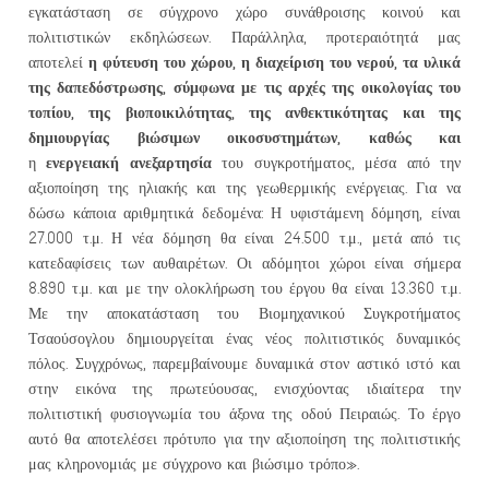
εγκατάσταση σε σύγχρονο χώρο συνάθροισης κοινού και
πολιτιστικών εκδηλώσεων. Παράλληλα, προτεραιότητά μας
η φύτευση του χώρου, η διαχείριση του νερού, τα υλικά
αποτελεί
της δαπεδόστρωσης, σύμφωνα με τις αρχές της οικολογίας του
τοπίου, της βιοποικιλότητας, της ανθεκτικότητας και της
δημιουργίας βιώσιμων οικοσυστημάτων, καθώς και
ενεργειακή ανεξαρτησία
η
του συγκροτήματος, μέσα από την
αξιοποίηση της ηλιακής και της γεωθερμικής ενέργειας. Για να
δώσω κάποια αριθμητικά δεδομένα: Η υφιστάμενη δόμηση, είναι
27.000 τ.μ. Η νέα δόμηση θα είναι 24.500 τ.μ., μετά από τις
κατεδαφίσεις των αυθαιρέτων. Οι αδόμητοι χώροι είναι σήμερα
8.890 τ.μ. και με την ολοκλήρωση του έργου θα είναι 13.360 τ.μ.
Με την αποκατάσταση του Βιομηχανικού Συγκροτήματος
Τσαούσογλου δημιουργείται ένας νέος πολιτιστικός δυναμικός
πόλος. Συγχρόνως, παρεμβαίνουμε δυναμικά στον αστικό ιστό και
στην εικόνα της πρωτεύουσας, ενισχύοντας ιδιαίτερα την
πολιτιστική φυσιογνωμία του άξονα της οδού Πειραιώς. Το έργο
αυτό θα αποτελέσει πρότυπο για την αξιοποίηση της πολιτιστικής
μας κληρονομιάς με σύγχρονο και βιώσιμο τρόπο».