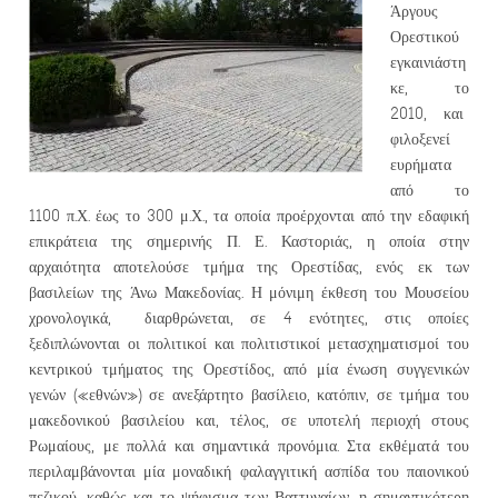
Άργους
Ορεστικού
εγκαινιάστη
κε, το
2010, και
φιλοξενεί
ευρήματα
από το
1100 π.Χ. έως το 300 μ.Χ., τα οποία προέρχονται από την εδαφική
επικράτεια της σημερινής Π. Ε. Καστοριάς, η οποία στην
αρχαιότητα αποτελούσε τμήμα της Ορεστίδας, ενός εκ των
βασιλείων της Άνω Μακεδονίας. Η μόνιμη έκθεση του Μουσείου
χρονολογικά, διαρθρώνεται, σε 4 ενότητες, στις οποίες
ξεδιπλώνονται οι πολιτικοί και πολιτιστικοί μετασχηματισμοί του
κεντρικού τμήματος της Ορεστίδος, από μία ένωση συγγενικών
γενών («εθνών») σε ανεξάρτητο βασίλειο, κατόπιν, σε τμήμα του
μακεδονικού βασιλείου και, τέλος, σε υποτελή περιοχή στους
Ρωμαίους, με πολλά και σημαντικά προνόμια. Στα εκθέματά του
περιλαμβάνονται μία μοναδική φαλαγγιτική ασπίδα του παιονικού
πεζικού, καθώς και το ψήφισμα των Βαττυναίων, η σημαντικότερη