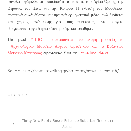
σύνολο, εφάμιλλο σε σπουδαιότητα με αυτό του Αγίου Όρους, της
Βέροιας, του Σινά και της Κύπρου. Η έκθεση του Μουσείου
εποπτικά συνδυάζεται με ψηφιακά ερμηνευτικά μέσα, ενώ διαθέτει
και χώρους ανάπαυσης για τους επισκέπτες. Στο υπόγειο
στεγάζονται εργαστήριο συντήρησης και αποθήκες.
The post
ΥΠΠΟ: Πιστοποιούνται δύο ακόμη μουσεία, το
Αρχαιολογικό Μουσείο Αργους Ορεστικού και το Βυζαντινό
Μουσείο Καστοριάς
appeared first on
Travelling News
.
Source: http://news.travelling.gr/category/news-in-english/
ADVENTURE
Thirty New Public Buses Enhance Suburban Transit in
Attica