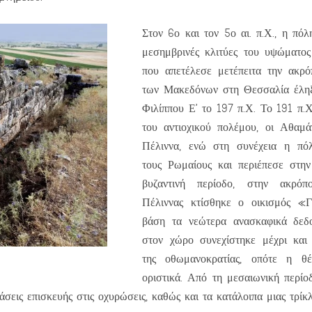
Στον 6ο και τον 5ο αι. π.Χ., η πόλ
μεσημβρινές κλιτύες του υψώματος
που απετέλεσε μετέπειτα την ακρό
των Μακεδόνων στη Θεσσαλία έληξ
Φιλίππου Ε’ το 197 π.Χ. Το 191 π.Χ
του αντιοχικού πολέμου, οι Αθαμά
Πέλιννα, ενώ στη συνέχεια η πό
τους Ρωμαίους και περιέπεσε στην
βυζαντινή περίοδο, στην ακρόπ
Πέλιννας κτίσθηκε ο οικισμός «Γ
βάση τα νεώτερα ανασκαφικά δεδ
στον χώρο συνεχίστηκε μέχρι και
της οθωμανοκρατίας, οπότε η θέ
οριστικά. Από τη μεσαιωνική περίο
άσεις επισκευής στις οχυρώσεις, καθώς και τα κατάλοιπα μιας τρίκλ