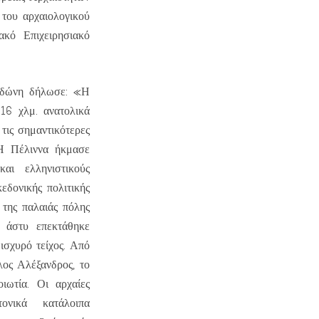
 του αρχαιολογικού
ακό Επιχειρησιακό
νδώνη δήλωσε: «Η
 16 χλμ. ανατολικά
τις σημαντικότερες
 Η Πέλιννα ήκμασε
αι ελληνιστικούς
εδονικής πολιτικής
 της παλαιάς πόλης
ο άστυ επεκτάθηκε
ισχυρό τείχος. Από
ος Αλέξανδρος, το
ιωτία. Οι αρχαίες
ονικά κατάλοιπα