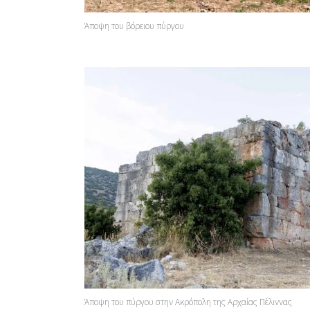
Άποψη του βόρειου πύργου
Άποψη του πύργου στην Ακρόπολη της Αρχαίας Πέλιννας