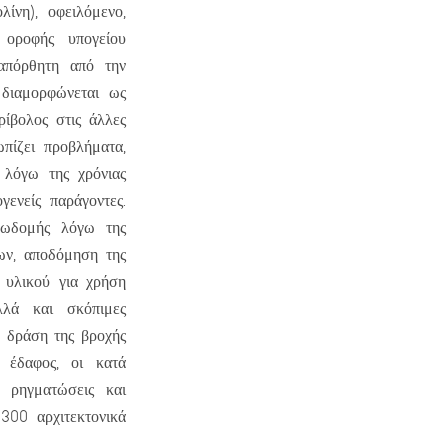
ίνη), οφειλόμενο,
 οροφής υπογείου
απόρθητη από την
 διαμορφώνεται ως
ρίβολος στις άλλες
ωπίζει προβλήματα,
 λόγω της χρόνιας
γενείς παράγοντες.
νωδομής λόγω της
των, αποδόμηση της
 υλικού για χρήση
λλά και σκόπιμες
 δράση της βροχής
έδαφος, οι κατά
 ρηγματώσεις και
300 αρχιτεκτονικά