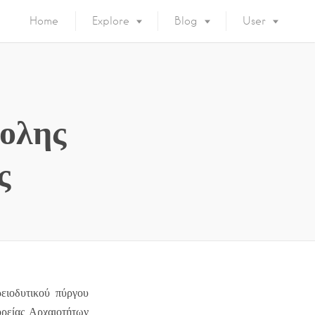
Home
Explore
Blog
User
ολης
ς
ειοδυτικού πύργου
ορείας Αρχαιοτήτων