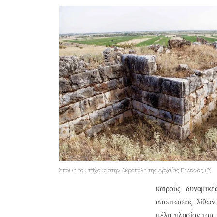
Άποψη του τείχους στην Ακρόπολη της Αρχαίας Πέλιννας (2)
καιρούς δυναμικ
αποπτώσεις λίθων
μέλη πλησίον του 