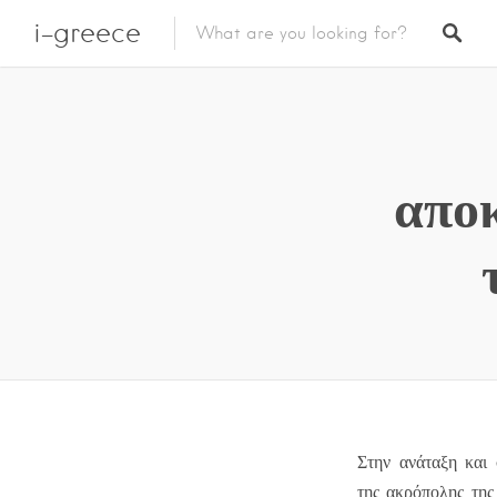
i-greece
απο
Στην ανάταξη και
της ακρόπολης της