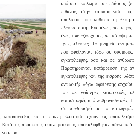
απότομο κοίλωμα του εδάφους (δολ
πιθανόν, στην κατακρήμνιση της
σπηλαίου, που καθιστά τη θέση 
πλευρά αυτή. Επομένως το τείχος
ένας τραπεζιόσχημος σε κάτοψη πε
τρεις πλευρές. Το μνημείο αντιμετ
που οφείλονται τόσο σε φυσικούς,
εγκατάλειψης, όσο και σε ανθρωπο
Παρατηρούνται κατάρρευση της α
εγκατάλειψης και της εισροής υδά
ανωδομής λόγω αφαίρεσης αρχαίου
του σε νεώτερες κατασκευές, α
καταστροφές από λαθρανασκαφές. Η
σε συνδυασμό με το κατωφερές 
ές καταπονήσεις και η πυκνή βλάστηση έχουν ως αποτέλεσμα
. Κατά τις πρόσφατες αποχωματώσεις αποκαλύφθηκαν πάνω από 
μνημείου.