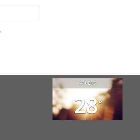
.
ATHENS
28
°