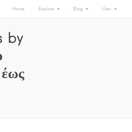
Home
Explore
Blog
User
s by
ο
 έως