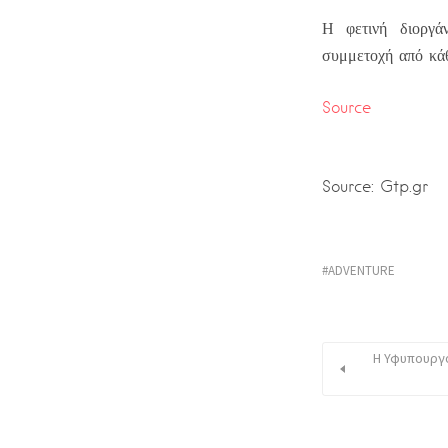
Η φετινή διοργά
συμμετοχή από κά
Source
Source: Gtp.gr
ADVENTURE
Η Υφυπουργό