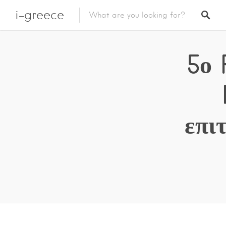
i-greece
5ο 
επι