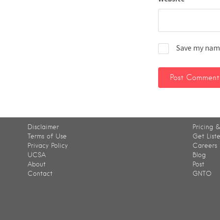
Save my name
Disclaimer
Pricing &
Terms of Use
Get List
Privacy Policy
Careers
UCSA
Blog
About
Post
Contact
GNTO