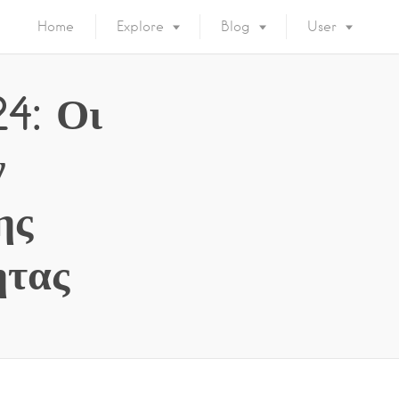
Home
Explore
Blog
User
4: Οι
ν
ης
ητας