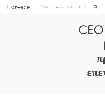
i-greece
CEO 
π
επε