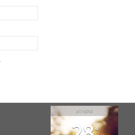
.
ATHENS
28
°