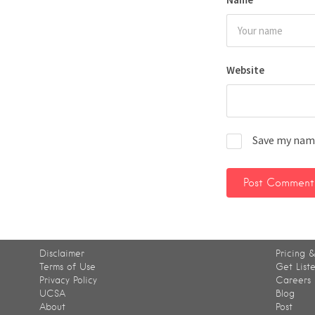
Website
Save my name
Disclaimer
Pricing &
Terms of Use
Get List
Privacy Policy
Careers
UCSA
Blog
About
Post