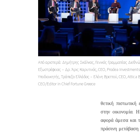
Από αριστερά: Δημήτρης Σκάλκος, Γενικός Γραμματέας Διεθν
Εξωστρέφειας – Δρ. Άρις Καρυτινός, CEO, Prodea Investment
Υποδιοικητής, Τράπεζα Ελλάδος – Ελένη Βρεττού, CEO, Attica 
CEO/Editor in Chief Fortune Greece
θετική πιστωτική
στην οικονομία. 
αφορά άμεσα και τ
πράσινη μετάβαση σ