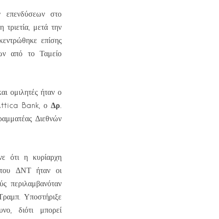
ν επενδύσεων στο
 τριετία, μετά την
κεντρώθηκε επίσης
ων από το Ταμείο
ι ομιλητές ήταν ο
Δρ.
ttica Bank, ο
Γραμματέας Διεθνών
ε ότι η κυρίαρχη
ς του ΔΝΤ ήταν οι
ούς περιλαμβανόταν
 Τραμπ. Υποστήριξε
νο, διότι μπορεί