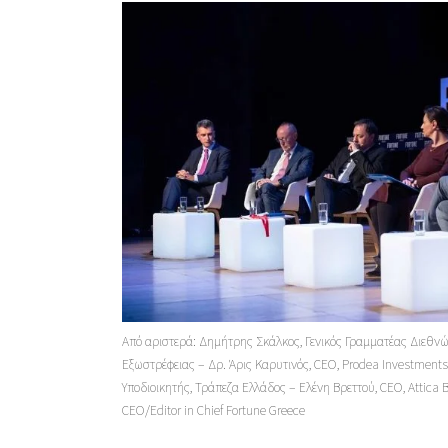
Από αριστερά: Δημήτρης Σκάλκος, Γενικός Γραμματέας Διεθν
Εξωστρέφειας – Δρ. Άρις Καρυτινός, CEO, Prodea Investment
Υποδιοικητής, Τράπεζα Ελλάδος – Ελένη Βρεττού, CEO, Attica 
CEO/Editor in Chief Fortune Greece