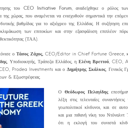
CEO Initiative Forum
ήτησης του
, αναδείχθηκε ο ρόλος τω
α της χώρας, που αναμένεται να ενισχυθούν σημαντικά την επόμενη
νδυτικής βαθμίδας για το αξιόχρεο της Ελλάδας. Η συζήτηση επι
οκλιμάκωση των επιτοκίων και στην εξασφάλιση επιπλέον πόρ
θεκτικότητας (ΤΑΑ).
Τάσος Ζάχος,
τόνισε ο
CEO/Editor in Chief Fortune Greece, κα
δης
Ελένη Βρεττού
, Υποδιοικητής, Τράπεζα Ελλάδος, η
, CEO, A
Δημήτρης Σκάλκος
 CEO, Prodea Investments και ο
, Γενικός 
εων & Εξωστρέφειας.
Θεόδωρος Πελαγίδης
Ο
επεσήμαν
λέξη στις τελευταίες συναντήσει
γεωπολιτικοί κίνδυνοι, και σε αυτ
και μια πιθανή νίκη του Ντόναλντ
ότι η εκλογή του συνιστά κίνδυ