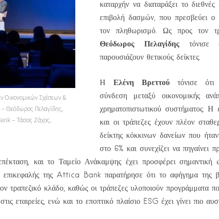
καταρχήν να διαταράξει το διεθνές 
επιβολή δασμών, που πρεσβεύει ο 
τον πληθωρισμό. Ως προς τον τρ
Θεόδωρος Πελαγίδης
τόνισε ό
παρουσιάζουν θετικούς δείκτες.
Ελένη Βρεττού
Η
τόνισε ότι 
σύνδεση μεταξύ οικονομικής ανά
ών Οικονομικών Σχέσεων &
χρηματοπιστωτικού συστήματος. Η 
s – Θεόδωρος Πελαγίδης,
Bank – Τάσος Ζάχος,
και οι τράπεζες έχουν πλέον σταθε
δείκτης κόκκινων δανείων που ήταν
στο 6% και συνεχίζει να πηγαίνει π
 επέκταση, και το Ταμείο Ανάκαμψης έχει προσφέρει σημαντική 
Η επικεφαλής της Attica Bank παρατήρησε ότι το αφήγημα της β
ον τραπεζικό κλάδο, καθώς οι τράπεζες υλοποιούν προγράμματα π
τις εταιρείες, ενώ και το εποπτικό πλαίσιο ESG έχει γίνει πιο αυσ