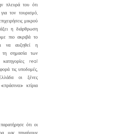
ην πλευρά του ότι
για τον τουρισμό,
επιχειρήσεις μικρού
λάξει η διάρθρωση
υμε πιο ακριβά το
αι να αυξηθεί η
σε τη σημασία των
 κατηγορίες real
φορά τις υποδομές,
λλάδα οι ξένες
 «πράσινα» κτίρια
παρατήρησε ότι οι
ρα μας πηγαίνουν