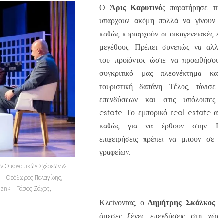
Άρις Καρυτινό
Ο
ς παρατήρησε τ
υπάρχουν ακόμη πολλά να γίνουν 
καθώς κυριαρχούν οι οικογενειακές 
μεγέθους. Πρέπει συνεπώς να αλ
του προϊόντος ώστε να προωθήσο
συγκριτικό μας πλεονέκτημα κ
τουριστική δαπάνη. Τέλος, τόνι
επενδύσεων και στις υπόλοιπες
estate. Το εμπορικό real estate α
καθώς για να έρθουν στην Ε
επιχειρήσεις πρέπει να μπουν σε
γραφείων.
ών Οικονομικών Σχέσεων &
s – Θεόδωρος Πελαγίδης,
Bank – Τάσος Ζάχος,
Δημήτρης Σκάλκος
Κλείνοντας, ο
άμεσες ξένες επενδύσεις στη χώ