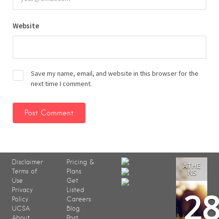
Website
Save my name, email, and website in this browser for the
next time I comment.
Disclaimer
Pricing &
ATHE
Terms of
Plans
NS
Use
Get
2
Privacy
Listed
Policy
Careers
UCSA
Blog
About
Post