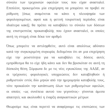
σύνολο των τρεχουσών οφειλών τους που είχαν ανασταλεί.
Επιπλέον, προκειμένου μία επιχείρηση να μπορέσει να προβεί σε
ρύθμιση (όπως αναμένεται να κάνει η πλειοψηφία των
φορολογουμένων, αφού και η φετινή τουριστική περίοδος είναι
ιδιαίτερα κακή), θα πρέπει να καταβάλει το σύνολο των δόσεων
της επιστρεπτέας προκαταβολής που έχουν ανασταλεί, οι οποίες
αυτή τη στιγμή είναι δέκα τον αριθμό.
Όπως μπορείτε να αντιληφθείτε, αυτό είναι απολύτως αδύνατο
κατά την συγκεκριμένη συγκυρία, δεδομένου ότι αν μια επιχείρηση
είχε την ρευστότητα για να καταβάλει τις δόσεις αυτές
εμπρόθεσμα θα το είχε ήδη κάνει και δεν θα βρισκόταν σε αυτή τη
δύσκολη θέση. Σύμφωνα δε με τις νέες εγκυκλίους της ΑΑΔΕ, αν
οι τρέχουσες φορολογικές υποχρεώσεις δεν καταβληθούν ή
ρυθμιστούν εντός δύο μηνών από την ημερομηνία καταβολής τους,
τότε προκαλούν την κατάπτωση όλων των ρυθμισμένων οφειλών,
οι οποίες -ως συνέπεια αυτού του γεγονότος- γίνονται άμεσα
απαιτητές και ακολουθεί η έναρξη αναγκαστικών μέτρων.
Θεωρούμε πως είναι περιττό να αναφέρουμε τις επιπτώσεις των