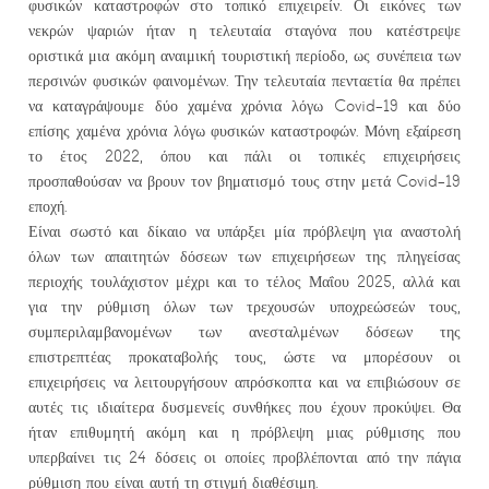
φυσικών καταστροφών στο τοπικό επιχειρείν. Οι εικόνες των
νεκρών ψαριών ήταν η τελευταία σταγόνα που κατέστρεψε
οριστικά μια ακόμη αναιμική τουριστική περίοδο, ως συνέπεια των
περσινών φυσικών φαινομένων. Την τελευταία πενταετία θα πρέπει
να καταγράψουμε δύο χαμένα χρόνια λόγω Covid-19 και δύο
επίσης χαμένα χρόνια λόγω φυσικών καταστροφών. Μόνη εξαίρεση
το έτος 2022, όπου και πάλι οι τοπικές επιχειρήσεις
προσπαθούσαν να βρουν τον βηματισμό τους στην μετά Covid-19
εποχή.
Είναι σωστό και δίκαιο να υπάρξει μία πρόβλεψη για αναστολή
όλων των απαιτητών δόσεων των επιχειρήσεων της πληγείσας
περιοχής τουλάχιστον μέχρι και το τέλος Μαΐου 2025, αλλά και
για την ρύθμιση όλων των τρεχουσών υποχρεώσεών τους,
συμπεριλαμβανομένων των ανεσταλμένων δόσεων της
επιστρεπτέας προκαταβολής τους, ώστε να μπορέσουν οι
επιχειρήσεις να λειτουργήσουν απρόσκοπτα και να επιβιώσουν σε
αυτές τις ιδιαίτερα δυσμενείς συνθήκες που έχουν προκύψει. Θα
ήταν επιθυμητή ακόμη και η πρόβλεψη μιας ρύθμισης που
υπερβαίνει τις 24 δόσεις οι οποίες προβλέπονται από την πάγια
ρύθμιση που είναι αυτή τη στιγμή διαθέσιμη.