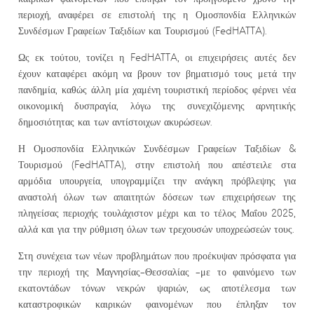
περιοχή, αναφέρει σε επιστολή της η Ομοσπονδία Ελληνικών
Συνδέσμων Γραφείων Ταξιδίων και Τουρισμού (FedHATTA).
Ως εκ τούτου, τονίζει η FedHATTA, οι επιχειρήσεις αυτές δεν
έχουν καταφέρει ακόμη να βρουν τον βηματισμό τους μετά την
πανδημία, καθώς άλλη μία χαμένη τουριστική περίοδος φέρνει νέα
οικονομική δυσπραγία, λόγω της συνεχιζόμενης αρνητικής
δημοσιότητας και των αντίστοιχων ακυρώσεων.
Η Ομοσπονδία Ελληνικών Συνδέσμων Γραφείων Ταξιδίων &
Τουρισμού (FedHATTA), στην επιστολή που απέστειλε στα
αρμόδια υπουργεία, υπογραμμίζει την ανάγκη πρόβλεψης για
αναστολή όλων των απαιτητών δόσεων των επιχειρήσεων της
πληγείσας περιοχής τουλάχιστον μέχρι και το τέλος Μαΐου 2025,
αλλά και για την ρύθμιση όλων των τρεχουσών υποχρεώσεών τους.
Στη συνέχεια των νέων προβλημάτων που προέκυψαν πρόσφατα για
την περιοχή της Μαγνησίας-Θεσσαλίας –με το φαινόμενο των
εκατοντάδων τόνων νεκρών ψαριών, ως αποτέλεσμα των
καταστροφικών καιρικών φαινομένων που έπληξαν τον