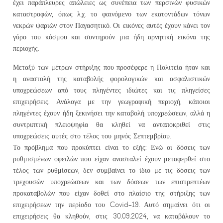
έχει παράπλευρες απώλειες ως συνέπεια των περσινών φυσικών
καταστροφών, όπως λ.χ. το φαινόμενο των εκατοντάδων τόνων
νεκρών ψαριών στον Παγασητικό. Οι εικόνες αυτές έχουν κάνει τον
γύρο του κόσμου και συντηρούν μια ήδη αρνητική εικόνα της
περιοχής.
Μεταξύ των μέτρων στήριξης που προσέφερε η Πολιτεία ήταν και
η αναστολή της καταβολής φορολογικών και ασφαλιστικών
υποχρεώσεων από τους πληγέντες ιδιώτες και τις πληγείσες
επιχειρήσεις. Ανάλογα με την γεωγραφική περιοχή, κάποιοι
πληγέντες έχουν ήδη ξεκινήσει την καταβολή υποχρεώσεων, αλλά η
συντριπτική πλειοψηφία θα κληθεί να ανταποκριθεί στις
υποχρεώσεις αυτές στο τέλος του μηνός Σεπτεμβρίου.
Το πρόβλημα που προκύπτει είναι το εξής: Ενώ οι δόσεις των
ρυθμισμένων οφειλών που είχαν ανασταλεί έχουν μεταφερθεί στο
τέλος των ρυθμίσεων, δεν συμβαίνει το ίδιο με τις δόσεις των
τρεχουσών υποχρεώσεων και των δόσεων των επιστρεπτέων
προκαταβολών που είχαν δοθεί στο πλαίσιο της στήριξης των
επιχειρήσεων την περίοδο του Covid-19. Αυτό σημαίνει ότι οι
επιχειρήσεις θα κληθούν, στις 30.09.2024, να καταβάλουν το