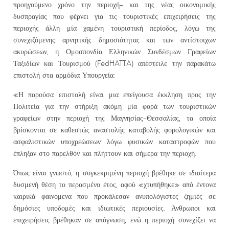
προηγούμενο χρόνο την περιοχή– και της νέας οικονομικής
δυσπραγίας που φέρνει για τις τουριστικές επιχειρήσεις της
περιοχής άλλη μία χαμένη τουριστική περίοδος, λόγω της
συνεχιζόμενης αρνητικής δημοσιότητας και των αντίστοιχων
ακυρώσεων, η Ομοσπονδία Ελληνικών Συνδέσμων Γραφείων
Ταξιδίων και Τουρισμού (FedHATTA) απέστειλε την παρακάτω
επιστολή στα αρμόδια Υπουργεία:
«Η παρούσα επιστολή είναι μια επείγουσα έκκληση προς την
Πολιτεία για την στήριξη ακόμη μία φορά των τουριστικών
γραφείων στην περιοχή της Μαγνησίας-Θεσσαλίας, τα οποία
βρίσκονται σε καθεστώς αναστολής καταβολής φορολογικών και
ασφαλιστικών υποχρεώσεων λόγω φυσικών καταστροφών που
έπληξαν στο παρελθόν και πλήττουν και σήμερα την περιοχή.
Όπως είναι γνωστό, η συγκεκριμένη περιοχή βρέθηκε σε ιδιαίτερα
δυσμενή θέση το περασμένο έτος, αφού «χτυπήθηκε» από έντονα
καιρικά φαινόμενα που προκάλεσαν ανυπολόγιστες ζημιές σε
δημόσιες υποδομές και ιδιωτικές περιουσίες. Άνθρωποι και
επιχειρήσεις βρέθηκαν σε απόγνωση, ενώ η περιοχή συνεχίζει να